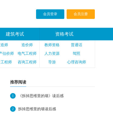
会员登录
会员注册
建筑考试
资格考试
建造师
造价师
教师资格
普通话
产估价师
电气工程师
人力资源
驾照
防工程师
咨询工程师
导游
心理咨询师
全工程师
监理工程师
公共营养师
司法考试
法律执业资格
推荐阅读
《拆掉思维里的墙》读后感
1
拆掉思维里的墙读后感
2