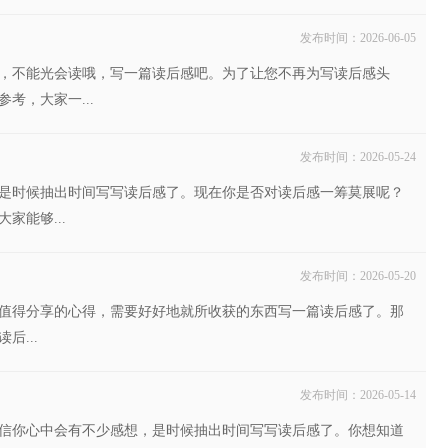
发布时间：2026-06-05
，不能光会读哦，写一篇读后感吧。为了让您不再为写读后感头
考，大家一...
发布时间：2026-05-24
是时候抽出时间写写读后感了。现在你是否对读后感一筹莫展呢？
家能够...
发布时间：2026-05-20
值得分享的心得，需要好好地就所收获的东西写一篇读后感了。那
...
发布时间：2026-05-14
信你心中会有不少感想，是时候抽出时间写写读后感了。你想知道