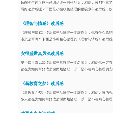
顶碗少年读后感当仔细品读一部作品后，相信大家都积累了
写好读后感呢？下面是小编收集整理的顶碗少年读后感，仅供参
《理智与情感》读后感
《理智与情感》读后感当品味完一本著作后，你有什么总结
该怎么写呢？下面是小编精心整理的《理智与情感》读后感，
安得盛世真风流读后感
安得盛世真风流读后感当赏读完一本名著后，相信你一定有
都在为如何写好读后感而烦恼吧，以下是小编精心整理的安得盛
《新教育之梦》读后感
《新教育之梦》读后感当品味完一本著作后，相信大家的视
多人都在为如何写好读后感而烦恼吧，以下是小编精心整理的