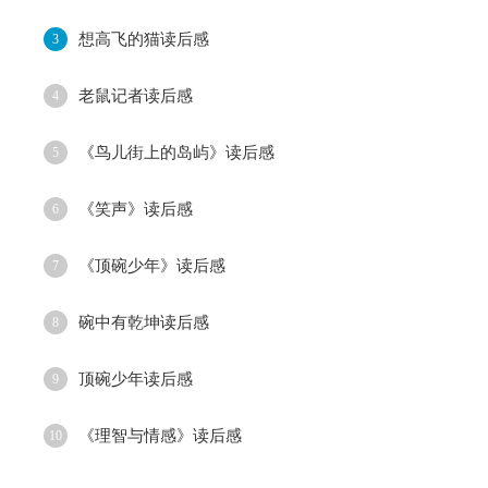
想高飞的猫读后感
3
老鼠记者读后感
4
《鸟儿街上的岛屿》读后感
5
《笑声》读后感
6
《顶碗少年》读后感
7
碗中有乾坤读后感
8
顶碗少年读后感
9
《理智与情感》读后感
10