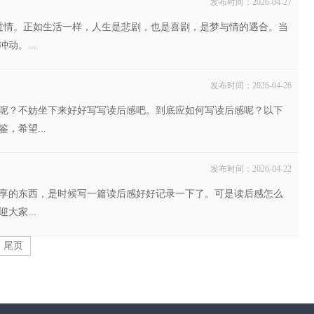
发布时间：2026-04-27
过情。正如生活一样，人生是悲剧，也是喜剧，是梦与情的遇合。当
。...
发布时间：2026-04-26
呢？不妨坐下来好好写写读后感吧。到底应如何写读后感呢？以下
，希望...
发布时间：2026-04-22
享的东西，是时候写一篇读后感好好记录一下了。可是读后感怎么
家...
尾页