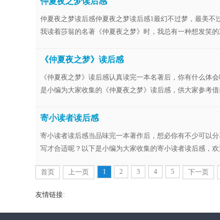
仲夏夜之梦读后感
仲夏夜之梦读后感仲夏夜之梦读后感1最幻不过梦，最美不
我读着莎翁的名著《仲夏夜之梦》时，我总有一种想发笑的冲动
《仲夏夜之梦》读后感
《仲夏夜之梦》读后感认真读完一本名著后，你有什么体会
是小编为大家收集的《仲夏夜之梦》读后感，供大家参考借鉴
寄小读者读后感
寄小读者读后感当品味完一本著作后，想必你有不少可以分
写才合适呢？以下是小编为大家收集的寄小读者读后感，欢迎大
1
2
3
4
5
首页
上一页
下一页
:
友情链接