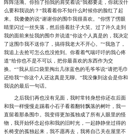
阵阵涟漪。你拍了拍我的肩笑着说”我都要走，你就没什
么要和我说的？“我看着你不知什么时候你的脸红了起
来。我傻傻的说“谢谢你的围巾我很喜欢。”你愣了愣眼
睛里闪过一丝失落，然后捂着肚子大笑。过了许久走到
我的面前来扯我的围巾并说道“你这个人真是的，我决定
了这围巾我不送你了，搞得我老大不开心。”“我急了，
我追上去抢可怎么也没抢到。你看着气喘吁吁的我心疼
道”给你也不是不可以，把你最喜欢的东西作为交
换。“”我从后口袋里掏出几张蓝色的毛爷爷说“请把毛巾
还给我”“你这个人还这真是无聊。”我没像到这会是你和
我说的最后一句话。
之后我们再也没有见面，我时常转身想你还在后面
和我一样慢慢走踢着小石子看着翻转飘落的树叶，我一
直留着那条围巾。我变得更加孤独成了所有人眼里的怪
物，我开始怀念起你和我的旧时光，一起静静坐过得的
长椅变的孤独起来，我不愿再去，我将自己关在屋里不