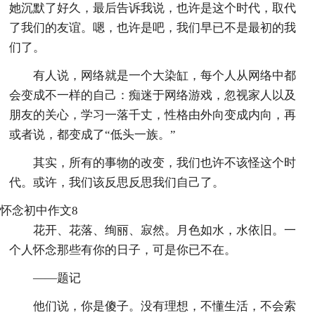
她沉默了好久，最后告诉我说，也许是这个时代，取代
了我们的友谊。嗯，也许是吧，我们早已不是最初的我
们了。
有人说，网络就是一个大染缸，每个人从网络中都
会变成不一样的自己：痴迷于网络游戏，忽视家人以及
朋友的关心，学习一落千丈，性格由外向变成内向，再
或者说，都变成了“低头一族。”
其实，所有的事物的改变，我们也许不该怪这个时
代。或许，我们该反思反思我们自己了。
怀念初中作文8
花开、花落、绚丽、寂然。月色如水，水依旧。一
个人怀念那些有你的日子，可是你已不在。
——题记
他们说，你是傻子。没有理想，不懂生活，不会索