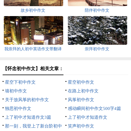
故乡初中作文
陪伴初中作文
我崇拜的人初中英语作文带翻译
崇拜初中作文
【怀念初中作文】相关文章：
星空下初中作文
星空初中作文
墙初中作文
在路上初中作文
关于放风筝的初中作文
风筝初中作文
独思初中作文
感动瞬间初中作文500字4篇
上了初中才知道作文3篇
上了初中才知道作文
那一刻，我登上了新台阶初中
笑声初中作文