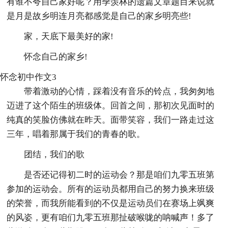
有谁不夸自己家好呢？用季羡林的遗篇文章题目来说就
是月是故乡明连月亮都感觉是自己的家乡明亮些!
家，天底下最美好的家!
怀念自己的家乡!
怀念初中作文3
带着激动的心情，踩着没有音乐的铃点，我匆匆地
迈进了这个陌生的班级体。回首之间，那初次见面时的
纯真的笑脸仿佛就在昨天。面带笑容，我们一路走过这
三年，唱着那属于我们的青春的歌。
团结，我们的歌
是否还记得初二时的运动会？那是咱们九零五班第
参加的运动会。所有的运动员都用自己的努力换来班级
的荣誉，而我所能看到的不仅是运动员们在赛场上飒爽
的风姿，更有咱们九零五班那扯破喉咙的呐喊声！多了