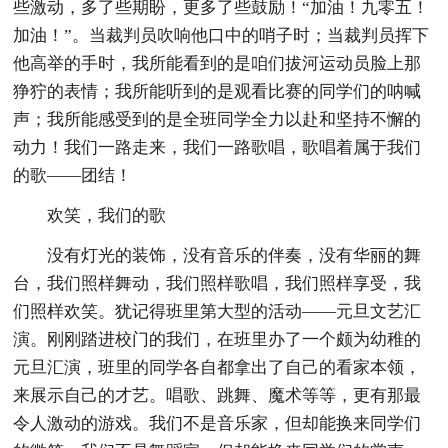
些激动，多了些期盼，更多了些鼓励！“加油！九零五！
加油！”。当裁判员吹响他口中的哨子时；当裁判员挥下
他高举的手时，我所能看到的是咱们拔河运动员脸上那
狰狞的表情；我所能听到的是观看比赛的同学们的呐喊
声；我所能感受到的是全班同学全力以赴和坚持不懈的
动力！我们一路走来，我们一路歌唱，歌唱着属于我们
的歌——团结！
欢笑，我们的歌
没有灯光的装饰，没有音乐的伴奏，没有华丽的舞
台，我们照样舞动，我们照样歌唱，我们照样享受，我
们照样欢笑。犹记得班里第大型的活动——元旦文艺汇
演。刚刚踏进校门的我们，在班里办了一个颇为幼稚的
元旦汇演，班里的同学各自都拿出了自己的看家本领，
来展示自己的才艺。唱歌、跳舞、魔术等等，更有那最
令人激动的游戏。我们不是音乐家，但却能换来同学们