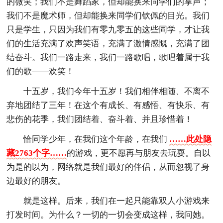
的微笑；我们不是舞蹈家，但却能换来同学们的掌声；
我们不是魔术师，但却能换来同学们钦佩的目光。我们
只是学生，只因为我们有零九零五的这些同学，才让我
们的生活充满了欢声笑语，充满了激情感慨，充满了团
结奋斗。我们一路走来，我们一路歌唱，歌唱着属于我
们的歌——欢笑！
十五岁，我们今年十五岁！我们相伴相随、不离不
弃地团结了三年！在这个有成长、有感悟、有快乐、有
悲伤的花季，我们团结着、奋斗着、并且珍惜着！
恰同学少年，在我们这个年龄，在我们
……此处隐
藏2763个字……
的游戏，更不愿再与朋友去玩耍。自以
为是的以为，网络就是我们最好的伴侣，从而忽视了身
边最好的朋友。
就是这样。后来，我们在一起只能靠双人小游戏来
打发时间。为什么？一切的一切会变成这样，我问她。