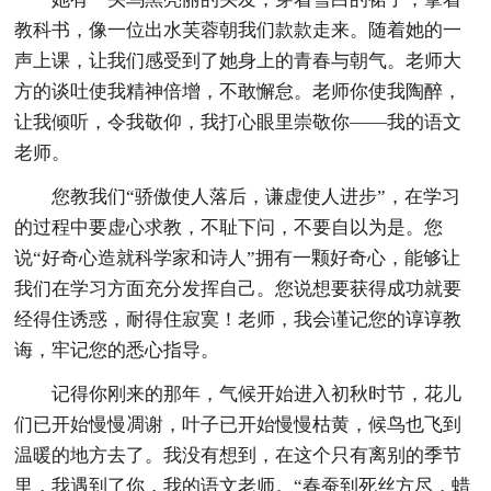
教科书，像一位出水芙蓉朝我们款款走来。随着她的一
声上课，让我们感受到了她身上的青春与朝气。老师大
方的谈吐使我精神倍增，不敢懈怠。老师你使我陶醉，
让我倾听，令我敬仰，我打心眼里崇敬你——我的语文
老师。
您教我们“骄傲使人落后，谦虚使人进步”，在学习
的过程中要虚心求教，不耻下问，不要自以为是。您
说“好奇心造就科学家和诗人”拥有一颗好奇心，能够让
我们在学习方面充分发挥自己。您说想要获得成功就要
经得住诱惑，耐得住寂寞！老师，我会谨记您的谆谆教
诲，牢记您的悉心指导。
记得你刚来的那年，气候开始进入初秋时节，花儿
们已开始慢慢凋谢，叶子已开始慢慢枯黄，候鸟也飞到
温暖的地方去了。我没有想到，在这个只有离别的季节
里，我遇到了你，我的语文老师。“春蚕到死丝方尽，蜡