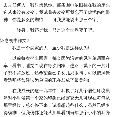
去见任何人，我只想见你。那条围巾依旧挂在我的床头
它从来没有改变，我试着去改变可我忘不了你忧伤的眼
神，你是多么的期待……可我没能说出那三个字。
一转身，我还是我，只是这个世界变了吧。
怀念初中作文2
我是一个恋家的人，至少我是这样认为!
以前每次坐车回家，都会因为沿途的风景单调而在
车上看书，睡觉而现在每次回家，连路上飘下的一片叶
子都不肯放过，还希望自己多长几只眼睛，可以把风景
看透那些曾经认为单调的现在却成了最美的!
在我成长的这十几年中，我换了好几个居住环境虽
然对小时侯第一个家的印象已经寥寥无几可现在每每从
那里经过，总会停下来，试着想起些什么，虽然已经变
得模糊，但我仿佛还能从那里看到当年那个小小的我奔