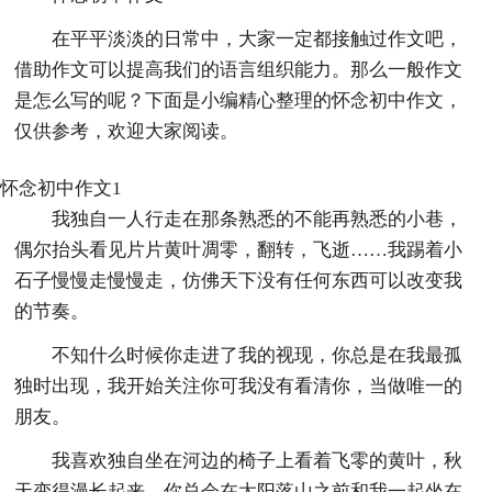
在平平淡淡的日常中，大家一定都接触过作文吧，
借助作文可以提高我们的语言组织能力。那么一般作文
是怎么写的呢？下面是小编精心整理的怀念初中作文，
仅供参考，欢迎大家阅读。
怀念初中作文1
我独自一人行走在那条熟悉的不能再熟悉的小巷，
偶尔抬头看见片片黄叶凋零，翻转，飞逝……我踢着小
石子慢慢走慢慢走，仿佛天下没有任何东西可以改变我
的节奏。
不知什么时候你走进了我的视现，你总是在我最孤
独时出现，我开始关注你可我没有看清你，当做唯一的
朋友。
我喜欢独自坐在河边的椅子上看着飞零的黄叶，秋
天变得漫长起来。你总会在太阳落山之前和我一起坐在