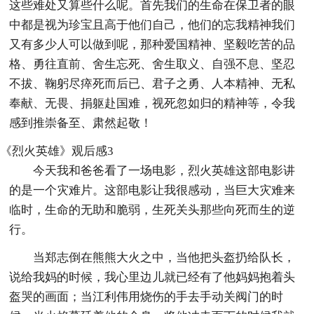
这些难处又算些什么呢。首先我们的生命在保卫者的眼
中都是视为珍宝且高于他们自己，他们的忘我精神我们
又有多少人可以做到呢，那种爱国精神、坚毅吃苦的品
格、勇往直前、舍生忘死、舍生取义、自强不息、坚忍
不拔、鞠躬尽瘁死而后已、君子之勇、人本精神、无私
奉献、无畏、捐躯赴国难，视死忽如归的精神等，令我
感到推崇备至、肃然起敬！
《烈火英雄》观后感3
今天我和爸爸看了一场电影，烈火英雄这部电影讲
的是一个灾难片。这部电影让我很感动，当巨大灾难来
临时，生命的无助和脆弱，生死关头那些向死而生的逆
行。
当郑志倒在熊熊大火之中，当他把头盔扔给队长，
说给我妈的时候，我心里边儿就已经有了他妈妈抱着头
盔哭的画面；当江利伟用烧伤的手去手动关阀门的时