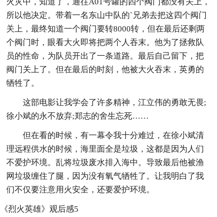
火灾中，知道了，通往A01号罐的四个阀门都没有关上，
所以他决定。带着一名东山中队的`兄弟去把这四个阀门
关上，最终知道一个阀门要转8000转，但在最后还剩两
个阀门时，眼看大火即将把两个人吞末。他为了拯救队
员的性命，为队员开出了一条道路。最后自己留下，把
阀门关上了。但在最后的时刻，他被大火吞末，英勇的
牺牲了。
这部电影让我学会了许多精神，江立伟的勇敢无畏;
徐小斌的永不放弃;郑志的舍生忘死……
但在看的时候，有一幕令我十分难过，在徐小斌清
理远程供水的时候，海里面全是垃圾，这都是因为人们
不爱护环境。乱将垃圾废水排入海中。导致最后他被渔
网垃圾缠住了腿，因为没有氧气牺牲了。让我明白了我
们不仅要注意用火安全，还要爱护环境。
《烈火英雄》观后感5