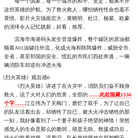
每一个国家，每一个城市的和平、安定，都离不开
这些英雄的护航。为了救火救人，哪怕牺牲性命也毫不
畏惧。影片火灾场面宏大，黄晓明、杜江、杨紫、欧豪
的演绎令人记忆犹新，好看，推荐。
滨海市海港码头发生管道爆炸，整个罐区的原油都
顺着A01油罐往外流，化成火海和阵阵爆炸，威胁全市、
全省，甚至邻国的安全。慌乱的市民们四处奔逃，一辆
辆消防车却逆向冲进火海
《烈火英雄》观后感6
《烈火英雄》讲述了在火灾中，消防员们奋不顾身
救火，说了火对人们的危害，全部的
……此处隐藏1536
个字……
江立伟为了关阀门，磨烂了双手，为了让自已
的队友活着出去，却牺牲了自已，被大火冲击牺牲的那
一刻，我好像看到了一个妻子和孩子绝望的神情！突然
感觉人的生命是那么的脆弱，很是无助。救援成功后，
战士们吃着鸡腿，流着泪，队长把鸡腿放在郑智帽子