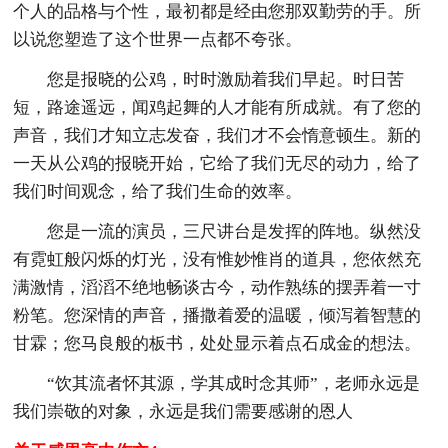
个人的品格与个性，最初都是经由您那双勤劳的手。所
以说您塑造了这个世界一点都不夸张。
您是报晓的公鸡，时时激励着我们早起。时日苦
短，路途遥远，闻鸡起舞的人才能有所成就。有了您的
声音，我们才知立志发奋，我们才不会惰意顿生。新的
一天从公鸡的报晓开始，它给了我们无尽的动力，给了
我们时间观念，给了我们生命的效率。
您是一流的演员，三尺讲台是发挥的阵地。纵然没
有霓虹般闪烁的灯光，没有惟妙惟肖的道具，您依然充
满激情，滔滔不绝地畅谈古今，动作熟练的摆弄着一寸
粉笔。您深情的声音，播撒着爱的温暖，倾泻着智慧的
甘霖；您马良般的板书，处处显示着点石成金的想法。
“饮其流者怀其源，学其成时念其师”，老师永远是
我们崇敬的对象，永远是我们需要感谢的恩人