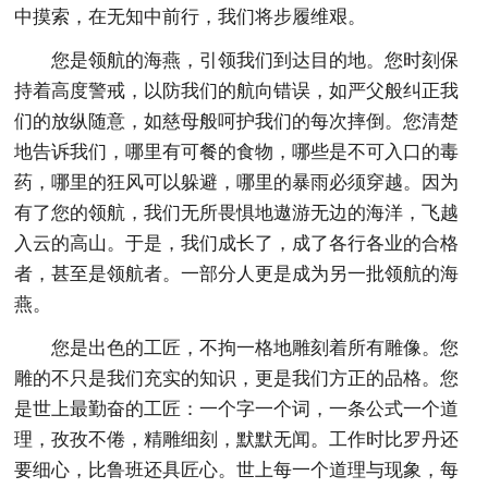
中摸索，在无知中前行，我们将步履维艰。
您是领航的海燕，引领我们到达目的地。您时刻保
持着高度警戒，以防我们的航向错误，如严父般纠正我
们的放纵随意，如慈母般呵护我们的每次摔倒。您清楚
地告诉我们，哪里有可餐的食物，哪些是不可入口的毒
药，哪里的狂风可以躲避，哪里的暴雨必须穿越。因为
有了您的领航，我们无所畏惧地遨游无边的海洋，飞越
入云的高山。于是，我们成长了，成了各行各业的合格
者，甚至是领航者。一部分人更是成为另一批领航的海
燕。
您是出色的工匠，不拘一格地雕刻着所有雕像。您
雕的不只是我们充实的知识，更是我们方正的品格。您
是世上最勤奋的工匠：一个字一个词，一条公式一个道
理，孜孜不倦，精雕细刻，默默无闻。工作时比罗丹还
要细心，比鲁班还具匠心。世上每一个道理与现象，每