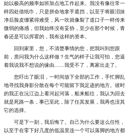
始以极高的频率如班加点地工作起来。我没有像往常一
样四处借纸巾，只是拼命地拿手遮挡，以至于将眼泪抹
净后脸皮绷紧得难受，风一吹就像裂了道口子一样传来
微弱的痛感，但我始终没有妥协，至少在那个时候，青
春还是可以挥霍的，我有这样的资本。
回到家里，您，不清楚事情的您，把我叫到您跟
前，质问我为什么这样做？生气的样子让我可怕，您逼
着我说我不想说的缘由……我受不了，离家出走了。
您吓出了眼泪，一时间放下全部的工作，手忙脚乱
地寻找我身影分散在每个可能留下我足迹的地方。彼时
的我正在沅江边上看河起河落，船来船往，我认为回去
就是死路一条，事已至此，除了任其发展，我再也没其
它的选择。
可是下一刻，我后悔了。自己为什么要这么任性，
以至于在零下好几度的低温里连一个可以落脚的地方都