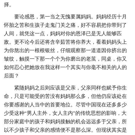
择。
要论感恩，第一当之无愧要属妈妈。妈妈经历十月
怀胎之苦和生孩子走鬼门关之痛，好不容易把你带到了
人间，就凭这一点，妈妈对你的恩泽已是无人能够匹
敌。更不论今后还将含辛茹苦将你养大，看着妈妈头上
为你熬出的一根根银丝，仔细观察那一道道因你挤出的
皱纹，触摸一下那一个个为你磨出的老茧，同桌，你又
如何忍心把她放在我这样一个其实与你毫不相关的人的
后面？
紧随妈妈之后则应该是父亲，父亲同样也赋予你生
命，只是可能受的苦没有妈妈那么多，但他仍应该处在
你要感谢的人当中的首要地位。尽管中国现在还多多少
少受这种“男人主外，女人主内”的传统思想的影响，大
部分家庭中的孩子和妈妈接触的机会远远多于父亲，所
以不少孩子和父亲的感情便不是那么深。但现状其实是