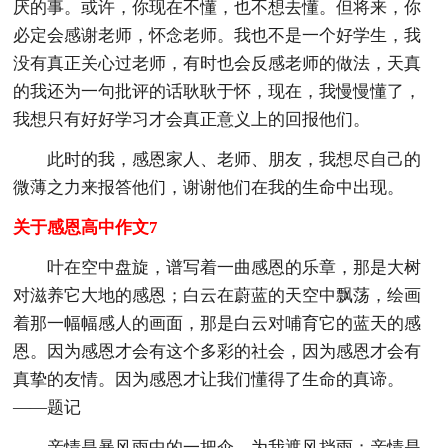
厌的事。或许，你现在不懂，也不想去懂。但将来，你
必定会感谢老师，怀念老师。我也不是一个好学生，我
没有真正关心过老师，有时也会反感老师的做法，天真
的我还为一句批评的话耿耿于怀，现在，我慢慢懂了，
我想只有好好学习才会真正意义上的回报他们。
此时的我，感恩家人、老师、朋友，我想尽自己的
微薄之力来报答他们，谢谢他们在我的生命中出现。
关于感恩高中作文7
叶在空中盘旋，谱写着一曲感恩的乐章，那是大树
对滋养它大地的感恩；白云在蔚蓝的天空中飘荡，绘画
着那一幅幅感人的画面，那是白云对哺育它的蓝天的感
恩。因为感恩才会有这个多彩的社会，因为感恩才会有
真挚的友情。因为感恩才让我们懂得了生命的真谛。
——题记
亲情是暴风雨中的一把伞，为我遮风挡雨；亲情是