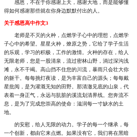
感恩，不在于你感谢上天，感谢大地，而是能够懂
得如何感谢那些就在你身边默默付出的人。
关于感恩高中作文3
老师是不灭的火种，点燃学子心中的理想，点燃学
子心中的希望。星星火种，燎原之势，它给了学子生活
的乐观，学习的积极，工作的激情。火种的存在，给人
无限老师，您是一股清泉，流过密林山野，淌过深沟浅
滩，永不干竭。高山挡不住您的川流，暴雨只会壮大你
的躯干。每每挑灯夜读，是为丰富自己的源头；每每戴
星批阅，是为灌溉无知的田野。那清澈见底的山泉，代
表着一身正气，永远与肮脏的溪流划清界线。您奔流不
息，是为了完成您崇高的使命：滋润每一寸缺水的土
地。
的安慰，给人无限的动力。学子的每一个继承，每
一个创新，都由它来点燃。如果没有它，我们将在黑暗