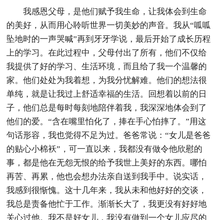
我感恩父母，是他们赋予我生命，让我体会到生命
的美好，从而用心聆听世界一切美妙的声音。我从“呱呱
坠地时的一声哭喊”再到牙牙学说，最后开始了成长历程
上的学习。在此过程中，父母付出了所有，他们不仅给
我提供了好的学习、生活环境，而且给了我一个温馨的
家。他们处处为我着想，为我分忧解难。他们的想法很
单纯，就是让我过上舒适幸福的生活。回想着以前的日
子，他们总是每时每刻地陪伴着我，我深深地体会到了
他们的爱。“含在嘴里怕化了，捧在手心怕摔了。”用这
句话形容，我也觉得不足为过。爸爸常说：“女儿是爸爸
的贴心小棉袄”，可一直以来，我都没有做令他欣慰的
事，都是他在无怨无恨的给予我世上美好的东西。哪怕
再苦、再累，他也会想办法亲自送到我手中。说实话，
我感到很惭愧。这十几年来，我从未和他好好的交谈，
我总是责备他忙于工作。渐渐长大了，我更没有好好地
关心过他。我不是好女儿，我没有做到一个女儿应尽的