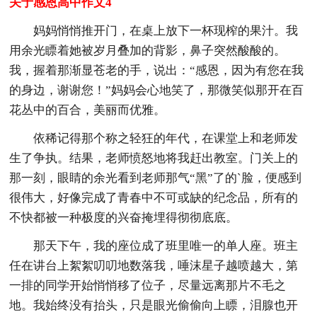
关于感恩高中作文4
妈妈悄悄推开门，在桌上放下一杯现榨的果汁。我
用余光瞟着她被岁月叠加的背影，鼻子突然酸酸的。
我，握着那渐显苍老的手，说出：“感恩，因为有您在我
的身边，谢谢您！”妈妈会心地笑了，那微笑似那开在百
花丛中的百合，美丽而优雅。
依稀记得那个称之轻狂的年代，在课堂上和老师发
生了争执。结果，老师愤怒地将我赶出教室。门关上的
那一刻，眼睛的余光看到老师那气“黑”了的`脸，便感到
很伟大，好像完成了青春中不可或缺的纪念品，所有的
不快都被一种极度的兴奋掩埋得彻彻底底。
那天下午，我的座位成了班里唯一的单人座。班主
任在讲台上絮絮叨叨地数落我，唾沫星子越喷越大，第
一排的同学开始悄悄移了位子，尽量远离那片不毛之
地。我始终没有抬头，只是眼光偷偷向上瞟，泪腺也开