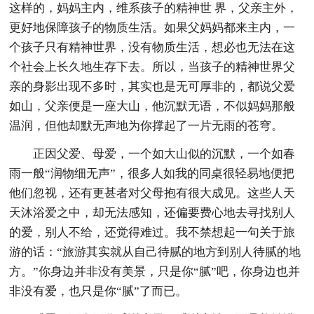
这样的，妈妈主内，维系孩子的精神世 界，父亲主外，
更好地保障孩子的物质生活。如果父妈妈都来主内，一
个孩子只有精神世界，没有物质生活，想必也无法在这
个社会上长久地生存下去。所以，当孩子的精神世界父
亲的身影出现不多时，其实也是无可厚非的，都说父爱
如山，父亲便是一座大山，他沉默无语，不似妈妈那般
温润，但他却默无声地为你撑起了一片无雨的苍穹。
正因父爱、母爱，一个如大山似的沉默，一个如春
雨一般“润物细无声”，很多人如我的同桌很轻易地便把
他们忽视，还有更甚者对父母抱有很大成见。这些人天
天沐浴爱之中，却无法感知，还偏要费心地去寻找别人
的爱，别人不给，还觉得难过。我不禁想起一句关于旅
游的话：“旅游其实就从自己待腻的地方到别人待腻的地
方。”你身边并非没有美景，只是你“腻”吧，你身边也并
非没有爱，也只是你“腻”了而已。