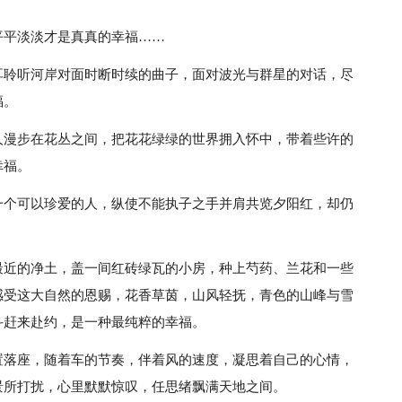
平平淡淡才是真真的幸福……
耳聆听河岸对面时断时续的曲子，面对波光与群星的对话，尽
福。
人漫步在花丛之间，把花花绿绿的世界拥入怀中，带着些许的
幸福。
一个可以珍爱的人，纵使不能执子之手并肩共览夕阳红，却仍
最近的净土，盖一间红砖绿瓦的小房，种上芍药、兰花和一些
感受这大自然的恩赐，花香草茵，山风轻抚，青色的山峰与雪
斗赶来赴约，是一种最纯粹的幸福。
置落座，随着车的节奏，伴着风的速度，凝思着自己的心情，
景所打扰，心里默默惊叹，任思绪飘满天地之间。