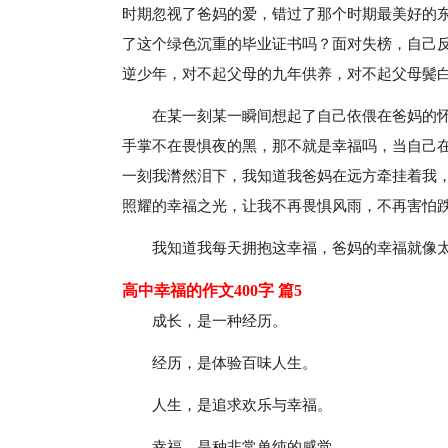
时期忽视了爸妈的爱，错过了那个时期最美好的
了这个绿色沉重的毕业证书吗？面对失榜，自己
逆少年，对不起父母的九年供养，对不起父母鬓
在某一刻某一瞬间想起了自己依偎在爸妈的
手掌不在畏惧夜的黑，那不就是幸福吗，当自己
一刻我潸然泪下，我知道我爸妈在远方牵挂着我
照耀的幸福之光，让我不再畏惧风雨，不再害怕
我知道我每天拥抱这幸福，爸妈的幸福就像
高中幸福的作文400字 篇5
成长，是一种经历。
经历，是体验百味人生。
人生，是追求欢乐与幸福。
幸福，是种非常单纯的感觉。