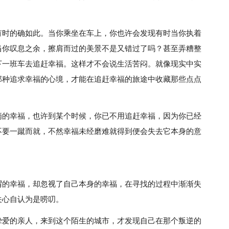
有时的确如此。当你乘坐在车上，你也许会发现有时当你执着
当你叹息之余，擦肩而过的美景不是又错过了吗？甚至弄糟整
下一班车去追赶幸福。这样才不会说生活苦闷。就像现实中实
那种追求幸福的心境，才能在追赶幸福的旅途中收藏那些点点
滴的幸福，也许到某个时候，你已不用追赶幸福，因为你已经
不要一蹴而就，不然幸福未经磨难就得到便会失去它本身的意
谓的幸福，却忽视了自己本身的幸福，在寻找的过程中渐渐失
关心自认为是唠叨。
挚爱的亲人，来到这个陌生的城市，才发现自己在那个叛逆的