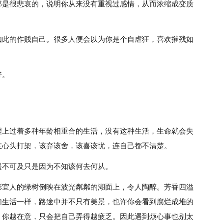
那是很悲哀的，说明你从来没有重视过感情，从而浓缩成变质
。
如此的作贱自己。很多人便会以为你是个自虐狂，喜欢摧残如
。
好。
理上过着多种年龄相重合的生活，没有这种生活，生命就会失
在心头打架，该弃该舍，该喜该忧，连自己都不清楚。
遥不可及只是因为不知该何去何从。
彩宜人的绿树倒映在波光粼粼的湖面上，令人陶醉。芳香四溢
如生活一样，路途中并不只有美景，也许你会看到腐烂成堆的
。你越在意，只会把自己弄得越疲乏。因此遇到烦心事也别太