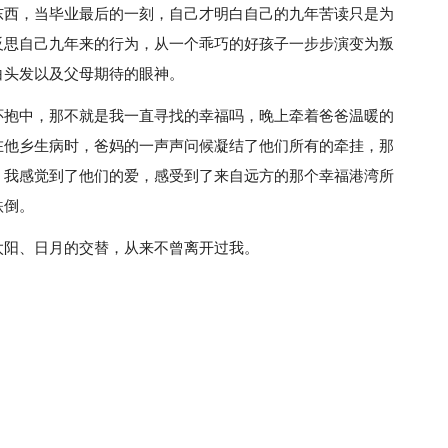
东西，当毕业最后的一刻，自己才明白自己的九年苦读只是为
反思自己九年来的行为，从一个乖巧的好孩子一步步演变为叛
白头发以及父母期待的眼神。
怀抱中，那不就是我一直寻找的幸福吗，晚上牵着爸爸温暖的
在他乡生病时，爸妈的一声声问候凝结了他们所有的牵挂，那
，我感觉到了他们的爱，感受到了来自远方的那个幸福港湾所
跌倒。
太阳、日月的交替，从来不曾离开过我。