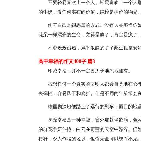
不要轻易喜欢上一个人。轻易喜欢上一个人
的牛奶，没任何实在的价值，纯粹是掉价的物品
伤害自己是很愚蠢的方式。没有人会疼惜你
花朵一样漂亮的生命，觉得是疯了，肯定是疯了
不求轰轰烈烈，风平浪静的了了此生很是安
高中幸福的作文400字 篇3
珍藏幸福，并不一定要天长地久地拥有。
我想任何一个真实的文明人都会自觉地在心
去弹性，容易风干和脆折。但是不同的年龄常会
糊里糊涂地便踏上了远行的列车，而目的地
享受幸福是一种幸福。窗外那苍翠欲滴，色
的群花争妍斗艳，白云在蔚蓝的天空中漂浮。但
秸秆，令人作呕的垃圾，但你完全可以视而不见