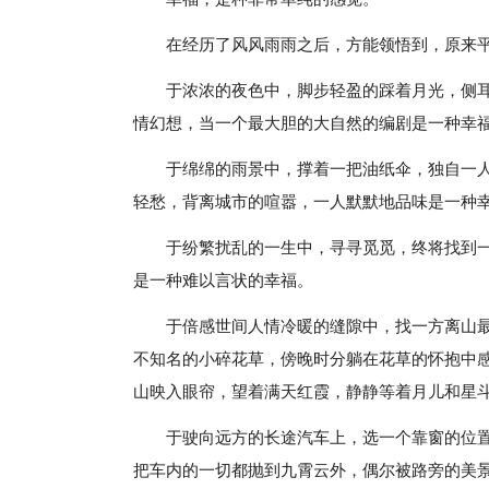
在经历了风风雨雨之后，方能领悟到，原来
于浓浓的夜色中，脚步轻盈的踩着月光，侧
情幻想，当一个最大胆的大自然的编剧是一种幸
于绵绵的雨景中，撑着一把油纸伞，独自一
轻愁，背离城市的喧嚣，一人默默地品味是一种
于纷繁扰乱的一生中，寻寻觅觅，终将找到
是一种难以言状的幸福。
于倍感世间人情冷暖的缝隙中，找一方离山
不知名的小碎花草，傍晚时分躺在花草的怀抱中
山映入眼帘，望着满天红霞，静静等着月儿和星
于驶向远方的长途汽车上，选一个靠窗的位
把车内的一切都抛到九霄云外，偶尔被路旁的美