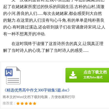
起了在姥姥家所度过的快乐的田园生活.古朴的山村,清澈
的小河,善良的人们......每次去姥姥家,都会感受到大自然
的魅力.在这里的人们没有勾心斗角,有的单单是纯朴善良
的心.有时路过溪边,还会听到孩子们在背诵唐诗宋词,让人
有一种不想离开的冲动.
在这时我终于读懂了这首诗所含的真义,让我真正理
解了当时诗人的心境,了解了当时诗人的感受......
点击下载文档
文档为doc格式
《精选优秀高中作文300字锦集5篇.doc》
将本文的Word文档下载到电脑，方便收藏和打印
推荐度：