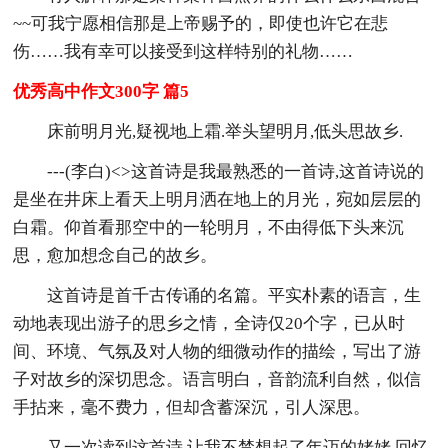
~~可我宁愿相信那是上帝赐予的，即使也许它在悲
伤……我有幸可以接受到这样特别的礼物……
优秀高中作文300字 篇5
床前明月光,疑视地上霜.举头望明月,低头思故乡.
---(李白)<>这首诗是我最熟悉的一首诗,这首诗说的
是坐在井床上看天上明月洒在地上的月光，宛如层层的
白霜。仰首看那空中的一轮明月，不由得低下头来沉
思，愈加想念自己的故乡。
这首诗是首千古传诵的名篇。平实朴素的语言，生
动地表现出游子的思乡之情，全诗仅20个字，已从时
间、环境、气氛及对人物的细微动作的描绘，写出了游
子对故乡的深切思念。语言明白，音韵流利自然，似信
手拈来，毫不费力，但却含蓄深沉，引人深思。
又一次读到这首诗,让我不禁想起了年迈的姥姥,回忆