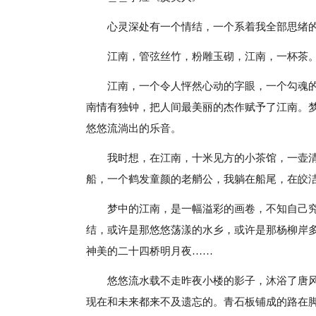
心灵深处有一个情结，一个系着我全部思绪
江南，管弦丝竹，粉雕玉砌，江南，一杯茶
江南，一个令人怦然心动的字眼，一个勾魂
南情有独钟，把人间最美丽的杰作赋予了江南。
悠悠流淌出的乐音。
我时想，在江南，十米见方的小茶馆，一壶
船，一个鹤发童颜的老艄公，我躺在船尾，在皎
梦中的江南，是一幅溢彩的画卷，不知自己
结，或许是那悠悠荡漾的水乡，或许是那杨柳岸
神美的二十四桥明月夜……
悠悠流水载不走昨夜小楼的影子，沐浴了唐
现在和未来都来不及遗忘的。青石板铺成的路在