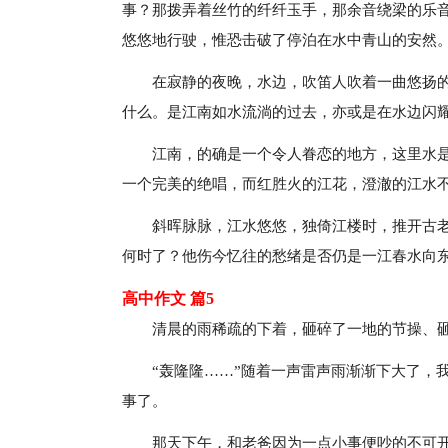
事？那拨弄着丝竹的纤纤玉手，那余音绕梁的乐
悠悠地行驶，惟恐击破了停泊在水中青山的安然
在寂静的夜晚，水边，吹笛人吹着一曲悠扬
什么。是江南如水流淌的过去，亦或是在水边闪
江南，的确是一个令人眷恋的地方，这里水
一个完美的绝唱，而红胜火的江花，澄澈的江水
斜晖脉脉，江水悠悠，独倚江楼时，推开古
何时了？他伤今忆往的愁绪是否仍是一江春水向
高中作文 篇5
清晨的雨稀疏的下着，砸碎了一地的节操、
“轰隆隆……”随着一声雷声雨渐渐下大了，
事了。
那天下午，和老爸因为一点小事便吵的不可