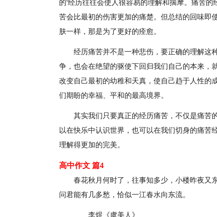
的'经历往往会使人很容易的理解和揣摩。痛苦的
苦会比最初的伤害更加的痛楚。但总结的回味即
肤一样，那是为了更好的痊愈。
经历痛苦并不是一种悲伤，要正确的理解这
争，也会在绝望的驱使下回归我们自己的本来，
改变自己最初的幼稚和天真，使自己趋于人性的
们期盼的幸福、平和的最高境界。
其实我们只要真正的经历痛苦，不仅是痛苦
以在快乐中认识世界，也可以在我们切身的痛苦
理解得更加的完美。
高中作文 篇4
春花秋月何时了，往事知多少，小楼昨夜又
问君能有几多愁，恰似一江春水向东流。
＿＿李煜《虞美人》