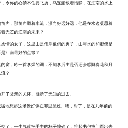
音，令你的心禁不住要飞扬，乌篷船载着恬静，在江南的水上
。
的笛声，那笛声顺着水流，漂向好远好远，他是在水边凝思着
耀着光芒的江南的未来？
是柔情的女子，这里山是伟岸俊俏的男子，山与水的和谐便是
不是江南最好的点缀？
老的窗，吟一首李煜的词，不知李后主是否还会感慨春花秋月
东流？
砸开了父亲的关怀、砸断了无知的过去。
我猛地想起这场景好像在哪里见过。噢，对了，是在几年前的
开交了，一生气就把手中的杯子摔碎了，拧起书包摔门而出去