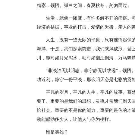
精彩，领悟。弹曲之间，春夏秋冬，匆匆而过。
生活，就像一团麻，有许多解不开的疙瘩。
经济的拮据，事业的打击，爱情的夭折，亲人的
人生，没有一望无际的平原，只有连绵起伏
海洋。于是，我们探索前进，我们乘风破浪。登
川，静时如月光泻水，动时如翻江倒海，万马奔
“非淡泊无以明志，非宁静无以致远”，领悟
功近利，静守一份平淡，那么明天必是七彩的霓
平凡的岁月，平凡的人生，平凡的故事。蓦
要了。重要的是我们的思想，灵魂才带我们到天
给社会。重要的不是你的能力，重要的是你的才
动能感动多少人，让他人与你为榜样。
谁是英雄？