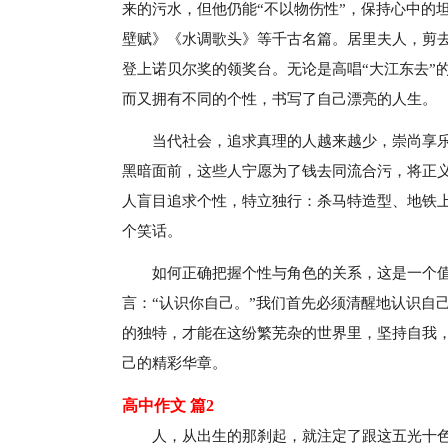
来的污水，但他仍能“不以物伤性”，保持心中的
壁赋》《水调歌头》等千古名篇。居里夫人，剪
登上诺贝尔奖的领奖台。无论是高唱“大江东去”
而又拥有不同的个性，书写了自己漂亮的人生。
当代社会，追求真理的人越来越少，崇尚享乐
黑暗面前，这些人宁愿为了钱去同流合污，将正
人盲目追求个性，特立独行：杀马特造型、地铁
个笑话。
如何正确把握个性与角色的关系，这是一个
言：“认识你自己。”我们首先必须清醒地认识自
的独特，才能在这纷繁芜杂的世界里，坚持自我
己的精彩华章。
高中作文 篇2
人，从出生的那刹起，就注定了跟这五光十