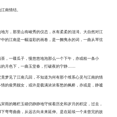
的江南情结。
。
的地方，那里山有峻秀的仪态，水有柔柔的涟渏。大自然对江
梦中的江南是一幅溢彩的画卷，是一阙隽永的词，一曲从琴弦
清茶，一碟瓜子，慢悠悠地泡那么一个下午，亦或租一条小
洁的月色下，一曲玉堂春，打破夜的宁静……
究竟梦见了江南几回，不知道为何有那个维系心灵与江南的情
多情的俊男靓女，或许是载满浓浓客愁的枫桥，亦或是，静谧
风宋雨的雕栏玉砌仍静静地守候着历史和岁月的积淀，过去，
脚下弯弯曲曲，从远古向未来延伸。是在延续一个未曾完的故