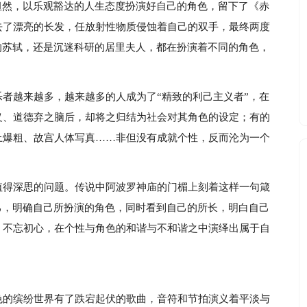
坦然，以乐观豁达的人生态度扮演好自己的角色，留下了《赤
去了漂亮的长发，任放射性物质侵蚀着自己的双手，最终两度
的苏轼，还是沉迷科研的居里夫人，都在扮演着不同的角色，
者越来越多，越来越多的人成为了“精致的利己主义者”，在
义、道德弃之脑后，却将之归结为社会对其角色的设定；有的
上爆粗、故宫人体写真……非但没有成就个性，反而沦为一个
值得深思的问题。传说中阿波罗神庙的门楣上刻着这样一句箴
己，明确自己所扮演的角色，同时看到自己的所长，明白自己
，不忘初心，在个性与角色的和谐与不和谐之中演绎出属于自
色的缤纷世界有了跌宕起伏的歌曲，音符和节拍演义着平淡与