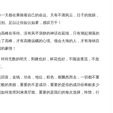
每一天都在乘骑着自己的命运。天有不测风云，日子的烦躁，
离别。足以让你如云如雾，感叹万千！
的高峰在等待。没有风平浪静的神话在延续，只有潮起潮落的
上了高峰，才有高瞻远瞩的心境。领会大海的人，才有海纳百
腾的豪情！
。对待无数的明天，荆棘也好，鲜花也好，不随波逐流，不急
虹。
然回首，金钱，功名，地位，权色，都飘然而去，一切都不重
堂般的美丽，重要的不是成功，重要的是你的成功你奉献多少
能如何发挥到淋漓尽致。重要的是我们的每次选择，怜惜，行