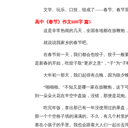
文学、玩乐、口技，组成了——春节。春节
高中《春节》作文600字 篇5
这是非常热闹的几天，全国各地都在放鞭炮
就说说我家乡的春节吧。
在春节前一天，我们都会包饺子。饺子一般要
是新春的开始，吃饺子取“更岁之意”，“子”为“子时
大年初一那天，我们起得有点晚，因为除夕
“啪啪啪。”不知又是哪一家在放鞭炮，这下
到一朵朵火花在半空中盘旋，没错，那便是花炮
吃完年饭，拿出那已有一年没使用过的果盘
那一个个空格子填的满满的。不久，有几个村里
塞在小孩子的手里。我也会跟着大人们一起出去