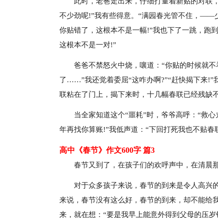
此时，老爸走出来，仔细打量着新贴的对联，
不少劲呢!”我有些得意。“满园春光管不住，——
你贴错了，这根本不是一幅!”我也下了一跳，跑
这根本不是一对!”
爸爸不禁怒火中烧，嚷道：“你贴的时候就不
了……”我还觉着委屈“这咋办啊?”“赶快揭下来
联粘在了门上，揭下来时，十几幅春联已经残缺
当全家知道这个“噩耗”时，爷爷高呼：“救心
年再找你算账!”我低声道：“下回打死我也不贴春
高中《春节》作文600字 篇3
春节又到了，在孩子们的欢呼声中，在清晨
对于众多孩子来说，春节的到来是令人高兴
来说，春节没有这么好，春节的到来，却不能给
来，就在想：“要是我早上能意外得到父母的压