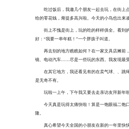
吃过饭后，我邀几个朋友一起去玩，在街上
给的零花钱，甭提多高兴啦。今天的小鸟也出来
街上不愧是街上，玩的吃的样样俱全。看到
好：“我要一串年糕！”一个胖孩子叫道。
再去别的地方瞧瞧如何？在一家文具店摊前
镜、电动汽车……尽是一些玩的东西。我发现最
在其它地方，我还看见有的在卖气球、、跳
是无奇不有。
玩啦一上午，下午我又要去走亲访友拜新年
今天真是玩得太痛快啦！算是一饱眼福二饱
隆。
真心希望今天全国的小朋友在新的一年里快快