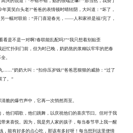
高兴的说道：“不错不错，贴的很端正嘛!”“那当然，我费了
少年莫笑白头老?”爸爸的表情顿时晴转阴，大叫道：“坏了，
到另一幅对联前：“开门喜迎春光，——人和家祥是福?完了，
看看是不是一对啊?春联能乱配吗?”“我只想着别贴歪
!”我赶忙扑到门前，但为时已晚，奶奶熬的浆糊以牢牢的把春
不全。
丸……”奶奶大叫：“扣你压岁钱!”爸爸恶狠狠的威胁：“过了
联了。”
那清脆的爆竹声中，它再一次悄然而至。
的，他们唱歌，他们跳舞，以庆祝他们的喜庆节曰。但对于我
我带来喜悦。因为，我是穷人家的孩子，每当春节早上我一醒
岁钱，能有好多的点心吃，那该有多好呀！每当想到这里便情