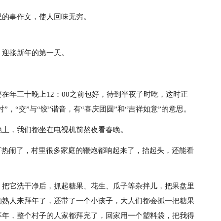
里的事作文，使人回味无穷。
，迎接新年的第一天。
在年三十晚上12：00之前包好，待到半夜子时吃，这时正
”，“交”与“饺”谐音，有“喜庆团圆”和“吉祥如意”的意思。
晚上，我们都坐在电视机前熬夜看春晚。
可热闹了，村里很多家庭的鞭炮都响起来了，抬起头，还能看
。
，把它洗干净后，抓起糖果、花生、瓜子等杂拌儿，把果盘里
的熟人来拜年了，还带了一个小孩子，大人们都会抓一把糖果
拜年，整个村子的人家都拜完了，回家用一个塑料袋，把我得