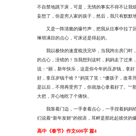
不自禁地跳下床，可是，无情的事实不得不让我
妄想了，你是穷人家的孩子，然后，我只有默默
又是一阵清脆的爆竹声，把我从往事中拉了
琳琅满目的点心，可床还是得起的。
我以极快的速度梳洗完毕，当我跨出房门时
的点心，没错的！当我想到这时，妈妈走了过来，
说：“丽，新年快乐，这是你今年的压岁钱，拿好
好，拿压岁钱干啥？”妈笑了笑：“傻孩子，改革
是以后，不用再受穷了，你就放心拿着好了。”“
大把，开心地吃了个痛快。
我靠着门边，一手拿着点心，一手捏着妈妈
们说着“新年发财”的祝语，耳畔是那此起彼伏的
高中《春节》作文600字 篇4