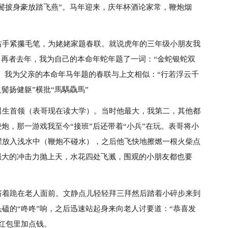
黑鬓披身豪放踏飞燕”。马年迎来，庆年杯酒论家常，鞭炮烟
右手紧攥毛笔，为姥姥家题春联。就说虎年的三年级小朋友我
”。再者去年，我为自己的本命年蛇年题了一词：“金蛇银蛇双
”。我为父亲的本命年马年题的春联与上文相似：“行若浮云千
鬓扬健躯”横批“馬騳驫馬”
男生首领（表哥现在读大学）。当时他最大，我第二，其他都
炮，那一游戏我至今“接班”后还带着“小兵”在玩。表哥将小
罐放入浅水中（鞭炮不碰水），之后他飞快地擦燃一根火柴点
强大的冲击力抛上天，水花四处飞溅，围观的小朋友都也要
挤着跪在老人面前。文静点儿轻轻拜三拜然后踏着小碎步来到
磕的“咚咚”响，之后迅速站起身来向老人讨要道：“恭喜发
红包里加点钱。