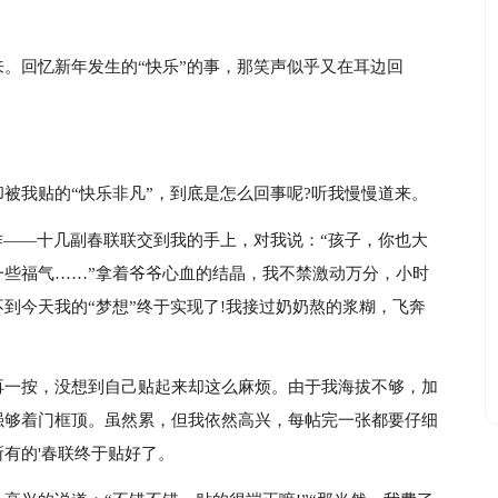
。回忆新年发生的“快乐”的事，那笑声似乎又在耳边回
被我贴的“快乐非凡”，到底是怎么回事呢?听我慢慢道来。
作——十几副春联联交到我的手上，对我说：“孩子，你也大
一些福气……”拿着爷爷心血的结晶，我不禁激动万分，小时
到今天我的“梦想”终于实现了!我接过奶奶熬的浆糊，飞奔
再一按，没想到自己贴起来却这么麻烦。由于我海拔不够，加
强够着门框顶。虽然累，但我依然高兴，每帖完一张都要仔细
有的'春联终于贴好了。