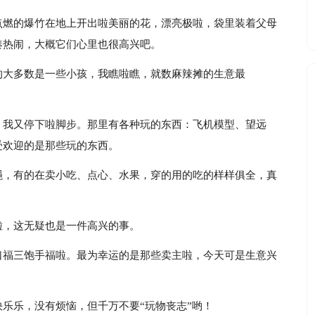
点燃的爆竹在地上开出啦美丽的花，漂亮极啦，袋里装着父母
凑热闹，大概它们心里也很高兴吧。
的大多数是一些小孩，我瞧啦瞧，就数麻辣摊的生意最
，我又停下啦脚步。那里有各种玩的东西：飞机模型、望远
受欢迎的是那些玩的东西。
绳，有的在卖小吃、点心、水果，穿的用的吃的样样俱全，真
啦，这无疑也是一件高兴的事。
口福三饱手福啦。最为幸运的是那些卖主啦，今天可是生意兴
乐乐，没有烦恼，但千万不要“玩物丧志”哟！