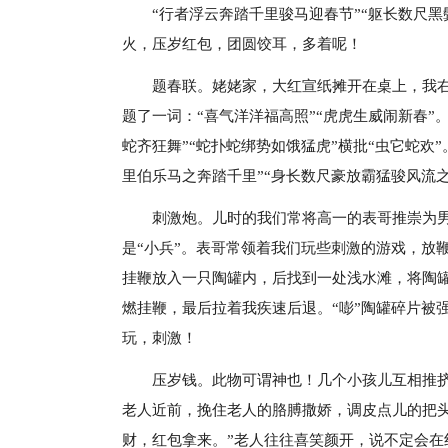
“行者浮云奔踏千里骏马迎春节”“躯长数尺
火，压岁红包，团圆饺耳，多着呢！
题春联。姥姥家，大红宣纸摊开在桌上，我
题了一词：“喜气洋洋福高照”“虎虎生威闹新春
蛇齐狂舞”“蛇扑蛇绑势如饿猛虎”横批“虫它蛇欢
里伯乐马之奔踏千里”“身长数尺豪放霸猛骏风流之
刺激炮。儿时的我们常将高一的表哥推崇为
是“小兵”。表哥常领着我们玩些刺激的游戏，放鞭
挂鞭放入一只陶罐内，后找到一处浅水滩，将陶
燃挂鞭，最后拉着我疾速后退。“嘭”陶罐碎片被
玩，刺激！
压岁钱。此物可谓神也！几个小孩儿互相推
老人近前，挽住老人的胳膊撒娇，调皮点儿的把头
财，红包拿来。”老人往往喜笑颜开，说不定会在