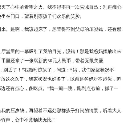
熄灭了心中的希望之火。我不得不再一次告诫自己：别再痴心
地坐在门口，望着别家孩子们欢乐的笑脸。
回来。是啊，我该起床了，尽管得不到父母的压岁钱，还有那
，厅堂里的一幕吸引了我的目光，没错！那是我爸妈摆放出来
手里还拿了一张崭新的50元人民币，带着无限关爱
，别丢了！”我顿时惊呆了，问道：“妈，我们家庭状况不
开放这么久了，我家状况也好多了，以前是爸妈对不起你，但
那边还有点心，多吃点。”我一蹦一跳，跑到点心前，抓了一
给我的压岁钱，再望着不远处那群孩子打闹的情景，听着大人
爆竹声，心中不觉畅快无比！