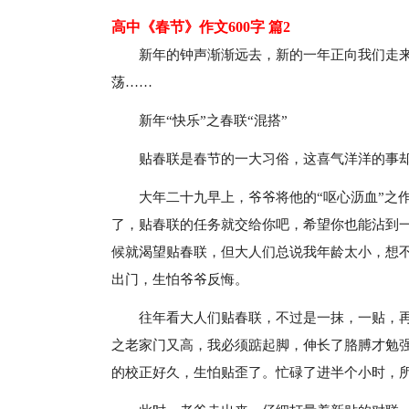
高中《春节》作文600字 篇2
新年的钟声渐渐远去，新的一年正向我们走来
荡……
新年“快乐”之春联“混搭”
贴春联是春节的一大习俗，这喜气洋洋的事却
大年二十九早上，爷爷将他的“呕心沥血”之
了，贴春联的任务就交给你吧，希望你也能沾到
候就渴望贴春联，但大人们总说我年龄太小，想不
出门，生怕爷爷反悔。
往年看大人们贴春联，不过是一抹，一贴，
之老家门又高，我必须踮起脚，伸长了胳膊才勉
的校正好久，生怕贴歪了。忙碌了进半个小时，所