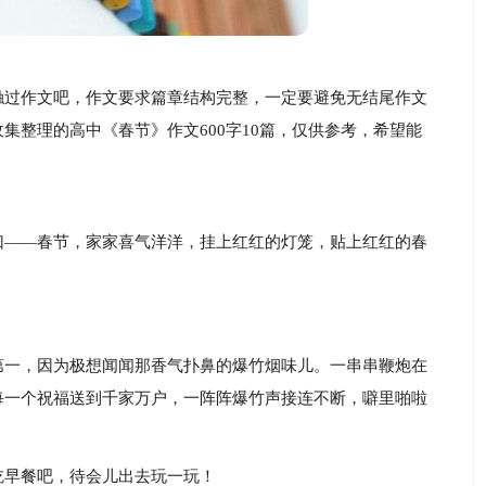
触过作文吧，作文要求篇章结构完整，一定要避免无结尾作文
集整理的高中《春节》作文600字10篇，仅供参考，希望能
曰——春节，家家喜气洋洋，挂上红红的灯笼，贴上红红的春
第一，因为极想闻闻那香气扑鼻的爆竹烟味儿。一串串鞭炮在
每一个祝福送到千家万户，一阵阵爆竹声接连不断，噼里啪啦
吃早餐吧，待会儿出去玩一玩！