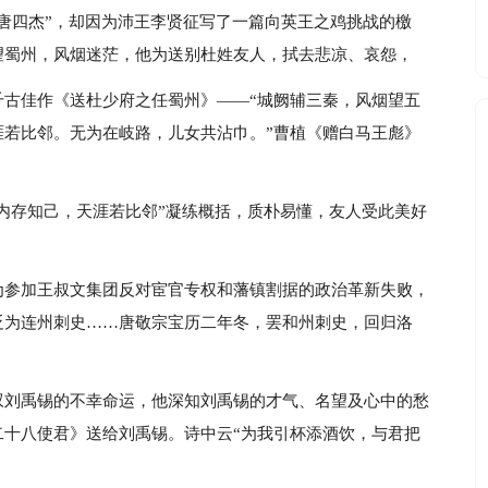
唐四杰”，却因为沛王李贤征写了一篇向英王之鸡挑战的檄
望蜀州，风烟迷茫，他为送别杜姓友人，拭去悲凉、哀怨，
千古佳作《送杜少府之任蜀州》——“城阙辅三秦，风烟望五
涯若比邻。无为在岐路，儿女共沾巾。”曹植《赠白马王彪》
海内存知己，天涯若比邻”凝练概括，质朴易懂，友人受此美好
为参加王叔文集团反对宦官专权和藩镇割据的政治革新失败，
贬为连州刺史……唐敬宗宝历二年冬，罢和州刺史，回归洛
叹刘禹锡的不幸命运，他深知刘禹锡的才气、名望及心中的愁
二十八使君》送给刘禹锡。诗中云“为我引杯添酒饮，与君把