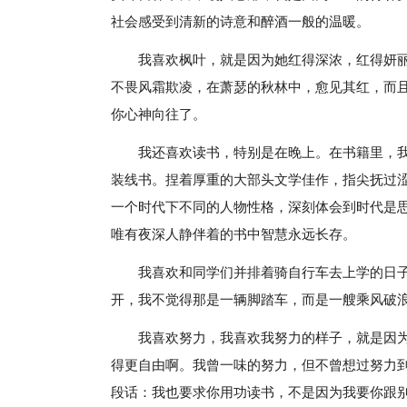
社会感受到清新的诗意和醉酒一般的温暖。
我喜欢枫叶，就是因为她红得深浓，红得妍丽
不畏风霜欺凌，在萧瑟的秋林中，愈见其红，而
你心神向往了。
我还喜欢读书，特别是在晚上。在书籍里，
装线书。捏着厚重的大部头文学佳作，指尖抚过
一个时代下不同的人物性格，深刻体会到时代是
唯有夜深人静伴着的书中智慧永远长存。
我喜欢和同学们并排着骑自行车去上学的日
开，我不觉得那是一辆脚踏车，而是一艘乘风破
我喜欢努力，我喜欢我努力的样子，就是因
得更自由啊。我曾一味的努力，但不曾想过努力
段话：我也要求你用功读书，不是因为我要你跟