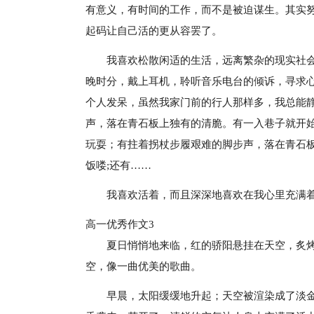
有意义，有时间的工作，而不是被迫谋生。其实
起码让自己活的更从容罢了。
我喜欢松散闲适的生活，远离繁杂的现实社
晚时分，戴上耳机，聆听音乐电台的倾诉，寻求
个人发呆，虽然我家门前的行人那样多，我总能
声，落在青石板上独有的清脆。有一入巷子就开
玩耍；有拄着拐杖步履艰难的脚步声，落在青石
饭喽;还有……
我喜欢活着，而且深深地喜欢在我心里充满
高一优秀作文3
夏日悄悄地来临，红的骄阳悬挂在天空，炙
空，像一曲优美的歌曲。
早晨，太阳缓缓地升起；天空被渲染成了淡