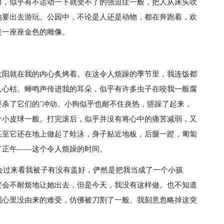
力，似乎有不运动一下就受不了的强迫症一般，把人从床头吹
地要出去游玩。公园中，不论是人还是动物，都在奔跑着，欢
是一座座金色的雕像。
太阳就在我的内心炙烤着。在这令人烦躁的季节里，我连饭都
人心枯。蝉鸣声传进我的耳朵，似乎有许多虫子在咬我一般腐
杀了它们的`冲动。小狗似乎也耐不住炎热，骄躁了起来，
个小皮球一般。打完滚后，似乎并没有将心中的痛苦减弱，又
甚至它还在地上做起了蛙泳，身子贴近地板，后腿一蹬，匍匐
了正午——这个令人烦躁的时间。
都会过来看我被子有没有盖好，俨然是把我当成了一个小孩
定会不耐烦地让她出去，但是今天，我没有这样做。也不知道
我心里没由来的难受，仿佛被刀割了一般。我刻意忽略掉这突