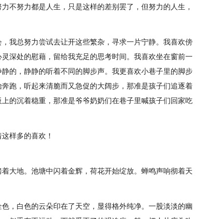
努力不努力都是人生，只是这样的差别罢了，但努力的人生，
会，我总努力尝试去让开这些繁杂，寻求一片宁静。我喜欢傍
心灵深处的慰藉，留给我充足的思考时间。我喜欢坐在窗前一
静静的，静静的听着不同的脚步声。我更喜欢小巷子里的脚步
始奔跑，听起来清脆而又急促的大阔步，那准是孩子们追逐着
板上的沉着稳重，那准是爷爷奶奶们在巷子里喊孩子们回家吃
着这样多的喜欢！
烤着大地。池塘中闪着金辉，荷花开始绽放。蝉鸣声响彻着天
金色，白色的云朵印在了天空，显得格外纯净。一股淡淡的幽