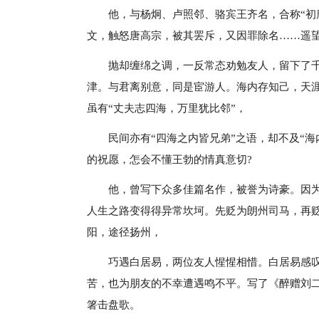
他，与杨炯、卢照邻、骆宾王齐名，合称“初
文，触怒唐高宗，被其罢斥，又因罪除名……遥
抛却缠绵之调，一反常态劝勉友人，留下了
津。与君离别意，同是宦游人。海内存知己，天
虽有“丈夫志四海，万里犹比邻”，
民间亦有“四海之内皆兄弟”之语，却不及“
的祝愿，怎会不懂王勃的情真意切?
他，曾写下众多佳篇名作，被誉为诗豪。因
人生之路变得得异常坎坷。先贬为朗州司马，再
阳，途径扬州，
巧遇白居易，两位友人惺惺相惜。白居易感
苦，也为朋友的不幸遭遇鸣不平。写了《醉赠刘
箸击盘歌。