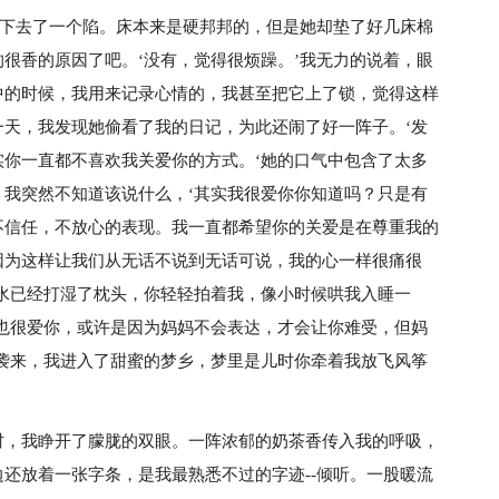
凹下去了一个陷。床本来是硬邦邦的，但是她却垫了好几床棉
很香的原因了吧。‘没有，觉得很烦躁。’我无力的说着，眼
中的时候，我用来记录心情的，我甚至把它上了锁，觉得这样
天，我发现她偷看了我的日记，为此还闹了好一阵子。‘发
你一直都不喜欢我关爱你的方式。‘她的口气中包含了太多
’，我突然不知道该说什么，‘其实我很爱你你知道吗？只是有
不信任，不放心的表现。我一直都希望你的关爱是在尊重我的
因为这样让我们从无话不说到无话可说，我的心一样很痛很
水已经打湿了枕头，你轻轻拍着我，像小时候哄我入睡一
也很爱你，或许是因为妈妈不会表达，才会让你难受，但妈
袭来，我进入了甜蜜的梦乡，梦里是儿时你牵着我放飞风筝
时，我睁开了朦胧的双眼。一阵浓郁的奶茶香传入我的呼吸，
还放着一张字条，是我最熟悉不过的字迹--倾听。一股暖流