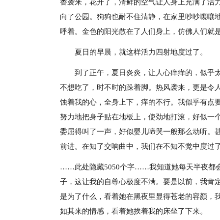
香袭来，花开了，清鲜的空气让人身上充满了活
向了公园。狗狗也耐不住清静，在家里吵吵嚷嚷
呼着。金色的阳光散在了人们身上，仿佛人们就
夏日的早晨，就这样活力四射地度过了。
到了正午，夏日炎炎，让人心痒痒的，似乎
不想吃了，时不时的跺着脚。热风袭来，更是令
蚀着我的心，全身上下，痒的不行。我似乎有点要
努力地把身子贴在地板上，使劲地打滚，好似一
委屈得叫了一声，好似婴儿啼哭一般那么动听。
前进。在知了交响曲中，我们在不知不觉中度过
……此处隐藏5050个字……我知道她每天半夜
子，这让我的自尊心极度不满。要是以前，我肯
是为了什么，看着她在黑夜里显得苍老的容颜，
如其来的情感，看着她挨着我的床坐了下来。