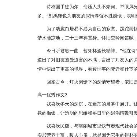
诗称国手徒为尔，命压人头不奈何。举眼风
多。”刘禹锡也为朋友的深情厚谊不胜感慨，表
为了劝慰白居易不必为自己的寂寞、蹉跎而
楚水凄凉地，二十三年弃置身。怀旧空吟闻笛赋
今日听君歌一曲，暂凭杯酒长精神。”他在
道出了对旧友遭受迫害的不满，言出了对友人的关
情中悟出了更高的境界，看透世事的变迁和仕宦
回望古今，灯火阑珊下的深情守望者，依旧是
高一优秀作文2
我喜欢冬天的深沉，在迷茫的晨雾中展开。
禄的枷锁，让透明的思维和冬日里的涓涓情致引
我喜欢民谣，与喧闹城市里快节奏现代社会
实却营养丰富，暖人心扉，就是因为它生的得朴