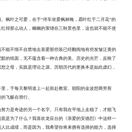
。枫叶之可爱，在于“停车坐爱枫林晚，霜叶红于二月花”的
且红得那么动人，幽幽的萦绕在三秋景色里，这也就不能不使
我不能不情不自禁地去喜爱那些装已经翻阅地有些发皱泛黄的
涩黯的纸面，无不蕴含着一种古典的美。历史的光芒，反映了
思想之母，实践是理论之源。历朝历代的更换本是如此虚幻，
子里，于每天黎明道上一起前赴教室。朝阳的金波想两旁剪
浪的飞艇在滑行。
为努力是奇迹的另一个名字。只有我在平地上走稳了，才能飞
到底是为了什么？我喜欢龙应台的《亲爱的安德烈》中这样一
别人比成绩，而是因为，我希望你将来拥有选择的能力，选择