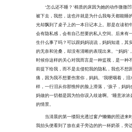
‘怎么还不睡？’棉质的床因为她的动作微微
被下去，我想，这也许就是为什么我每天都能睡的
光却飘到了桌子上的一本日记本上。那是在读初
会有隐私感，会有自己想要的私人空间。后来有一
生什么事了吗？可以跟妈妈说说，妈妈知道，其实
的无奈和沧桑，却没有清晰的表现出来。’‘妈妈
时候你这样的关心对我而言是一种监视，是一种
前提下给我，而不是去侵犯我的隐私，我也不想
痛，因为我不想要伤害你，妈妈。’我哽咽着，泪
样，一行泪从你那憔悴的脸上滑落，‘孩子，妈妈
妈做的一切都是因为怕你误入歧途啊。’睡意浓浓
的情景。
当清晨的第一缕阳光透过窗户懒懒的照进来
我抬头便看到了放在桌子旁边的的一杯奶茶，旁边