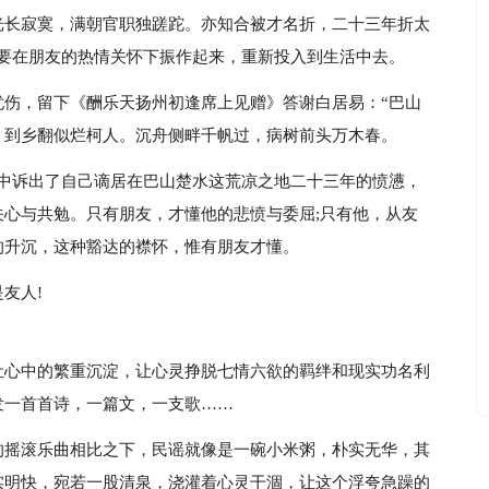
光长寂寞，满朝官职独蹉跎。亦知合被才名折，二十三年折太
明要在朋友的热情关怀下振作起来，重新投入到生活中去。
忧伤，留下《酬乐天扬州初逢席上见赠》答谢白居易：“巴山
，到乡翻似烂柯人。沉舟侧畔千帆过，病树前头万木春。
诗中诉出了自己谪居在巴山楚水这荒凉之地二十三年的愤懑，
心与共勉。只有朋友，才懂他的悲愤与委屈;只有他，从友
的升沉，这种豁达的襟怀，惟有朋友才懂。
友人!
让心中的繁重沉淀，让心灵挣脱七情六欲的羁绊和现实功名利
发一首首诗，一篇文，一支歌……
的摇滚乐曲相比之下，民谣就像是一碗小米粥，朴实无华，其
实明快，宛若一股清泉，浇灌着心灵干涸，让这个浮夸急躁的