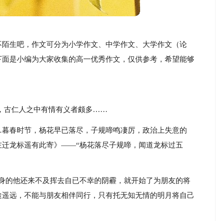
不陌生吧，作文可分为小学作文、中学作文、大学作文（论
下面是小编为大家收集的高一优秀作文，仅供参考，希望能够
，古仁人之中有情有义者颇多……
…暮春时节，杨花早已落尽，子规啼鸣凄厉，政治上失意的
左迁龙标遥有此寄》——“杨花落尽子规啼，闻道龙标过五
自身的他还来不及挥去自已不幸的阴霾，就开始了为朋友的将
途遥远，不能与朋友相伴同行，只有托无知无情的明月将自己