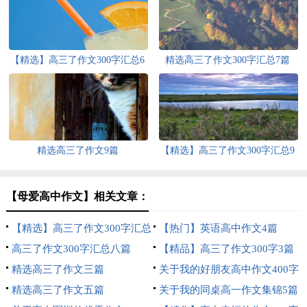
【精选】高三了作文300字汇总6
精选高三了作文300字汇总7篇
篇
精选高三了作文9篇
【精选】高三了作文300字汇总9
篇
【母爱高中作文】相关文章：
【精选】高三了作文300字汇总
【热门】英语高中作文4篇
7篇
高三了作文300字汇总八篇
【精品】高三了作文300字3篇
精选高三了作文三篇
关于我的好朋友高中作文400字
精选高三了作文五篇
集合6篇
关于我的同桌高一作文集锦5篇