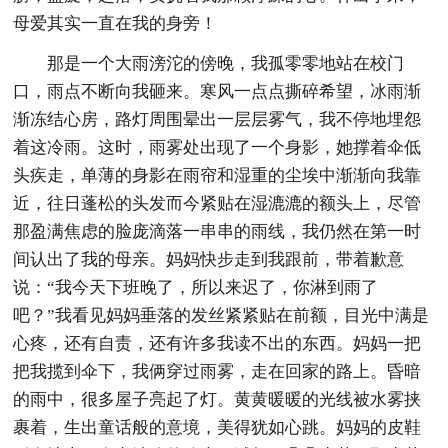
母爱其实一直在我的身旁！
那是一个大雨滂沱的傍晚，我孤零零地站在校门
口，雨点不断向我砸来。寒风一点点撕碎希望，冰雨渐
渐冻结心房，路灯周围晕出一层层雾气，我不停地埋怨
着这冷雨。这时，雨雾处出现了一个身影，她撑着伞低
头疾走，单薄的身影在雨帘和湿重的尘埃中渐渐向我靠
近，往日蓬松的头发而今紧贴在湿漉漉的额头上，尽管
那盈满焦虑的脸庞滴落一串串的雨线，我仍然在第一时
间认出了我的母亲。妈妈快步走到我跟前，带着歉意
说：“我今天下班晚了，所以来迟了，你淋到雨了
吧？”我看见妈妈垂落的发丝紧紧贴在前额，目光中满是
心疼，还有自责，还有许多我读不出的东西。妈妈一把
把我揽到伞下，我俩穿过雨雾，走在回家的路上。昏暗
的雨中，很多屋子亮起了灯。黄黄暖暖的光线被水雾挟
裹着，生出童话般的意境，美得犹如心跳。妈妈的皮鞋