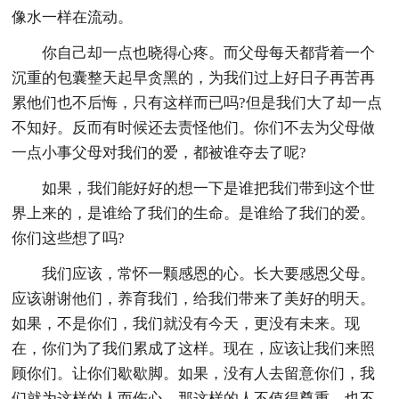
像水一样在流动。
你自己却一点也晓得心疼。而父母每天都背着一个
沉重的包囊整天起早贪黑的，为我们过上好日子再苦再
累他们也不后悔，只有这样而已吗?但是我们大了却一点
不知好。反而有时候还去责怪他们。你们不去为父母做
一点小事父母对我们的爱，都被谁夺去了呢?
如果，我们能好好的想一下是谁把我们带到这个世
界上来的，是谁给了我们的生命。是谁给了我们的爱。
你们这些想了吗?
我们应该，常怀一颗感恩的心。长大要感恩父母。
应该谢谢他们，养育我们，给我们带来了美好的明天。
如果，不是你们，我们就没有今天，更没有未来。现
在，你们为了我们累成了这样。现在，应该让我们来照
顾你们。让你们歇歇脚。如果，没有人去留意你们，我
们就为这样的人而伤心。那这样的人不值得尊重，也不