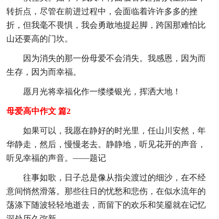
转折点，尽管在前进过程中，会面临着许许多多的挫
折，但我毫不畏惧，我会勇敢地提起脚，跨国那难怕比
山还要高的门坎。
因为消失的那一份母爱不会消失。我感恩，因为而
生存，因为而幸福。
愿月光将幸福化作一缕缕银光，挥洒大地！
母爱高中作文 篇2
如果可以，我愿在静好的时光里，任山川安然，年
华静走，然后，慢慢老去。静静地，听见花开的声音，
听见幸福的声音。——题记
往事如歌，日子总是像从指尖渡过的细沙，在不经
意间悄然滑落。那些往日的忧愁和悲伤，在似水流年的
荡涤下随波轻轻地逝去，而留下的欢乐和笑靥就在记忆
深处历久弥新。