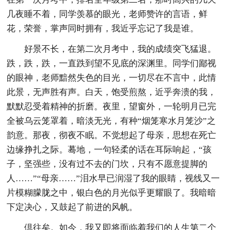
几夜睡不着，同学羡慕的眼光，老师赞许的言语，鲜
花，荣誉，掌声同时拥有，我近乎忘记了我是谁。
好景不长，在第二次月考中，我的成绩突飞猛退。
跌，跌，跌，一直跌到望不见底的深渊里。同学们鄙视
的眼神，老师黯然失色的目光，一切尽在不言中，此情
此景，无声胜有声。白天，饱受煎熬，近乎奔溃的我，
默默忍受着精神的折磨。夜里，望窗外，一轮明月已完
全被乌云笼罩着，暗淡无光，有种“烟笼寒水月笼沙”之
韵意。那夜，彻夜不眠。不觉想起了母亲，思想在死亡
边缘挣扎之际。蓦地，一句轻柔的话在耳际响起，“孩
子，坚强些，没有过不去的门坎，只有不愿意提脚的
人……”“母亲……”泪水早已润湿了我的眼睛，视线又一
片模糊朦胧之中，银白色的月光似乎更耀眼了。我暗暗
下定决心，又鼓起了前进的风帆。
倶往矣。如今，我又即将面临着我们的人生第二个