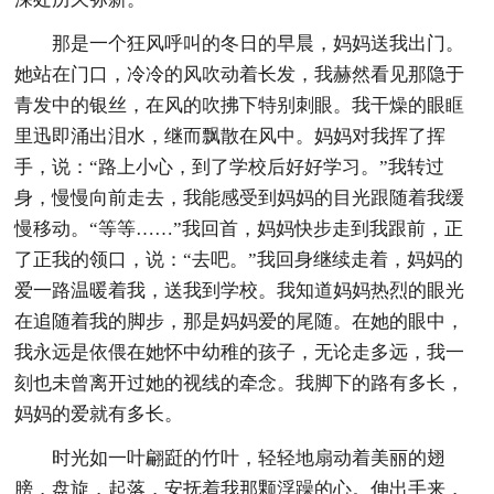
那是一个狂风呼叫的冬日的早晨，妈妈送我出门。
她站在门口，冷冷的风吹动着长发，我赫然看见那隐于
青发中的银丝，在风的吹拂下特别刺眼。我干燥的眼眶
里迅即涌出泪水，继而飘散在风中。妈妈对我挥了挥
手，说：“路上小心，到了学校后好好学习。”我转过
身，慢慢向前走去，我能感受到妈妈的目光跟随着我缓
慢移动。“等等……”我回首，妈妈快步走到我跟前，正
了正我的领口，说：“去吧。”我回身继续走着，妈妈的
爱一路温暖着我，送我到学校。我知道妈妈热烈的眼光
在追随着我的脚步，那是妈妈爱的尾随。在她的眼中，
我永远是依偎在她怀中幼稚的孩子，无论走多远，我一
刻也未曾离开过她的视线的牵念。我脚下的路有多长，
妈妈的爱就有多长。
时光如一叶翩跹的竹叶，轻轻地扇动着美丽的翅
膀，盘旋，起落，安抚着我那颗浮躁的心。伸出手来，