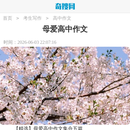
>
>
首页
考生写作
高中作文
母爱高中作文
时间：2026-06-03 22:07:16
【精选】母爱高中作文集合五篇