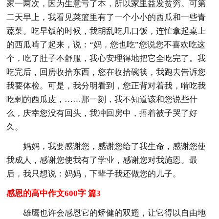
家一两次，因为生意亏了本，所以家里益发贫穷。可第
二天早上，我看见菜篮里有了一个小小的西瓜和一些青
蔬菜。吃早饭的时候，我胡乱吃几口饭，连忙拿起桌上
的西瓜啃了起来，说：“妈，您也吃”您说您不喜欢吃这
个，吃了肚子不舒服，我心安理得地把它全吃完了。我
吃完后，回房收拾东西，您在收拾碗筷，我跑去告诉您
我要体检。可是，我分明看到，您正背对着我，啃吃我
吃剩的西瓜皮，……那一刻，我不知道该和您说些什
么，庆幸您没有回头，我冲回房中，捂着被子哭了好
久。
妈妈，我要感谢您，感谢您给了我生命，感谢您使
我成人，感谢您使我有了学业，感谢您对我施恩。最
后，我只想说：妈妈，下辈子我还做您的儿子。
感恩的高中作文600字 篇3
雄鹰也许会感恩它的矫健的双翅，让它得以自由地