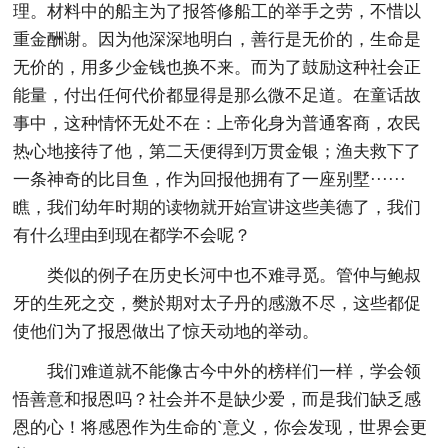
理。材料中的船主为了报答修船工的举手之劳，不惜以
重金酬谢。因为他深深地明白，善行是无价的，生命是
无价的，用多少金钱也换不来。而为了鼓励这种社会正
能量，付出任何代价都显得是那么微不足道。在童话故
事中，这种情怀无处不在：上帝化身为普通客商，农民
热心地接待了他，第二天便得到万贯金银；渔夫救下了
一条神奇的比目鱼，作为回报他拥有了一座别墅······
瞧，我们幼年时期的读物就开始宣讲这些美德了，我们
有什么理由到现在都学不会呢？
类似的例子在历史长河中也不难寻觅。管仲与鲍叔
牙的生死之交，樊於期对太子丹的感激不尽，这些都促
使他们为了报恩做出了惊天动地的举动。
我们难道就不能像古今中外的榜样们一样，学会领
悟善意和报恩吗？社会并不是缺少爱，而是我们缺乏感
恩的心！将感恩作为生命的`意义，你会发现，世界会更