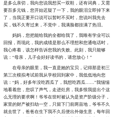
是多么亲切，我向您说我想买一双鞋，还有词典，又需
要百多元钱，您开始迟疑了一下，我的眼泪立即掉下来
了，当我正要开口说可以暂时不买时，您说叫我先去
买，钱不久寄过来，不觉中，我满脸都挂满了热泪。
妈妈，您把能给我的全都给我了，我唯有学业可以
回报，而现此，我的成绩是那么不理想和您通电话时，
我心疼着，该怎样告诉您我的失败。此刻，我只能够
说：“母亲，儿子会好好读书的，请您放心！”
在母亲的眼里，我一直是她的宝贝，记得那是初三
第三次模拟考试前我从学校回到家中，我低低地向您
说：“妈，好多年没吃西瓜了，我想吃西瓜……”我惴惴
地看着您，您叹了声气，走进灶房，我多恨我提出个这
么无理的要求啊！爷爷在世时被认为是资产阶级分子，
家里的财产被扫劫一空，只留下门前两亩地，爷爷不久
就去世了，爸爸在生下我不久后便出外做生意，每年回