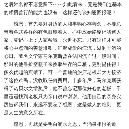
之后姓名都不愿意留下······如此看来，竟是我们连基本
的领悟善行的能力也没有！这样还何谈知恩图报呢？
感恩，首先要对身边的人和事物心存善念，不要总
带着各式各样的有色眼镜看人。心中应始终铭记我帮人
家，莫记心上；人家帮我，永世不忘。只有这样才可能
将心中点滴的善意堆积，汇聚成爱的江流，滋润干涸的
心田。著名文学家马尔克斯曾在法国流亡过一段时间，
那时的他靠捡空瓶子来换取生存的口粮，更别提住得上
多么优越的宾馆了。可一个普通的旅店老板却大方接济
了这位难民，没收取任何费用。十多年后，马尔克斯获
得了诺贝尔文学奖后，他不曾忘记那位好心的老板，千
里迢迢找到老板只为亲口说声谢谢。他用自己的亲身实
践告诉我们，永远不要忘了感恩，这是做人的准则，更
是人生的意义所在。
感恩，再就是要明白滴水之恩，当涌泉相报的道