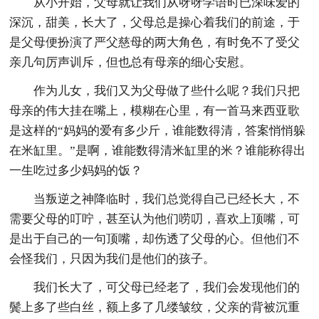
从小开始，父母就让我们从呀呀学语时已深味爱的
深沉，甜美，长大了，父母总是操心着我们的前途，于
是父母便扮演了严父慈母的两大角色，有时免不了受父
亲几句厉声训斥，但也总有母亲的细心安慰。
作为儿女，我们又为父母做了些什么呢？我们只把
母亲的伟大挂在嘴上，模糊在心里，有一首马来西亚歌
是这样的“妈妈的爱有多少斤，谁能数得清，答案悄悄躲
在米缸里。”是啊，谁能数得清米缸里的米？谁能称得出
一生吃过多少妈妈的饭？
当叛逆之神降临时，我们总觉得自己已经长大，不
需要父母的叮咛，甚至认为他们唠叨，喜欢上顶嘴，可
是出于自己的一句顶嘴，却伤透了父母的心。但他们不
会怪我们，只因为我们是他们的孩子。
我们长大了，可父母已经老了，我们会发现他们的
鬓上多了些白丝，额上多了几缕皱纹，父亲的背被沉重