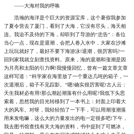
——大海对我的呼唤
浩瀚的海洋是个巨大的资源宝库，这个暑假我参加
了夏令营去了厦门，看到了大海，它没有尽头，海天相
连。我迫不及待的下海，却听到了导游的“忠告”：各位
当心一点，现在是退潮，会把人卷入水中，大家在沙滩
上玩玩就好了，最好不要下海游泳!退潮，很厉害吗?一
回到家我就立刻查找资料。原来，海的退潮和涨潮是因
为月亮和太阳的引力啊!我慢慢回忆，曾有一篇文章文章
这样写道：“科学家在海里放了一个重达几吨的箱子，一
次退潮后，箱子不见踪影。”嗯!确实很厉害呢!古人云：
天生我材必有用!那么潮起潮落有什么用呢?我低下头思
索着，忽然我的目光转移到了一本书上：封面上印着大
大的风车。对呀，我轻轻拍了一下手，可以用潮涨潮落
用来发电嘛，这么大的力量发出的电一定很多吧!下午，
我去图书馆查找有关大海的资料，书中提到了可燃冰，