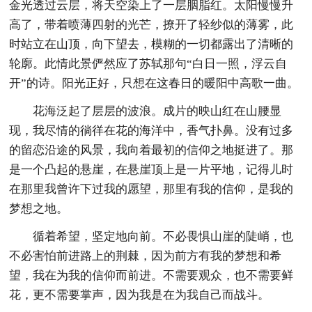
金光透过云层，将天空染上了一层胭脂红。太阳慢慢升
高了，带着喷薄四射的光芒，撩开了轻纱似的薄雾，此
时站立在山顶，向下望去，模糊的一切都露出了清晰的
轮廓。此情此景俨然应了苏轼那句“白日一照，浮云自
开”的诗。阳光正好，只想在这春日的暖阳中高歌一曲。
花海泛起了层层的波浪。成片的映山红在山腰显
现，我尽情的徜徉在花的海洋中，香气扑鼻。没有过多
的留恋沿途的风景，我向着最初的信仰之地挺进了。那
是一个凸起的悬崖，在悬崖顶上是一片平地，记得儿时
在那里我曾许下过我的愿望，那里有我的信仰，是我的
梦想之地。
循着希望，坚定地向前。不必畏惧山崖的陡峭，也
不必害怕前进路上的荆棘，因为前方有我的梦想和希
望，我在为我的信仰而前进。不需要观众，也不需要鲜
花，更不需要掌声，因为我是在为我自己而战斗。