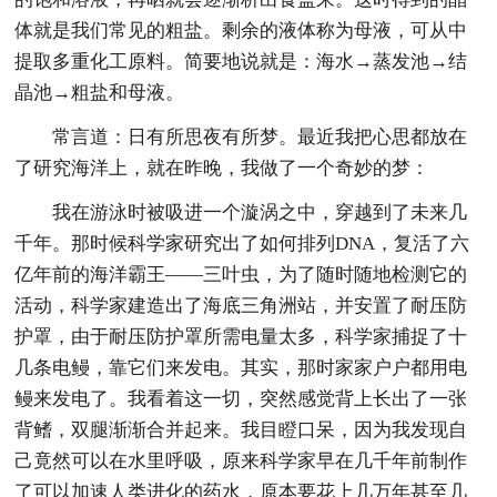
体就是我们常见的粗盐。剩余的液体称为母液，可从中
提取多重化工原料。简要地说就是：海水→蒸发池→结
晶池→粗盐和母液。
常言道：日有所思夜有所梦。最近我把心思都放在
了研究海洋上，就在昨晚，我做了一个奇妙的梦：
我在游泳时被吸进一个漩涡之中，穿越到了未来几
千年。那时候科学家研究出了如何排列DNA，复活了六
亿年前的海洋霸王——三叶虫，为了随时随地检测它的
活动，科学家建造出了海底三角洲站，并安置了耐压防
护罩，由于耐压防护罩所需电量太多，科学家捕捉了十
几条电鳗，靠它们来发电。其实，那时家家户户都用电
鳗来发电了。我看着这一切，突然感觉背上长出了一张
背鳍，双腿渐渐合并起来。我目瞪口呆，因为我发现自
己竟然可以在水里呼吸，原来科学家早在几千年前制作
了可以加速人类进化的药水，原本要花上几万年甚至几