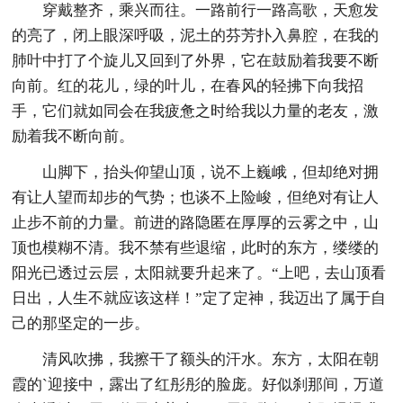
穿戴整齐，乘兴而往。一路前行一路高歌，天愈发
的亮了，闭上眼深呼吸，泥土的芬芳扑入鼻腔，在我的
肺叶中打了个旋儿又回到了外界，它在鼓励着我要不断
向前。红的花儿，绿的叶儿，在春风的轻拂下向我招
手，它们就如同会在我疲惫之时给我以力量的老友，激
励着我不断向前。
山脚下，抬头仰望山顶，说不上巍峨，但却绝对拥
有让人望而却步的气势；也谈不上险峻，但绝对有让人
止步不前的力量。前进的路隐匿在厚厚的云雾之中，山
顶也模糊不清。我不禁有些退缩，此时的东方，缕缕的
阳光已透过云层，太阳就要升起来了。“上吧，去山顶看
日出，人生不就应该这样！”定了定神，我迈出了属于自
己的那坚定的一步。
清风吹拂，我擦干了额头的汗水。东方，太阳在朝
霞的`迎接中，露出了红彤彤的脸庞。好似刹那间，万道