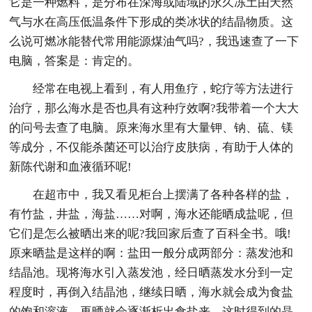
它是一种燃料，是分布在深海或陆域的永久冻土由天然
气与水在高压低温条件下形成的类冰状的结晶物质。这
么说可燃冰能替代常用能源煤油气吗?，我迅速查了一下
电脑，答案是：肯定的。
经常在电视上看到，有人用鱼疗，蛇疗等方法进行
治疗，那么海水是否也具有这种疗效啊?我带着一个大大
的问号去查了电脑。原来海水里有大量钾、钠、硫、镁
等成分，不仅能杀菌还可以治疗皮肤病，有助于人体的
新陈代谢和血液循环呢!
在超市中，我又看见柜台上摆满了各种各样的盐，
有竹盐，井盐，海盐……对啊，海水还能晒成盐呢，但
它们是怎么被晒出来的呢?我回家后查了百科全书。哦!
原来晒盐是这样的啊：盐田一般分成两部分：蒸发池和
结晶池。现将海水引入蒸发池，经日晒蒸发水分到一定
程度时，再倒入结晶池，继续日晒，海水就会成为食盐
的饱和溶液，再晒就会逐渐析出食盐来。这时得到的晶