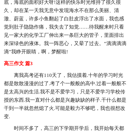
底，海底的面积好大呀!这样的快乐时光维持了很久很
久，却在某一天我无意中发现海水不在那么美丽、清
澈、蔚蓝，许多小鱼翻起了白肚皮浮出了水面，我也感
觉到肚子隐隐作痛，我失去了知觉……待我醒来时只看
见一家大的化学工厂伸出来一条巨大的管子，里面排出
来深绿色的液体。我一阵恶心，又晕了过去。“滴滴滴滴
滴”我睁开眼睛，啊，梦醒啦!
高三作文 篇3
离我高考还有110天了，我估摸着.十年的学习时光
都是散散漫漫的过了.考了个一般般的高中.过着一般般不
是太高兴的生活.我不是不爱学习，只是不爱学习学校传
授的东西.我一直对什么都是兴趣缺缺的样子.干什么都是
干到一半就忽然熄了火.可能是毅力不够吧，我也很想改
变.
时间不多了，高三的下学期开学后，我开始每天都