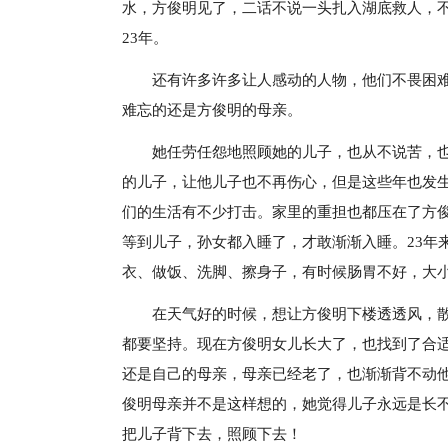
水，方俊明见了，二话不说一头扎入湖底救人，
23年。
还有许多许多让人感动的人物，他们不畏困
难忘的还是方俊明的母亲。
她任劳任怨地照顾她的儿子，也从不说苦，
的儿子，让他儿子也不再伤心，但是这些年也发
们的生活有不少打击。家里的重担也都压在了方
等到儿子，孙女都入睡了，才敢渐渐入睡。23年
衣、做饭、洗脚、擦身子，有时候肠胃不好，大
在天气好的时候，想让方俊明下楼透透风，
都要坚持。现在方俊明女儿长大了，也找到了合
还是自己的母亲，母亲已经老了，也渐渐背不动
俊明母亲并不是这样想的，她觉得儿子永远是长
把儿子背下去，照顾下去！