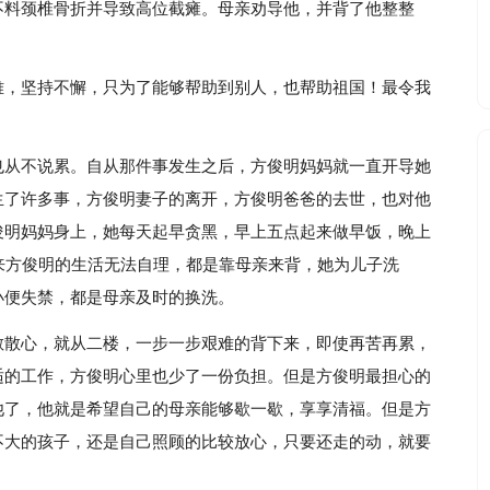
不料颈椎骨折并导致高位截瘫。母亲劝导他，并背了他整整
难，坚持不懈，只为了能够帮助到别人，也帮助祖国！最令我
也从不说累。自从那件事发生之后，方俊明妈妈就一直开导她
生了许多事，方俊明妻子的离开，方俊明爸爸的去世，也对他
俊明妈妈身上，她每天起早贪黑，早上五点起来做早饭，晚上
来方俊明的生活无法自理，都是靠母亲来背，她为儿子洗
小便失禁，都是母亲及时的换洗。
散散心，就从二楼，一步一步艰难的背下来，即使再苦再累，
适的工作，方俊明心里也少了一份负担。但是方俊明最担心的
他了，他就是希望自己的母亲能够歇一歇，享享清福。但是方
不大的孩子，还是自己照顾的比较放心，只要还走的动，就要