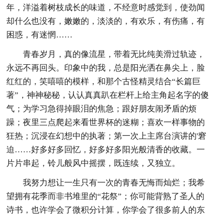
年，洋溢着树枝成长的味道，不经意时感觉到，使劲闻
却什么也没有，嫩嫩的，淡淡的，有欢乐，有伤痛，有
困惑，有迷惘……
青春岁月，真的像流星，带着无比纯美滑过轨迹，
永远不再回头。印象中的我，总是阳光洒在鼻尖上，脸
红红的，笑嘻嘻的模样，和那个古怪精灵结合“长篇巨
著”，神神秘秘，认认真真趴在栏杆上给主角起名字的傻
气；为学习急得掉眼泪的焦急；跟好朋友闹矛盾的烦
躁；夜里三点爬起来看世界杯的迷糊；喜欢一样事物的
狂热；沉浸在幻想中的执著；第一次上主席台演讲的'窘
迫……好多好多回忆，好多好多阳光般清香的收藏。一
片片串起，铃儿般风中摇摆，既连续，又独立。
我努力想让一生只有一次的青春无悔而灿烂；我希
望拥有花季而非书堆里的“花祭”；你可能背熟了圣人的
诗书，也许学会了微积分计算，你学会了很多前人的东