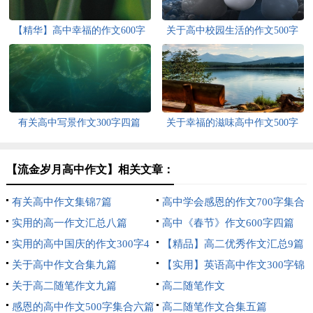
【精华】高中幸福的作文600字
关于高中校园生活的作文500字
合集9篇
汇总6篇
有关高中写景作文300字四篇
关于幸福的滋味高中作文500字
集锦八篇
【流金岁月高中作文】相关文章：
有关高中作文集锦7篇
高中学会感恩的作文700字集合
实用的高一作文汇总八篇
5篇
高中《春节》作文600字四篇
实用的高中国庆的作文300字4
【精品】高二优秀作文汇总9篇
篇
关于高中作文合集九篇
【实用】英语高中作文300字锦
关于高二随笔作文九篇
集十篇
高二随笔作文
感恩的高中作文500字集合六篇
高二随笔作文合集五篇