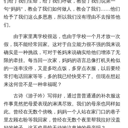
们给了我们生命，给了我们呼吸，教会了我们说第一
句“妈妈”，教会了我们如何做人，教会了我们……他们
给予了我们这么多恩惠，所以我们没有理由不去报答他
们。
由于家里离学校很远，也由于学校一个月才放一次
假，我不能经常回家。这对于自立能力很不强的我来说
确实是一种挑战，可对于爸妈来说确实给他们增添了无
限的牵挂。每当回一次家，妈妈的语言总像打机关枪似
的一连串没停，又是多吃点饭，多穿点衣服，以后要经
常打电话回家等等，多的我已经快受不了。但现在想起
来这何尝不是一种幸福呢？
古诗《游子吟》写得好，通过普普通通的补衣服这
件事竟然把母爱表现的淋漓尽致。我们的母亲也同样如
此。曾经在无数个傍晚，妈妈一个人站在家门口的巷子
里左顾右盼等我回家，曾经在无数个夜里帮我拉好没盖
好的被子。这不也是惊天动地泣鬼神的母亲吗？