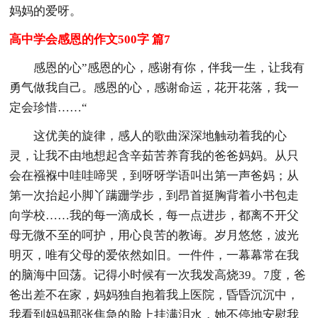
妈妈的爱呀。
高中学会感恩的作文500字 篇7
感恩的心”感恩的心，感谢有你，伴我一生，让我有
勇气做我自己。感恩的心，感谢命运，花开花落，我一
定会珍惜……“
这优美的旋律，感人的歌曲深深地触动着我的心
灵，让我不由地想起含辛茹苦养育我的爸爸妈妈。从只
会在襁褓中哇哇啼哭，到呀呀学语叫出第一声爸妈；从
第一次抬起小脚丫蹒跚学步，到昂首挺胸背着小书包走
向学校……我的每一滴成长，每一点进步，都离不开父
母无微不至的呵护，用心良苦的教诲。岁月悠悠，波光
明灭，唯有父母的爱依然如旧。一件件，一幕幕常在我
的脑海中回荡。记得小时候有一次我发高烧39。7度，爸
爸出差不在家，妈妈独自抱着我上医院，昏昏沉沉中，
我看到妈妈那张焦急的脸上挂满泪水，她不停地安慰我