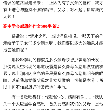
错误的道路里走出来；！正因为有了父亲的批评，我才
有上进心与坚持不懈的精神。父亲，对不起，原谅我的
无知！
高中学会感恩的作文500字 篇2
俗话说：“滴水之恩，当以涌泉相报。”那天下的母
亲给予了子女们多少滴水呀，我们要以多大的涌泉才能
报答她们呢？
那轻轻飘动的柳絮是多么像母亲您那飘逸的长发，
那傍晚天空出现的那道晚霞是多么像母亲您那微红的双
唇，晚上那闪闪发光的星星是多么像母亲您那明亮的眼
睛。以前我总觉得父母对儿女所做的一切都是本分，所
以非但不知感恩还时常惹他们生气。
有一首歌唱得好：“感恩的心，感谢有你……”我认
为一个人应当学会感恩，首先要感谢我们的父母，是他