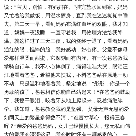
说：”宝贝，别怕，有妈妈在。“挂完盐水回到家，妈妈
又忙着给我做饭，用温水擦身，直到我在迷迷糊糊中睡
去。第二天一早，看到妈妈布满红血丝的双眼，我才知
道，妈妈一夜没睡，一直守着我，用物理方法给我降
温。就这样过了三天三夜，我的烧终于退了，看着妈妈
通红的眼，憔悴的脸，我好感动，好心疼。父爱不像母
爱那样温柔而甜蜜，它深刻而有内涵。有一次爸爸教我
学骑自行车，我不小心摔倒了，痛得哇哇大哭，眼泪汪
汪地看着爸爸，希望他来扶我，不料爸爸站在原地一动
不动，只是温和地看着我，坚定地说：”彤彤，你是一个
勇敢的孩子，爸爸相信你能自己站起来！“在爸爸的鼓励
下，我擦干眼泪，咬着牙从地上爬起来，忍着痛继续
学。我知道，爸爸教会我的是坚强。 父母无声无息的爱
如同天上的繁星多得数不清，”谁言寸草心，报得三春
晖？“亲爱的爸爸妈妈，女儿已经慢慢长大，您无私而伟
大的爱我会深深铭记，我会时时怀有一颗感恩的心，一