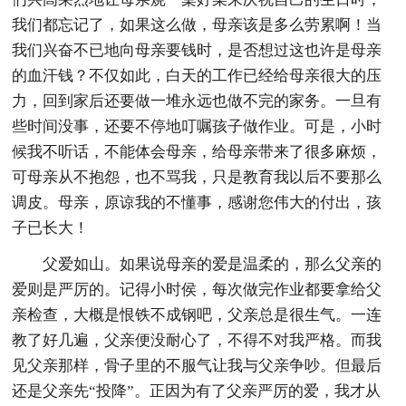
我们都忘记了，如果这么做，母亲该是多么劳累啊！当
我们兴奋不已地向母亲要钱时，是否想过这也许是母亲
的血汗钱？不仅如此，白天的工作已经给母亲很大的压
力，回到家后还要做一堆永远也做不完的家务。一旦有
些时间没事，还要不停地叮嘱孩子做作业。可是，小时
候我不听话，不能体会母亲，给母亲带来了很多麻烦，
可母亲从不抱怨，也不骂我，只是教育我以后不要那么
调皮。母亲，原谅我的不懂事，感谢您伟大的付出，孩
子已长大！
父爱如山。如果说母亲的爱是温柔的，那么父亲的
爱则是严厉的。记得小时侯，每次做完作业都要拿给父
亲检查，大概是恨铁不成钢吧，父亲总是很生气。一连
教了好几遍，父亲便没耐心了，不得不对我严格。而我
见父亲那样，骨子里的不服气让我与父亲争吵。但最后
还是父亲先“投降”。正因为有了父亲严厉的爱，我才从