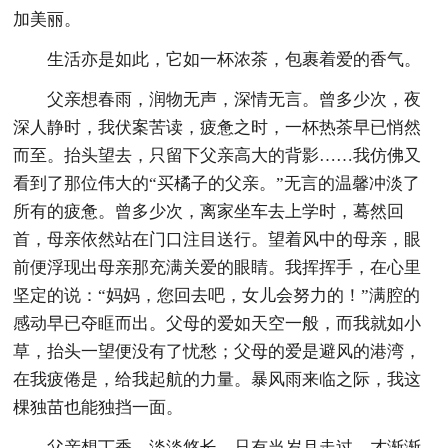
加美丽。
生活亦是如此，它如一杯浓茶，包裹着爱的香气。
父亲想春雨，润物无声，深情无言。曾多少次，夜
深人静时，我伏案苦读，疲惫之时，一杯热茶早已悄然
而至。抬头望去，只留下父亲高大的背影……我仿佛又
看到了那位伟大的“买橘子的父亲。”无言的温馨冲淡了
所有的疲惫。曾多少次，离家坐车去上学时，蓦然回
首，母亲依然站在门口注目送行。望着风中的母亲，眼
前便浮现出母亲那充满关爱的眼睛。我挥挥手，在心里
坚定的说：“妈妈，您回去吧，女儿会努力的！”满腔的
感动早已夺眶而出。父母的爱如天空一般，而我就如小
草，抬头一望便没有了忧愁；父母的爱是避风的港湾，
在我疲倦是，给我起航的力量。暴风雨来临之际，我这
棵独苗也能独挡一面。
父亲想丁香，淡淡悠长，只有当岁月走过，才渐渐