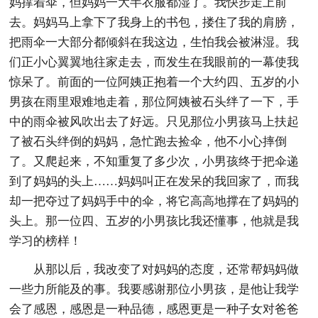
妈撑着伞，但妈妈一大半衣服都湿了。我快步走上前
去。妈妈马上拿下了我身上的书包，搂住了我的肩膀，
把雨伞一大部分都倾斜在我这边，生怕我会被淋湿。我
们正小心翼翼地往家走去，而发生在我眼前的一幕使我
惊呆了。前面的一位阿姨正抱着一个大约四、五岁的小
男孩在雨里艰难地走着，那位阿姨被石头绊了一下，手
中的雨伞被风吹出去了好远。只见那位小男孩马上扶起
了被石头绊倒的妈妈，急忙跑去捡伞，他不小心摔倒
了。又爬起来，不知重复了多少次，小男孩终于把伞递
到了妈妈的头上……妈妈叫正在发呆的我回家了，而我
却一把夺过了妈妈手中的伞，将它高高地撑在了妈妈的
头上。那一位四、五岁的小男孩比我还懂事，他就是我
学习的榜样！
从那以后，我改变了对妈妈的态度，还常帮妈妈做
一些力所能及的事。我要感谢那位小男孩，是他让我学
会了感恩，感恩是一种品德，感恩更是一种子女对爸爸