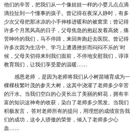
他们的辛苦，把我们从一个像娃娃一样的小婴儿点点滴
滴拉扯到一个懂事的孩子。曾记得在夜深人静时，有多
少次父母把那冰凉的小手伸移进暖和的被窝里；曾记得
许多个月黑风高的日子，父母焦急的抱起发着高烧，痛
苦呻吟的我们，马不停蹄，来回奔跑赶去医院。曾记得
许多次因为生活中、学习上遭遇挫折而闷闷不乐的`时
候，父母关切得来到我们面前，不停地安慰我们，谆谆
教育我们，让我们享受爱的温暖……
感恩老师 ，是因为老师将我们从小树苗哺育成为一
棵棵枝繁叶茂的参天大树，这其中浇灌了老师多少辛苦
的汗水。当我们空白的心灵长出了美丽的鲜花，拥有丰
富的知识这神奇的收获，染白了老师多少黑发。当我们
积极发言， 答对老师所有的提问，用理想的成绩宣告我
们的成功，这令人骄傲的荣誉，倾入了老师多少心
血……