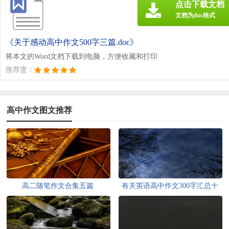
点击下载文档
文档为doc格式
《关于感动高中作文500字三篇.doc》
将本文的Word文档下载到电脑，方便收藏和打印
推荐度：
高中作文图文推荐
高二随笔作文合集五篇
有关英语高中作文300字汇总十
篇