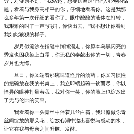
分，对健康不好。”我站起，想要逃离这个让人心烦的话
题，看着与我身高相平的你，仔细地看着你。这是我那
么多年第一次仔细的看你了。眼中酸酸的液体在打转，
我艰难的叫了一声“妈妈，你快出去。”我不想让你看到
我如此狼狈的样子。
岁月似流沙在指缝中悄悄溜走，你原本乌黑闪亮的
秀发也因我染上白霜，你无私的奉献出你的一切，青春
岁月也无悔。
旦日，你又端着那碗味道怪异的汤药，你又习惯性
的把碗放在我的书桌上，我立即端起碗一饮而尽，你以
怪异的眼神打量着我，我对你一笑，你的脸上也绽放出
了无与伦比的笑容。
我看着你一头青丝中伴着几丝白霜，我只愿做你青
丝间绽放的那朵花，绽放心湖中溢出喜悦与感动的水，
让它在我与母亲之间升腾、发酵。