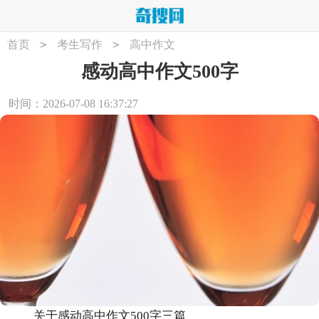
>
>
首页
考生写作
高中作文
感动高中作文500字
时间：2026-07-08 16:37:27
关于感动高中作文500字三篇