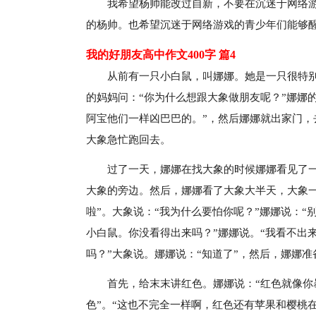
我希望杨帅能改过自新，不要在沉迷于网络
的杨帅。也希望沉迷于网络游戏的青少年们能够
我的好朋友高中作文400字 篇4
从前有一只小白鼠，叫娜娜。她是一只很特
的妈妈问：“你为什么想跟大象做朋友呢？”娜娜
阿宝他们一样凶巴巴的。”，然后娜娜就出家门
大象急忙跑回去。
过了一天，娜娜在找大象的时候娜娜看见了
大象的旁边。然后，娜娜看了大象大半天，大象
啦”。大象说：“我为什么要怕你呢？”娜娜说：“
小白鼠。你没看得出来吗？”娜娜说。“我看不出
吗？”大象说。娜娜说：“知道了”，然后，娜娜
首先，给末末讲红色。娜娜说：“红色就像你
色”。“这也不完全一样啊，红色还有苹果和樱桃