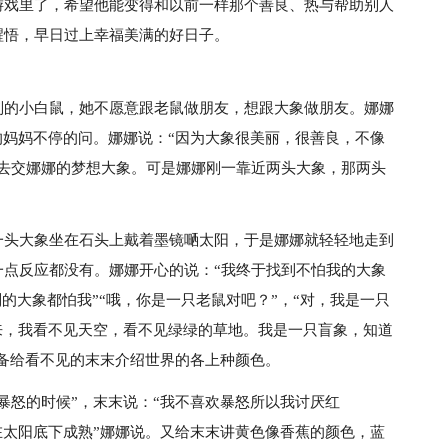
游戏里了，希望他能变得和以前一样那个善良、热与帮助别人
醒悟，早日过上幸福美满的好日子。
别的小白鼠，她不愿意跟老鼠做朋友，想跟大象做朋友。娜娜
的妈妈不停的问。娜娜说：“因为大象很美丽，很善良，不像
，去交娜娜的梦想大象。可是娜娜刚一靠近两头大象，那两头
一头大象坐在石头上戴着墨镜嗮太阳，于是娜娜就轻轻地走到
一点反应都没有。娜娜开心的说：“我终于找到不怕我的大象
别的大象都怕我”“哦，你是一只老鼠对吧？”，“对，我是一只
来，我看不见天空，看不见绿绿的草地。我是一只盲象，知道
准备给看不见的末末介绍世界的各上种颜色。
暴怒的时候”，末末说：“我不喜欢暴怒所以我讨厌红
在太阳底下成熟”娜娜说。又给末末讲黄色像香蕉的颜色，蓝