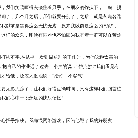
手，我们笑嘻嘻得去接住着只手，在朋友的搀扶下，一瘸一拐
时间了，几个月之后，我们就要分别了，之后，就是各走各路
我以前是笑得这么无忧无虑，原来我以前是这么的 “呆”，
是这样的欢乐，即使有困难也不怕因为我有着一群可以在苦难
打抱不平;在从书上看到周总理的工作时，为他这种崇高的
，把自己的作业递了过去，小声的说：“快点抄!”我们看见有
才给他，还装大度地说：“给你，不客气!”……
就要无影无踪了，让我们珍惜点滴时间，只有这样我们回首往
我们心中一段永远的快乐记忆!
身心招手摧残。我痛恨网络游戏，因为他毁了我的好朋友——