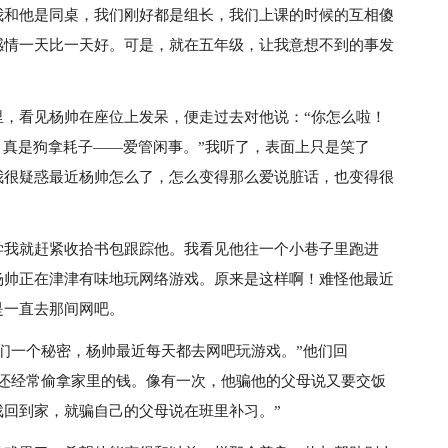
我和他是同桌，我们刚好都是组长，我们上课的时候的互相傻
感情一天比一天好。可是，就在五年级，让我意想不到的事发
里，看见杨帅在座位上发呆，便走过去对他说：“你怎么啦！
！真是狗拿耗子——爱管闲事。”我听了，表面上只是笑了
我很疑惑最近杨帅怎么了，怎么变得那么爱说脏话，也变得很
学我就赶紧收拾书包跟踪他。我看见他往一个小巷子里跑进
杨帅正在津津有味地玩网络游戏。原来是这样啊！难怪他最近
是一直去那间网吧。
们一个秘密，杨帅最近每天都去网吧玩游戏。”他们回
戏还经常偷拿家里的钱。像有一次，他骗他的父母说又要交饭
回到家，就骗自己的父母说在班里补习。”