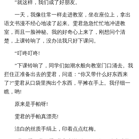
”就这样，我们成了好朋友。
一天，我像往常一样走进教室，坐在座位上，拿出
语文书漫不经心地读了起来。雯君急急忙忙地冲进教
室，而且一脸神秘。我的好奇心上来了，刚想问个清
楚，上课铃响了，没办法我只好下课问。
“叮咚叮咚!
”下课铃响了，同学们如潮水般向教室门口涌去。我
拦住正准备出去的雯君，问道：“你又带什么好东西来
了?”雯君从口袋里掏出个东西，平摊在手上。我仔细一
瞧，哟!
原来是手帕呀!
雯君的手帕真漂亮!
洁白的丝质手绢上，印着点点红梅。