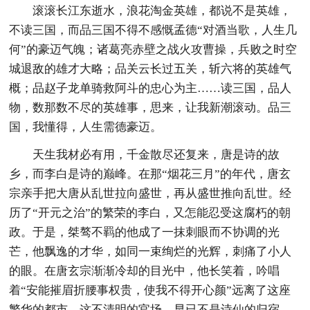
滚滚长江东逝水，浪花淘金英雄，都说不是英雄，
不读三国，而品三国不得不感慨孟德“对酒当歌，人生几
何”的豪迈气魄；诸葛亮赤壁之战火攻曹操，兵败之时空
城退敌的雄才大略；品关云长过五关，斩六将的英雄气
概；品赵子龙单骑救阿斗的忠心为主……读三国，品人
物，数那数不尽的英雄事，思来，让我新潮滚动。品三
国，我懂得，人生需德豪迈。
天生我材必有用，千金散尽还复来，唐是诗的故
乡，而李白是诗的巅峰。在那“烟花三月”的年代，唐玄
宗亲手把大唐从乱世拉向盛世，再从盛世推向乱世。经
历了“开元之治”的繁荣的李白，又怎能忍受这腐朽的朝
政。于是，桀骜不羁的他成了一抹刺眼而不协调的光
芒，他飘逸的才华，如同一束绚烂的光辉，刺痛了小人
的眼。在唐玄宗渐渐冷却的目光中，他长笑着，吟唱
着“安能摧眉折腰事权贵，使我不得开心颜”远离了这座
繁华的都市。这不清明的官场，早已不是诗仙的归宿，