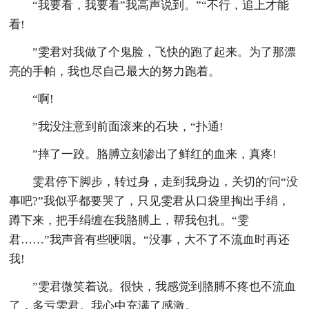
“我要看，我要看”我高声说到。”“不行，追上才能
看!
”雯君对我做了个鬼脸，飞快的跑了起来。为了那漂
亮的手帕，我也尽自己最大的努力跑着。
“啊!
”我没注意到前面滚来的石块，“扑通!
”摔了一跤。胳膊立刻渗出了鲜红的血来，真疼!
雯君停下脚步，转过身，走到我身边，关切的'问“没
事吧?”我似乎都要哭了，只见雯君从口袋里掏出手绢，
蹲下来，把手绢缠在我胳膊上，帮我包扎。“雯
君……”我声音有些哽咽。“没事，大不了不流血时再还
我!
”雯君微笑着说。很快，我感觉到胳膊不疼也不流血
了，多亏雯君。我心中充满了感激。