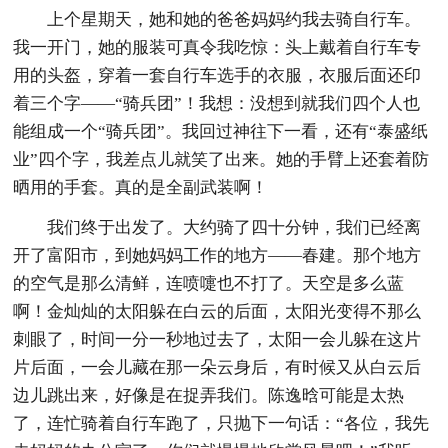
上个星期天，她和她的爸爸妈妈约我去骑自行车。
我一开门，她的服装可真令我吃惊：头上戴着自行车专
用的头盔，穿着一套自行车选手的衣服，衣服后面还印
着三个字——“骑兵团”！我想：没想到就我们四个人也
能组成一个“骑兵团”。我回过神往下一看，还有“泰盛纸
业”四个字，我差点儿就笑了出来。她的手臂上还套着防
晒用的手套。真的是全副武装啊！
我们终于出发了。大约骑了四十分钟，我们已经离
开了富阳市，到她妈妈工作的地方——春建。那个地方
的空气是那么清鲜，连喷嚏也不打了。天空是多么蓝
啊！金灿灿的太阳躲在白云的后面，太阳光变得不那么
刺眼了，时间一分一秒地过去了，太阳一会儿躲在这片
片后面，一会儿藏在那一朵云身后，有时候又从白云后
边儿跳出来，好像是在捉弄我们。陈逸晗可能是太热
了，连忙骑着自行车跑了，只抛下一句话：“各位，我先