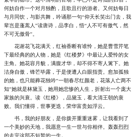
何妨自作一个对月独酌，且歌且行的游者。又何妨每日
与月同饮，与影共舞，吟诵那一句“仰天长笑出门去，我
辈岂是蓬蒿人”读唐诗，品李白，悟“人不可有傲气，然
不可无傲骨”。
花谢花飞花满天，红袖香断有谁怜，她是曹雪芹笔
下最经典的的人物，她是《红楼梦》中最让人爱怜的女
主角。她花容月貌，满腹才华，却不得不寄人篱下。她
洁身自傲，锋芒毕露，于是便遭人白眼指责。愈加孤独
的她，也只能葬花独吟“一朝春尽红颜老，花落人亡两不
知”她就是林黛玉，她用她悲惨的人生，折射出一个庞大
家族的兴衰。读《红楼》，品黛玉，看大清王朝的衰
败。我们懂得，世事更迭，荣华富贵如浮云。
书，我的好朋友，是你拨开重重迷雾，让我看到了
一个美妙的天地，我愿意一生一世与你相伴。轰轰烈烈
的走完这部不短暂的一生。