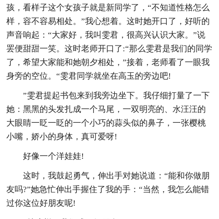
孩，看样子这个女孩子就是新同学了，“不知道性格怎么
样，容不容易相处。”我心想着。这时她开口了，好听的
声音响起：“大家好，我叫雯君，很高兴认识大家。”说
罢便甜甜一笑。这时老师开口了:“那么雯君是我们的同学
了，希望大家能和她朝夕相处，”接着，老师看了一眼我
身旁的空位。“雯君同学就坐在高玉的旁边吧!
”雯君提起书包来到我旁边坐下。我仔细打量了一下
她：黑黑的头发扎成一个马尾，一双明亮的、水汪汪的
大眼睛一眨一眨的一个小巧的蒜头似的鼻子，一张樱桃
小嘴，娇小的身体，真可爱呀!
好像一个洋娃娃!
这时，我鼓起勇气，伸出手对她说道：“能和你做朋
友吗?”她急忙伸出手握住了我的手：“当然，我怎么能错
过你这位好朋友呢!