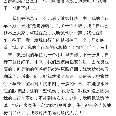
去妈妈的办公室了，你们就慢慢地欣赏风景吧！”我听
了，也追了过去。
我们去休息了一会儿后，继续赶路。由于我的自行
车不好，只能“走走骑骑”。到了一个上坡，我怕自己会
赶不上大家，就猛踩踏，只听见“啪”一声，我忙踩刹
车，往下一看，发现自行车的踏板掉了一个，只好叫
道：“叔叔，我的自行车的踏板掉了！”他们听了，马上
回来，就把我的车拉到一个小店里去修，不一会儿，自
行车就修好了。本来，我们应该向临安前进，去吃臭豆
腐的，但是她的爸爸妈妈都往原路返回，陈逸晗都被弄
糊涂了。后来一问，她就放慢了车速，到后来，她索性
停下车来，望着对面的果园，一脸的生气，在她那水汪
汪的眼睛里，还有一些忧伤，不用说，我也知道是因为
我的自行车不好，不能到临安去。这时，我听见陈逸晗
说：“反正这次我一定要吃到臭豆腐，我们都辛辛苦苦地
骑到半路了，我最讨厌半途而废的人了！”