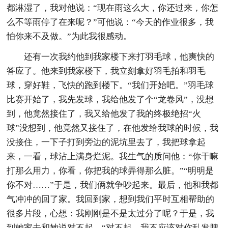
都淋湿了，我对他说：“现在雨这么大，你还过来，你怎
么不等雨停了在来呢？”可他说：“今天的作业很多，我
怕你来不及做。”为此我很感动。
还有一次我约他到我家楼下来打羽毛球，他爽快的
答应了。他来到我家楼下，我立刻拿好羽毛拍和羽毛
球，穿好鞋，飞快的跑到楼下。“我们开始吧。”羽毛球
比赛开始了，我先发球，我给他发了个“龙卷风”，没想
到，他竟然接住了，我又给他发了我的终极绝招“火
球”没想到，他竟然又接住了，在他发给我球的时候，我
没接住，一下子打到旁边的泥坑里去了，我把球拿起
来，一看，球沾上满身烂泥。我生气的质问他：“你干嘛
打那么用力，你看，你把我的球弄得那么脏。”“明明是
你不对……”于是，我们俩就争吵起来。最后，他和我都
气冲冲的回了家。我回到家，想到我们平时互相帮助的
很多片段，心想：我刚刚是不是太过分了呢？于是，我
到她家去和她说对不起。“对不起，我不应该对你乱发脾