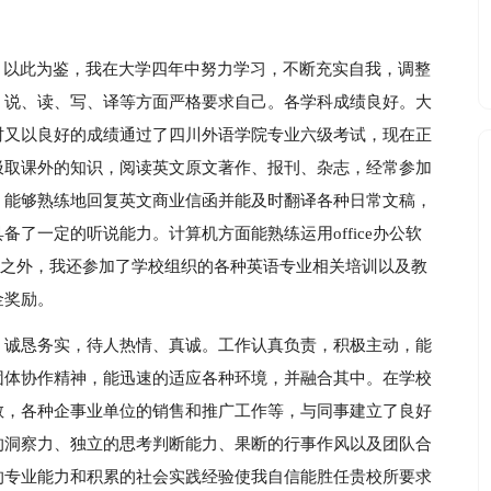
。以此为鉴，我在大学四年中努力学习，不断充实自我，调整
、说、读、写、译等方面严格要求自己。各学科成绩良好。大
时又以良好的成绩通过了四川外语学院专业六级考试，现在正
汲取课外的知识，阅读英文原文著作、报刊、杂志，经常参加
。能够熟练地回复英文商业信函并能及时翻译各种日常文稿，
了一定的听说能力。计算机方面能熟练运用office办公软
除此之外，我还参加了学校组织的各种英语专业相关培训以及教
金奖励。
、诚恳务实，待人热情、真诚。工作认真负责，积极主动，能
团体协作精神，能迅速的适应各种环境，并融合其中。在学校
教，各种企事业单位的销售和推广工作等，与同事建立了良好
的洞察力、独立的思考判断能力、果断的行事作风以及团队合
的专业能力和积累的社会实践经验使我自信能胜任贵校所要求