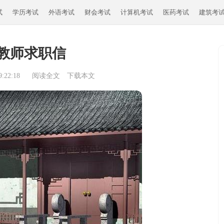
试
学历考试
外语考试
财会考试
计算机考试
医药考试
建筑考
教师求职信
:22:18
阅读全文
下载本文