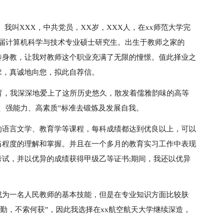
我叫XXX，中共党员，XX岁，XXX人，在xx师范大学完
xx届计算机科学与技术专业硕士研究生。出生于教师之家的
传身教，让我对教师这个职业充满了无限的憧憬。值此择业之
求，真诚地向您，拟此自荐信。
育，我深深地爱上了这所历史悠久，散发着儒雅韵味的高等
、强能力、高素质”标准去锻炼及发展自我。
的语言文学、教育学等课程，每科成绩都达到优良以上，可以
当程度的理解和掌握。并且在一个多月的教育实习工作中表现
试，并以优异的成绩获得甲级乙等证书;期间，我还以优异
成为一名人民教师的基本技能，但是在专业知识方面比较肤
在勤，不索何获”，因此我选择在xx航空航天大学继续深造，