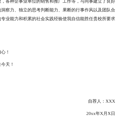
教，各种企事业单位的销售和推广工作等，与同事建立了良好
的洞察力、独立的思考判断能力、果断的行事作风以及团队合
的专业能力和积累的社会实践经验使我自信能胜任贵校所要求
雄心！
胜今天！
自荐人：XXX
20xx年X月X日