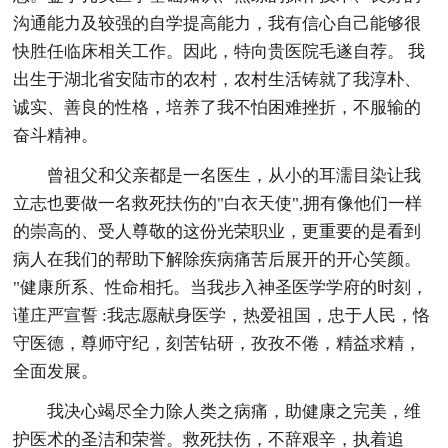
沟通能力及较强的自学提高能力，我有信心自己能够很
快胜任临床相关工作。因此，特向贵医院毛遂自荐。 我
出生于湖北省安陆市的农村，农村生活铸就了我淳朴、
诚实、善良的性格，培养了我不怕困难挫折，不服输的
奋斗精神。
曾祖父和父亲都是一名医生，从小的耳濡目染让我
立志也要做一名救死扶伤的"白衣天使",拥有像他们一样
的崇高的、受人尊敬的这份光荣职业，更重要的是看到
病人在我们的帮助下解除疾病痛苦后展开的开心笑颜。
"健康所系、性命相托。当我步入神圣医学学府的时刻，
谨庄严宣誓 :我志愿献身医学，热爱祖国，忠于人民，恪
守医德，尊师守纪，刻苦钻研，孜孜不倦，精益求精，
全面发展。
我决心竭尽全力除人类之病痛，助健康之完美，维
护医术的圣洁和荣誉。救死扶伤，不辞艰辛，执着追