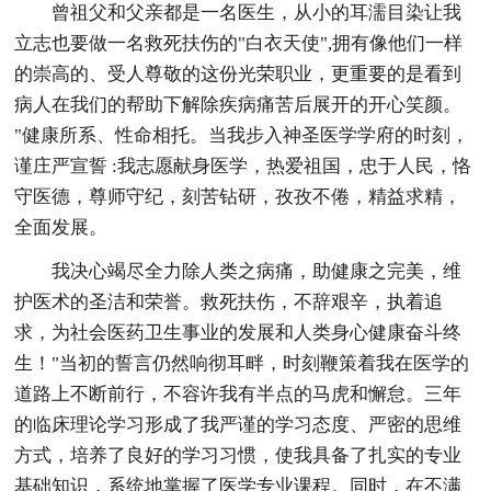
曾祖父和父亲都是一名医生，从小的耳濡目染让我
立志也要做一名救死扶伤的"白衣天使",拥有像他们一样
的崇高的、受人尊敬的这份光荣职业，更重要的是看到
病人在我们的帮助下解除疾病痛苦后展开的开心笑颜。
"健康所系、性命相托。当我步入神圣医学学府的时刻，
谨庄严宣誓 :我志愿献身医学，热爱祖国，忠于人民，恪
守医德，尊师守纪，刻苦钻研，孜孜不倦，精益求精，
全面发展。
我决心竭尽全力除人类之病痛，助健康之完美，维
护医术的圣洁和荣誉。救死扶伤，不辞艰辛，执着追
求，为社会医药卫生事业的发展和人类身心健康奋斗终
生！"当初的誓言仍然响彻耳畔，时刻鞭策着我在医学的
道路上不断前行，不容许我有半点的马虎和懈怠。三年
的临床理论学习形成了我严谨的学习态度、严密的思维
方式，培养了良好的学习习惯，使我具备了扎实的专业
基础知识，系统地掌握了医学专业课程。同时，在不满