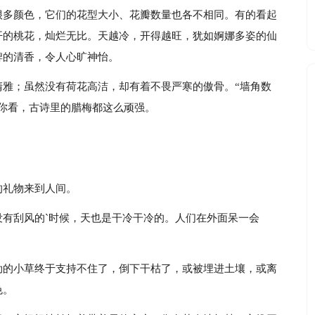
很多颜色，它们的花型大小、花瓣数量也各不相同。有的看起
开的桃花，灿烂无比。天越冷，开得越旺，犹如婀娜多姿的仙
脾的清香，令人心旷神怡。
清雅；虽然没有荷花高洁，却有着不畏严寒的傲骨。“墙角数
你看，古诗里的腊梅都这么顽强。
的礼物来到人间。
有刮风的`时候，天也是干冷干冷的。人们在外面呆一会
勃的小草终于支持不住了，倒下干枯了，或被埋进土壤，或离
色。