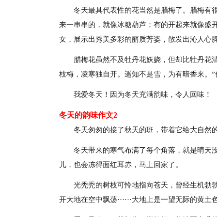
冬天最具代表性的花当然是腊梅了。腊梅有
来一串串的，就像冰糖葫芦；有的开起来就像盛
女，展示出秀美多彩的丽质芳姿，散发出沁人心
腊梅花虽然不及牡丹花妖娆，但却比牡丹花
枝梅，凌寒独自开。遥知不是雪，为有暗香来。”
我爱冬天！因为冬天充满韵味，令人回味！
冬天的韵味作文2
冬天匆匆的接了秋天的班，带着它给大自然
冬天带来的寒气布满了每个角落，就是晴天没
儿，也会冻得面红耳赤，马上回家了。
光秃秃的树枝可怜地指向苍天，曾经生机勃
开大地在空中飘荡······大地上是一望无际的黄土