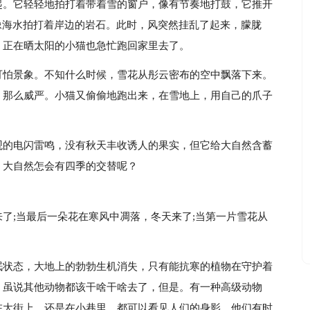
起。它轻轻地拍打着带着雪的窗户，像有节奏地打鼓，它推开
像海水拍打着岸边的岩石。此时，风突然挂乱了起来，朦胧
，正在晒太阳的小猫也急忙跑回家里去了。
可怕景象。不知什么时候，雪花从彤云密布的空中飘落下来。
，那么威严。小猫又偷偷地跑出来，在雪地上，用自己的爪子
观的电闪雷鸣，没有秋天丰收诱人的果实，但它给大自然含蓄
，大自然怎会有四季的交替呢？
了;当最后一朵花在寒风中凋落，冬天来了;当第一片雪花从
眠状态，大地上的勃勃生机消失，只有能抗寒的植物在守护着
。虽说其他动物都该干啥干啥去了，但是。有一种高级动物
在大街上，还是在小巷里，都可以看见人们的身影。他们有时