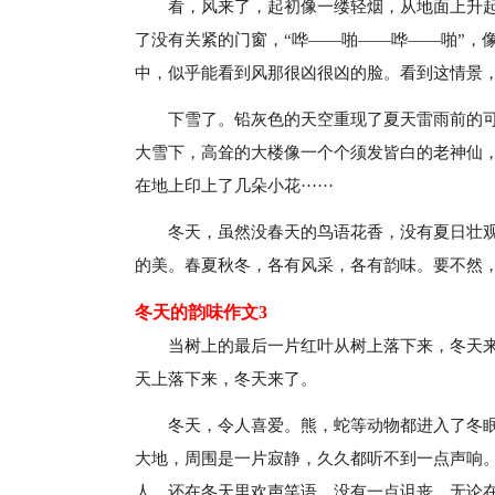
看，风来了，起初像一缕轻烟，从地面上升
了没有关紧的门窗，“哗——啪——哗——啪”，
中，似乎能看到风那很凶很凶的脸。看到这情景
下雪了。铅灰色的天空重现了夏天雷雨前的
大雪下，高耸的大楼像一个个须发皆白的老神仙
在地上印上了几朵小花······
冬天，虽然没春天的鸟语花香，没有夏日壮
的美。春夏秋冬，各有风采，各有韵味。要不然
冬天的韵味作文3
当树上的最后一片红叶从树上落下来，冬天来
天上落下来，冬天来了。
冬天，令人喜爱。熊，蛇等动物都进入了冬
大地，周围是一片寂静，久久都听不到一点声响
人，还在冬天里欢声笑语，没有一点诅丧。无论