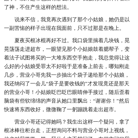
了神，不住产生这样的想法。
说来不信，我竟再次遇到了那个小姑娘，她仍是以
一副苦恼的样子出现在我面前，只不过那是在晚上。
夏夜买根冰棍再好不过。我口袋里揣着几块钱，晃
晃荡荡走进超市，一眼望见那个小姑娘鼓着腮帮子，变
着法子试图将买的一大堆东西空手抱走，我总觉得让这
么好的小姑娘受罪太不好啦于是准备上前去，哪知刚走
几步，营业小哥先我一步抽出个袋子递给那个小姑娘，
我还纳闷了一会儿“袋子是要收钱的”才发现竟还是那天
的营业小哥！小姑娘眨巴眨巴眼睛伸手接过，随后歪着
脑袋有些软绵绵的声音从她口里飘出：“谢谢你！”然后
快速将东西收好，微微鞠了一躬蹦跳着走出超市。
营业小哥还记得她吗？我生出这样一个疑问，拿了
根冰棒往柜台走，正想询问不料与营业小哥对上视线，