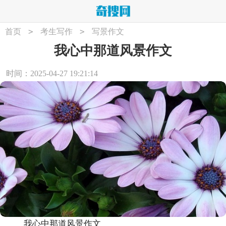
>
>
首页
考生写作
写景作文
我心中那道风景作文
时间：2025-04-27 19:21:14
我心中那道风景作文