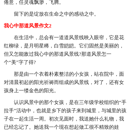
倦意，任灵魂飘渺，飞腾。
留下的是绽放在生命之中的感动之中。
我心中那道风景作文2
在生活中，总会有一道道风景线映入眼帘，它是花
红柳绿，是月明星稀，白雪皑皑。它们固然是美丽的，
但又怎能敌过我心中的那道风景线?那道风景怎一
个“美”字了得?
那是由一个衣着朴素整洁的小女孩，站在院中，面
对清晨初起的阳光祈祷而组成的风景线，对了，还有女
孩身上一缕金色的阳光。
认识风景中的那个女孩，是在三年级学校组织的“手
拉手”活动中，也就是乡下的孩子来到城里，与城里的孩
子在一起生活一周。初次见面时，我送她什么礼物，我
已经忘记了。她送我一个现在想起做工很不精致的娃