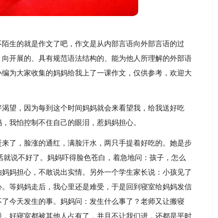
不陌生的就是作文了吧，作文是从内部言语向外部言语的过
，向开展的、具有规范语法结构的、能为他人所理解的外部语
小编为大家收集的妈妈给我上了一课作文，仅供参考，欢迎大
好渴望，因为每到这个时间妈妈就会来看望我，给我送好吃
妈，我怕控制不住自己的眼泪，惹妈妈担心。
赶来了，脸涨的通红，满脸汗水，两只手提着好吃的。她是步
话就说不好了。妈妈吓得脸色苍白，着急地问：孩子，怎么
怕妈妈担心，不敢说出实情。另外一个学生家长说：小孩见了
心。等妈妈走后，我心里还是难受，于是回到寝室给妈妈发信
不了今天发生的事。妈妈问：发生什么事了？老师又让搬寝
楼，好寝室都被其他人占有了，并且不让我们进，还都是平时