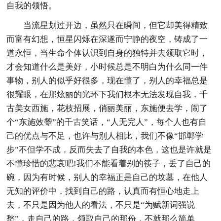
自我的领悟。
当流星划过开边，虽然只在瞬间，但它却美得精致
而富有幻想，恒星闪烁在深遂而宁静的夜空，铸成了一
道永恒，当生命个体认识到自身的独特并去领取它时，
才会知道什么是美好，小时候总是不明白为什么同一件
事物，别人的似乎好很多，现在懂了，别人的幸福总是
很耀眼，在那炫丽的光环下我们根本无法发现自我，千
古美女西施，花枝招展，俏丽美丽，东施便去学，闹了
个“东施效颦”的千古笑话，“人无完人”，每个人也有自
己的优点与不足，也许与别人相比，我们不像“邯郸学
步”不但学不成，反而失去了自我的本色，这也是许就是
不懂珍惜的悲哀吧!我们不能看着别的筷子，丢了自己的
碗，因为有时候，别人的幸福正是自己的坟墓，在他人
无知的评价中，找到自己的路，认真而有恒心地走上
去，不只是因为他人的看法，不只是“为赋新词强说
愁”，走自己的路，领取自己的那份，不就那么简单