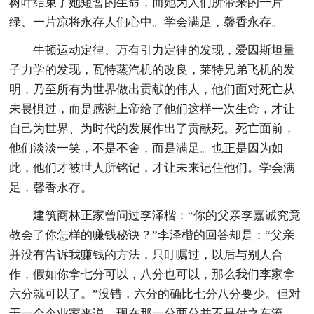
树叶结束了她短暂的生命，而她为人们所带来的一片
绿、一片凉将永存人们心中。学会满足，馨香永存。
牛顿运动定律、万有引力定律的发现，爱因斯坦量
子力学的发现，瓦特蒸汽机的改良，莱特兄弟飞机的发
明，乃至所有为世界做出贡献的伟人，他们面对死亡从
未畏惧过，而是感谢上帝给了他们这样一次生命，才让
自己为世界、为时代的发展作出了贡献死。死亡面前，
他们淡淡一笑，不是不舍，而是满足。也正是因为如
此，他们才被世人所铭记，才让未来记住他们。学会满
足，馨香永存。
建筑商林正家曾问过李泽楷：“你的父亲李嘉诚究竟
教会了你怎样的赚钱秘诀？”李泽楷的回答却是：“父亲
并没有告诉我赚钱的方法，只叮嘱过，以后与别人合
作，假如你拿七分可以，八分也可以，那么我们李家拿
六分就可以了。”没错，六分的确比七分八分要少。但对
于一个企业家来说，现在那一分两分并不是付之东流，