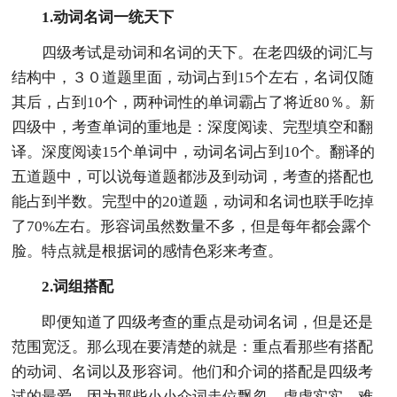
1.动词名词一统天下
四级考试是动词和名词的天下。在老四级的词汇与
结构中，３０道题里面，动词占到15个左右，名词仅随
其后，占到10个，两种词性的单词霸占了将近80％。新
四级中，考查单词的重地是：深度阅读、完型填空和翻
译。深度阅读15个单词中，动词名词占到10个。翻译的
五道题中，可以说每道题都涉及到动词，考查的搭配也
能占到半数。完型中的20道题，动词和名词也联手吃掉
了70%左右。形容词虽然数量不多，但是每年都会露个
脸。特点就是根据词的感情色彩来考查。
2.词组搭配
即便知道了四级考查的重点是动词名词，但是还是
范围宽泛。那么现在要清楚的就是：重点看那些有搭配
的动词、名词以及形容词。他们和介词的搭配是四级考
试的最爱。因为那些小小介词走位飘忽，虚虚实实，难