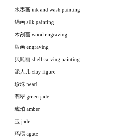
水墨画 ink and wash painting
绢画 silk painting
木刻画 wood engraving
版画 engraving
贝雕画 shell carving painting
泥人儿 clay figure
珍珠 pearl
翡翠 green jade
琥珀 amber
玉 jade
玛瑙 agate