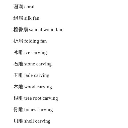
珊瑚 coral
绢扇 silk fan
檀香扇 sandal wood fan
折扇 folding fan
冰雕 ice carving
石雕 stone carving
玉雕 jade carving
木雕 wood carving
根雕 tree root carving
骨雕 bones carving
贝雕 shell carving