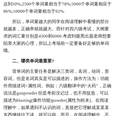
达到50%;2500个单词量相当于78%;5000个单词量相应于
86%;10000个单词量相当于92%.
所以，单词量越大的同学在阅读理解中看懂的部分
就越多，正确率就就越大。而针对四六级考试，大纲要
求的词汇量分别是4500和6000.考虑到腹黑出题老师想要
陷害大家的心理，所以上考场前一定要备好足够的单词
哦。
二、哪类单词最重要?
背单词的主要任务是解决三类词，名词，动词，形
容词。但是名词其实是可以描述的，操作方法为：功能
作用描述词+属性词。例如：六级翻译中的“火药”，正确
说法是gunpowder.但是考前没记过，也不用捉急，可以
描述为blasting(爆炸功能)powder(属性为粉末)。在阅读
理解中，如果遇到不认识的词，直接把它理解成某某某
东西继续往下读，就可以啦。而且，在阅读理解中，不