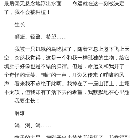
最后毫无悬念地浮出水面——命运就在这一刻被决定
了，我不会被种植！
生长
颠簸、轻盈、希望……
我被一只饥饿的鸟吃掉了，随着它忽上忽下飞上天
空，突然我觉得，这是一个和我一样孤独的生物，给它
填肚子好像也是不错的归宿。但是，命运又和我开了一
个奇怪的玩笑。“啪”的一声，耳边又传来了呼啸的风
声，看来我不该绝于此啊。我掉在了一座山顶上，土壤
不太软，但我却有了活下去的希望，我默默地在心里想
——我要生长！
磨难
渴、渴、渴……
数天的大旱，把刚开出小苗的我渴坏了，我觉得到