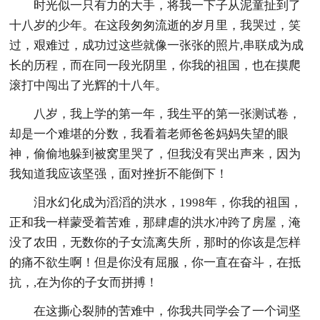
时光似一只有力的大手，将我一下子从泥童扯到了
十八岁的少年。在这段匆匆流逝的岁月里，我哭过，笑
过，艰难过，成功过这些就像一张张的照片,串联成为成
长的历程，而在同一段光阴里，你我的祖国，也在摸爬
滚打中闯出了光辉的十八年。
八岁，我上学的第一年，我生平的第一张测试卷，
却是一个难堪的分数，我看着老师爸爸妈妈失望的眼
神，偷偷地躲到被窝里哭了，但我没有哭出声来，因为
我知道我应该坚强，面对挫折不能倒下！
泪水幻化成为滔滔的洪水，1998年，你我的祖国，
正和我一样蒙受着苦难，那肆虐的洪水冲跨了房屋，淹
没了农田，无数你的子女流离失所，那时的你该是怎样
的痛不欲生啊！但是你没有屈服，你一直在奋斗，在抵
抗，,在为你的子女而拼搏！
在这撕心裂肺的苦难中，你我共同学会了一个词坚