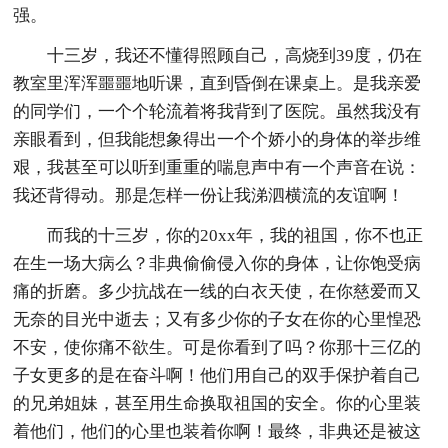
强。
十三岁，我还不懂得照顾自己，高烧到39度，仍在
教室里浑浑噩噩地听课，直到昏倒在课桌上。是我亲爱
的同学们，一个个轮流着将我背到了医院。虽然我没有
亲眼看到，但我能想象得出一个个娇小的身体的举步维
艰，我甚至可以听到重重的喘息声中有一个声音在说：
我还背得动。那是怎样一份让我涕泗横流的友谊啊！
而我的十三岁，你的20xx年，我的祖国，你不也正
在生一场大病么？非典偷偷侵入你的身体，让你饱受病
痛的折磨。多少抗战在一线的白衣天使，在你慈爱而又
无奈的目光中逝去；又有多少你的子女在你的心里惶恐
不安，使你痛不欲生。可是你看到了吗？你那十三亿的
子女更多的是在奋斗啊！他们用自己的双手保护着自己
的兄弟姐妹，甚至用生命换取祖国的安全。你的心里装
着他们，他们的心里也装着你啊！最终，非典还是被这