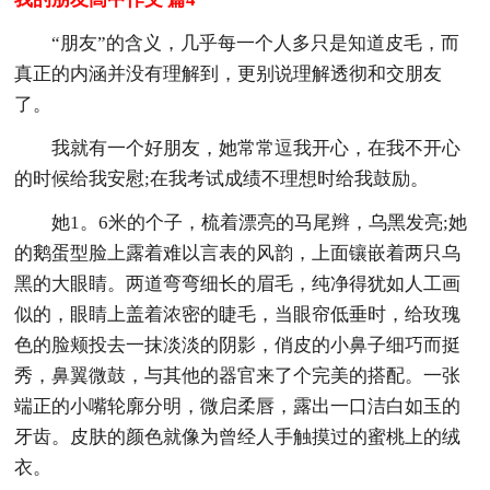
“朋友”的含义，几乎每一个人多只是知道皮毛，而
真正的内涵并没有理解到，更别说理解透彻和交朋友
了。
我就有一个好朋友，她常常逗我开心，在我不开心
的时候给我安慰;在我考试成绩不理想时给我鼓励。
她1。6米的个子，梳着漂亮的马尾辫，乌黑发亮;她
的鹅蛋型脸上露着难以言表的风韵，上面镶嵌着两只乌
黑的大眼睛。两道弯弯细长的眉毛，纯净得犹如人工画
似的，眼睛上盖着浓密的睫毛，当眼帘低垂时，给玫瑰
色的脸颊投去一抹淡淡的阴影，俏皮的小鼻子细巧而挺
秀，鼻翼微鼓，与其他的器官来了个完美的搭配。一张
端正的小嘴轮廓分明，微启柔唇，露出一口洁白如玉的
牙齿。皮肤的颜色就像为曾经人手触摸过的蜜桃上的绒
衣。