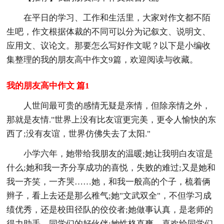
在平日的学习、工作和生活里，大家对作文都不陌
生吧，作文根据体裁的不同可以分为记叙文、说明文、
应用文、议论文。那要怎么写好作文呢？以下是小编收
集整理的我的朋友高中作文9篇，欢迎阅读与收藏。
我的朋友高中作文 篇1
人世间最可贵的感情无疑是亲情，但除亲情之外，
那就是友情."世界上没有比友谊更完美，更令人愉快的东
西了;没有友谊，世界仿佛失去了太阳."
小学六年，她带给我朋友的温暖;她让我明白友谊是
什么;她和我一齐分享成功的喜悦，失败的难过;又是她和
我一齐笑，一齐哭……她，和我一般高的个子，梳着俩
辫子，看上去还是那么稚气;她"文武双全"，不但学习成
绩优秀，还是校田径队的佼佼者;她做事认真，是老师的
得力助手，同学们的好伙伴;她性格直爽，喜欢给同学们