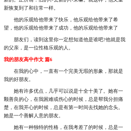
新恢复到了和往常一样。
他的乐观给他带来了快乐，他乐观给他带来了希
望，他的乐观给他带来了成功，他的乐观给他带来了
朋友们，读到这里你一定想知道他是谁吧?他就是我
的父亲，是一位性格乐观的人。
我的朋友高中作文 篇6
在我的心中，一直有一个完美无瑕的形象，那就是
我的好朋友。
她有许多优点，几乎可以说是十全十美了。她有一
颗善良的心，在我困难或伤心的时候，总是帮我分担痛
楚，在我开心的时候，总是有第一时间去找她的念头。
她是一个善解人意的朋友。
她有一种独特的性格，在我考差了的时候，总是一