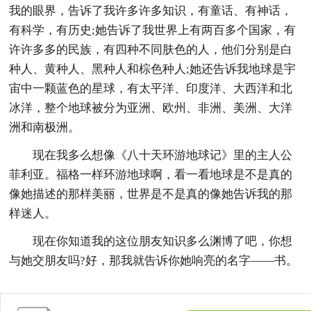
我的眼界，告诉了我许多许多知识，有童话、有神话，
有科学，有历史;她告诉了我世界上有两百多个国家，有
许许多多的民族，有四种不同肤色的人，他们分别是白
种人、黄种人、黑种人和棕色种人;她还告诉我地球是宇
宙中一颗蓝色的星球，有太平洋、印度洋、大西洋和北
冰洋，整个地球被分为亚洲、欧州、非洲、美洲、大洋
洲和南极洲。
现在我多么想像《八十天环游地球记》里的主人公
菲利亚。福格一样环游地球啊，看一看地球是不是真的
像她描述的那样美丽，世界是不是真的像她告诉我的那
样迷人。
现在你知道我的这位朋友知识多么渊博了吧，你想
与她交朋友吗?好，那我就告诉你她响亮的名字——书。