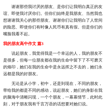
谢谢那些我讨厌的朋友、是你们让我明白真正的友
谊、即使我讨厌你们。但你们始终是我朋友、当然我也
想谢谢我关心的那些朋友、谢谢你们让我明白了人世间
的险恶、即使你们有时像人民币有真有假。但是你们的
嘴脸我看不起。
我的朋友高中作文 篇3
说起朋友，我觉得我是一个幸运的人，我的朋友不
是很多，但每一位朋友都在我的生命中留下了不可磨灭
的烙印，她们在我的生命中是永远挥之不去的，她们永
远都是我的好朋友。
无论是从小学，初中，还是到现在，不同的朋友，
带给我的都是不同的感动，说起朋友，她们的身影在我
的脑海中清晰闪现，一个个朋友，一幕幕情节，此时此
刻，对于朋友我有千言万语的话想要对她们说。