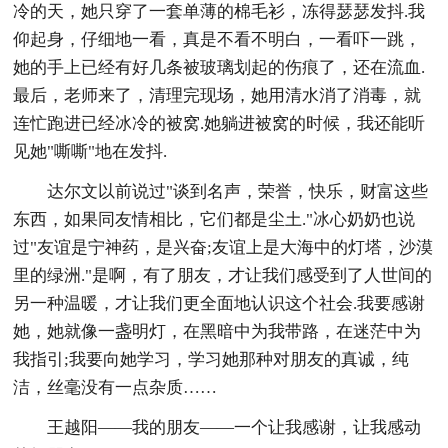
冷的天，她只穿了一套单薄的棉毛衫，冻得瑟瑟发抖.我
仰起身，仔细地一看，真是不看不明白，一看吓一跳，
她的手上已经有好几条被玻璃划起的伤痕了，还在流血.
最后，老师来了，清理完现场，她用清水消了消毒，就
连忙跑进已经冰冷的被窝.她躺进被窝的时候，我还能听
见她"嘶嘶"地在发抖.
达尔文以前说过"谈到名声，荣誉，快乐，财富这些
东西，如果同友情相比，它们都是尘土."冰心奶奶也说
过"友谊是宁神药，是兴奋;友谊上是大海中的灯塔，沙漠
里的绿洲."是啊，有了朋友，才让我们感受到了人世间的
另一种温暖，才让我们更全面地认识这个社会.我要感谢
她，她就像一盏明灯，在黑暗中为我带路，在迷茫中为
我指引;我要向她学习，学习她那种对朋友的真诚，纯
洁，丝毫没有一点杂质……
王越阳——我的朋友——一个让我感谢，让我感动