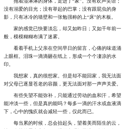
拖着湿淋淋的身体，走进了“家”。没有欢声笑语；
没有溺爱的目光；没有举起的巴掌；没有跟屁虫的身
影，只有冰冷的墙壁和一张勉强称的上“床”的木板。
家的感觉已快要淡忘，却又如昨日；又如千年前一
般，模模糊糊布满了迷雾。
看着手机上父亲在空间早日的留言，心痛的味道涌
上眼框。泪珠一滴滴砸在纸上，形成一个个凄凉的水
印。
我想家，真的很想家。但是却不能回家，我无法面
对父母已逐显苍老的容颜，更无法面对那一声声关爱。
有些失望不能弥补，只能通过劳动的血和汗，希望
能冲淡一些，但是真的能吗？每多一滴的汗水或血液滴
下，心中的愧疚就会减轻一些，仅此而已。
每当累的时候，总会抬起头，望着美而陌生的云，