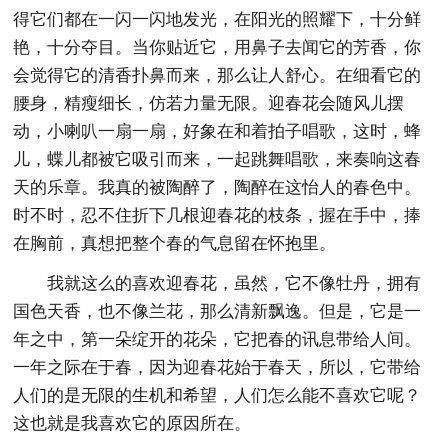
得它们都在一闪一闪地发光，在阳光的照耀下，十分鲜
艳，十分夺目。当你贴近它，用鼻子去闻它的芳香，你
会觉得它的清香扑鼻而来，那么让人舒心。在细看它的
腰身，精瘦细长，仿若力量无限。迎春花会随风儿摆
动，小喇叭一扇一扇，好象在和着拍子唱歌，这时，蜂
儿，蝶儿都被它吸引而来，一起跳舞唱歌，来奏响这春
天的乐章。我真的被陶醉了，陶醉在这怡人的春色中。
时不时，忍不住折下几根迎春花的枝条，握在手中，捧
在胸前，真想把整个春的气息留在怀抱里。
我就这么的喜欢迎春花，虽然，它不像牡丹，拥有
国色天香，也不像兰花，那么清新飘逸。但是，它是一
年之中，第一朵绽开的花朵，它把春的讯息带给人间。
一年之际在于春，因为迎春花始于春天，所以，它带给
人们的是无限的生机和希望，人们怎么能不喜欢它呢？
这也就是我喜欢它的原因所在。