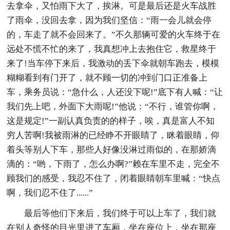
去拿伞，又怕雨下大了，挨淋。可是最后还是火车战胜
了雨伞，没回去拿，因为我们坚信：“雨一会儿就会停
的，车走了就不会回来了。”不久那辆可爱的火车终于在
远处不慌不忙的来了，我真想冲上去抱住它，救星终于
来了!当车停下来后，我激动的丢下伞就朝车跑去，模模
糊糊看到有门开了，就不顾一切的冲到门口正准备上
车，乘务员说：“急什么，人还没下呢!”底下有人喊：“让
我们先上吧，外面下大雨呢!”他说：“不行，谁管你啊，
这是规定!”一副认真负责的的样子，唉，真是富人不知
穷人苦啊!我被雨淋的已经睁不开眼睛了，眯着眼睛，仰
着头等别人下车，那些人好像没淋过雨似的，在那娇滴
滴的：“哟，下雨了，怎么办啊?”赖在车里不走，完全不
顾我们的感受，我忍不住了，闭着眼睛朝车里喊：“快点
啊，我们忍不住了......”
最后等他们下来后，我们终于可以上车了，我们就
在别人奇怪的目光里进了车厢，坐在座位上，坐在那座