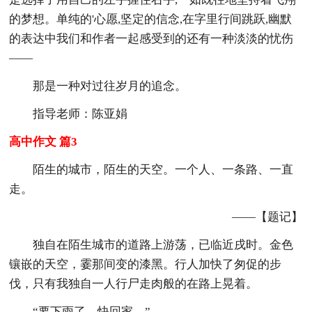
的梦想。单纯的'心愿,坚定的信念,在字里行间跳跃,幽默
的表达中我们和作者一起感受到的还有一种淡淡的忧伤
——
那是一种对过往岁月的追念。
指导老师：陈亚娟
高中作文 篇3
陌生的城市，陌生的天空。一个人、一条路、一直
走。
——【题记】
独自在陌生城市的道路上游荡，已临近戌时。金色
镶嵌的天空，霎那间变的漆黑。行人加快了匆促的步
伐，只有我独自一人行尸走肉般的在路上晃着。
“要下雨了，快回家。”