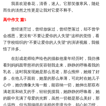
我喜欢迎春花，清香，迷人。它那笑傲寒风，随处
而生的淡然之性更是让我对它爱不释手。
高中作文 篇5
曾经迷茫过，曾经放纵过，曾经堕落过，却不曾学
会感恩，更没有“不要让爱你的人失望”这样的觉悟，看
了学校组织的“不要让爱你的人失望”的演讲视频，我顿
悟了许多。
在彭成老师绘声绘色的描叙他童年经历时，我仿佛
看到妈妈面带慈祥的笑容朝我走来，静静的呼唤着我的
乳名，这时我发现她是那么苍老，那么憔悴，她矮了好
多，在他儿子面前，她显的那么单薄，可此时在她儿子
心中，她仿佛像大海一般，能容纳一切，她伸出那双布
满老茧和砖叉的手，轻轻抚摸我，她静静的呼唤着，她
的眼中充满了母爱的光辉，虽然一切都是那么美好，那
么温煦，但当我徜徉在这样的意境当中，却心如刀绞，