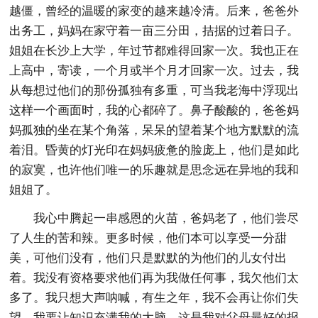
越僵，曾经的温暖的家变的越来越冷清。后来，爸爸外
出务工，妈妈在家守着一亩三分田，拮据的过着日子。
姐姐在长沙上大学，年过节都难得回家一次。我也正在
上高中，寄读，一个月或半个月才回家一次。过去，我
从每想过他们的那份孤独有多重，可当我老海中浮现出
这样一个画面时，我的心都碎了。鼻子酸酸的，爸爸妈
妈孤独的坐在某个角落，呆呆的望着某个地方默默的流
着泪。昏黄的灯光印在妈妈疲惫的脸庞上，他们是如此
的寂寞，也许他们唯一的乐趣就是思念远在异地的我和
姐姐了。
我心中腾起一串感恩的火苗，爸妈老了，他们尝尽
了人生的苦和辣。更多时候，他们本可以享受一分甜
美，可他们没有，他们只是默默的为他们的儿女付出
着。我没有资格要求他们再为我做任何事，我欠他们太
多了。我只想大声呐喊，有生之年，我不会再让你们失
望。我要让知识充满我的大脑，这是我对父母最好的报