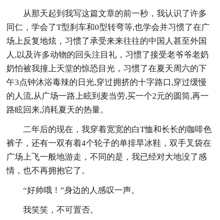
从那天起到我写这篇文章的前一秒，我认识了许多
同仁，学会了T型刹车和0型转弯等,也学会并习惯了在广
场上反复地炫，习惯了承受来来往往的中国人甚至外国
人,以及许多动物的回头注目礼，习惯了接受老爷爷老奶
奶怕被我撞上天堂的惊恐目光，习惯了在夏天周六的下
午3点钟沐浴毒辣的日光,穿过拥挤的十字路口,穿过缓慢
的人流,从广场一路上眩到麦当劳,买一个2元的圆筒,再一
路眩回来,消耗夏天的热量。
二年后的现在，我穿着宽宽的白T恤和长长的咖啡色
裤子，还有一双有着4个轮子的单排旱冰鞋，双手叉袋在
广场上飞一般地游走，不同的是，我已经对大地没了感
情，也不再拥抱它了。
“好帅哦！”身边的人感叹一声。
我笑笑，不可置否。