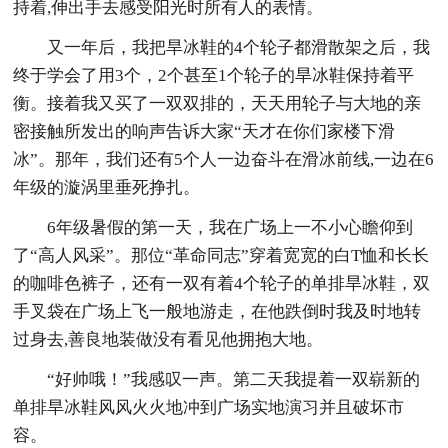
持着,伸出手去感受阳光时所有人的表情。
又一年后，我把旱冰鞋的4个轮子都滑散架之后，我
终于学会了用3个，2个甚至1个轮子的旱冰鞋保持着平
衡。接着我又买了一双双排的，天天用轮子与大地的亲
密接触所发出的响声告诉大家“天才在你们家楼下滑
冰”。那年，我们还有5个人一边奋斗在滑冰前线,一边在6
年级的漩涡里垂死挣扎。
6年级暑假的第一天，我在广场上一不小心瞻仰到
了“高人风采”。那位“革命同志”穿着宽宽的白T恤和长长
的咖啡色裤子，还有一双有着4个轮子的单排旱冰鞋，双
手叉袋在广场上飞一般地游走，在他跌倒时我及时地转
过身去,善良地装做没有看见他拥抱大地。
“好帅哦！”我感叹一声。第二天我提着一双崭新的
单排旱冰鞋风风火火地冲到广场实地演习并且破坏市
容。