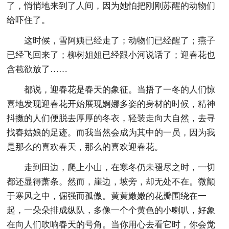
了，悄悄地来到了人间，因为她怕把刚刚苏醒的动物们
给吓住了。
这时候，雪阿姨已经走了；动物们已经醒了；燕子
已经飞回来了；柳树姐姐已经跟小河说话了；迎春花也
含苞欲放了……
都说，迎春花是春天的象征。当捂了一冬的人们惊
喜地发现迎春花开始展现婀娜多姿的身材的时候，精神
抖擞的人们便脱去厚厚的冬衣，轻装走向大自然，去寻
找春姑娘的足迹。而我当然会成为其中的一员，因为我
是那么的喜欢春天，那么的喜欢迎春花。
走到田边，爬上小山，在寒冬仍未褪尽之时，一切
都还显得萧条。然而，崖边，坡旁，却无处不在。微颤
于寒风之中，倔强而孤傲。黄黄嫩嫩的花瓣围绕在一
起，一朵朵排成纵队，多像一个个黄色的小喇叭，好象
在向人们吹响春天的号角。当你用心去看它时，你会觉