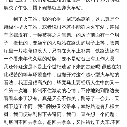
解决了午饭，撂下碗筷就直奔火车站。
到了火车站，我的心啊，媧凉媧凉的，这儿真是个
超级小型火车站，或者说根本就不能称为火车站，连候
车室都没有，一幢被称之为售票厅的房子前面有一个坝
子，挺长的，要坐车的人就站在路边的坝子上等，售票
厅里一片狼藉也没人，只有在火车上补票，铁路边还有
一个看来年代久远的站牌，要不是站台上有工作人员，
我还怀疑这是不是上个世纪遗留下来的古迹呢!虽然在如
此艰苦的等车环境当中，但撇开对这个超小型火车站的
看法，我还是很高兴的，毕竟马上要经历人生中的又一
个第一次嘛，抑制不住激动的心情，不停地跑到路边去
看看车来了没有。真是天公不作美，刚等了一会儿，天
就下起了小雨，我们刚好又没带伞，幸好路边有几棵大
树，我们便站到树下去避雨，我们一直在想一个问题：
到底回不回去拿伞。想回去拿伞，又怕错过了火车;不回