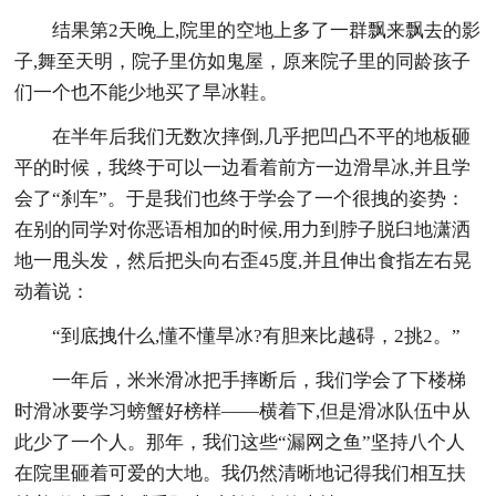
结果第2天晚上,院里的空地上多了一群飘来飘去的影
子,舞至天明，院子里仿如鬼屋，原来院子里的同龄孩子
们一个也不能少地买了旱冰鞋。
在半年后我们无数次摔倒,几乎把凹凸不平的地板砸
平的时候，我终于可以一边看着前方一边滑旱冰,并且学
会了“刹车”。于是我们也终于学会了一个很拽的姿势：
在别的同学对你恶语相加的时候,用力到脖子脱臼地潇洒
地一甩头发，然后把头向右歪45度,并且伸出食指左右晃
动着说：
“到底拽什么,懂不懂旱冰?有胆来比越碍，2挑2。”
一年后，米米滑冰把手摔断后，我们学会了下楼梯
时滑冰要学习螃蟹好榜样——横着下,但是滑冰队伍中从
此少了一个人。那年，我们这些“漏网之鱼”坚持八个人
在院里砸着可爱的大地。我仍然清晰地记得我们相互扶