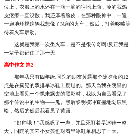
位上，衣服上的水还在一滴一滴的往地上滴，冷的我鸡
皮疙瘩一直没散，我还厚着脸皮，在那种眼神中，一遍
一遍地环视这辆我想像了N遍的火车，然后，打着哆嗦等
待着火车启动。
这就是我第一次坐火车，是不是很传奇啊!反正我是
一辈子都记住了那一天!
高中作文 篇2
那年我只有四年级,同院的朋友黄露那个除夕夜的12
点是在摇晃的双排旱冰鞋上度过的。那天当我在院里的
空地上看见一个飘来飘去的黑影时，我以为自己看见了
那个传说中的生物——鬼。然后黎明横冲直撞地划破黑
暗，然后的然后我看见了黄露。
“好帅哦！”我感叹了一声，并且死盯着旱冰鞋一整
天，同院的其它小女孩也对着旱冰鞋单相思了一天。