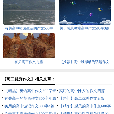
有关高中校园生活的作文500字
关于感恩母校高中作文500字3篇
九篇
有关高三作文九篇
【推荐】高中以感动为话题作文
500字汇总10篇
【高二优秀作文】相关文章：
【精品】英语高中作文300字锦
实用的高中除夕的作文四篇
集八篇
有关高一的英语作文300字汇总
【热门】高二优秀作文五篇
9篇
实用的高中游记作文300字4篇
【精华】感恩的高中作文600字
关于高中春天的作文300字汇编
汇编6篇
【精选】高中以幸福为话题的