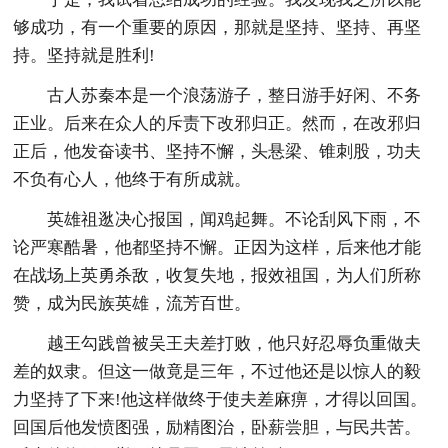
够成功，有一个重要的原因，那就是坚持、坚持、再坚
持。坚持就是胜利!
古人苏秦本是一个浪荡游子，整日游手好闲、不务
正业。后来在众人的斥责下改邪归正。然而，在改邪归
正后，他发奋读书、坚持不懈，头悬梁、锥刺股，功夫
不负有心人，他终于有所成就。
英雄祖逖决心报国，闻鸡起舞。不论刮风下雨，不
论严寒酷暑，他都坚持不懈。正因为这样，后来他才能
在战场上英勇杀敌，收复失地，报效祖国，为人们所称
赞，成为民族英雄，流芳百世。
越王勾践曾被吴王夫差打败，他只好忍辱负重做夫
差的奴隶。但这一做竟是三年，不过他还是以惊人的毅
力坚持了下来!他这样做终于使夫差麻痹，才得以回国。
回国后他发愤图强，励精图治，卧薪尝胆，与民共苦。