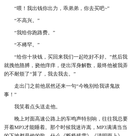
“喂！我出钱你出力，乖弟弟，你去买吧~”
“不高兴。”
“我给你跑路费。”
“不稀罕。”
“给你十块钱，买回来我们一起吃好不好。”然后我
就拽他胳膊，挠他痒痒，使出浑身解数，最终他被我弄
的不耐烦了“算了，我去我去。”
走出门之前他居然还来一句“今晚别给我讲鬼故
事！”
我笑着点头送走他。
晚上对面高速公路上的车鸣声特别响，往往我总要
开着MP3才能睡着。那个时候我迷许嵩，MP3满满当当
的下地都是他的歌。什么《断桥残雪》《清明雨上》