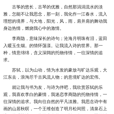
古筝的悠长，古琴的优雅，自然那涓涓流水的淡
雅，怎能不让我思念，那一刻，我化作一江春水，流入
理想的境界，与大地，阳光，风，雨，肩并肩的舞动我
身边热情，燃烧我心中的激情。
李商隐，意味深长的诗句；沧海月明珠有泪，蓝田
入暖玉生烟。的情怀荡漾。让我流入诗的世界。那一
种，情意绵绵，含义深阔的托物传情，一往深情的追
求。
苏轼，以为山动，情为水发的豪放与旷达乐观，大
江东去，浪淘尽千古风流人物；的意境旷达的宏伟。
就让我与书为友，与诗为伴吧，我欣赏苏轼的乐
观，我喜欢李白的豪情，我迷恋李商隐的托物传情，一
往深情的追求。我向往自然的平凡淡雅。我思念诗中有
画的山居秋暝，一个王维创造了明月松间照，清泉石上