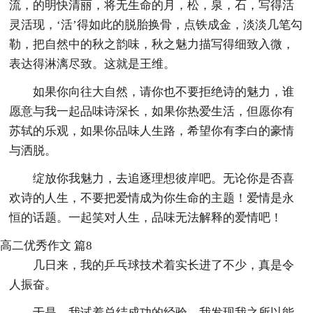
流，的明快清丽，将无生命的月，松，泉，石，写得活
灵活现，‘活’得如此的脱胎换骨，点铁成金，淡淡几笔勾
勒，把自然中的秋之韵味，秋之魅力描写得细致入微，
表达得淋漓尽致。这就是王维。
如果你向往大自然，请你也不要拒绝诗的魅力，谁
愿意与我一起品味诗深长，如果你热爱生活，但愿你有
苏轼的乐观，如果你品味人生路，希望你有李白的豪情
与洒脱。
绽放你我魅力，去追逐理想彼岸吧。无论你是否喜
欢诗的人生，不要把爱情成为你生命的主题！爱情是永
恒的话题。一起笑对人生，品味无法解释的爱情吧！
高二优秀作文 篇8
几日来，我的乒乓球技术着实长进了不少，真是令
人振奋。
于是，我试着总结成功的经验。我发现我之所以能