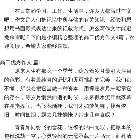
在日常的学习、工作、生活中，许多人都写过作文
吧，作文是人们把记忆中所存储的有关知识、经验和思
想用书面形式表达出来的记叙方式。怎么写作文才能避
免踩雷呢？下面是小编精心整理的高二优秀作文9篇，欢
迎阅读，希望大家能够喜欢。
高二优秀作文 篇1
原来人生有那么一个季节，绽放着岁月最引人注目
的色彩。有着最纯真的记忆和无可挑剔的完美。我们都
不懂，所以会把它当做一种资本，用挥霍岁月来昭示它
的存在，等岁月悄然而逝的时候，原来似水流年就落幕
在弹指挥间。当飞花渐瘦，我们才如梦初醒，楼台依
旧，时间如烟，飘去几抹惆怅？带走几声哀叹？
青春如同纷飞的雪花，透彻的洁白无暇，把厚重的
包袱洗劫一空，心灵轻松的无需承载一片乌云，面孔清