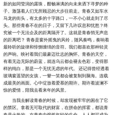
新的如同莹润的露珠，酣畅淋漓的向未来洒下寻梦的种
子。激荡着人们无所顾忌的大步往前走。青春又如车水
马龙的街头，有太多的十字路口，一不小心就走到了尽
头。那些青春不在的日子，又留下几许叹息和忧愁？终
究被一个无法企及的距离隔开了。这就是青春悄无声息
的距离吧？ 青春是窗外摇曳的风铃，随风奏鸣，奏响着
最聆听的旋律和悱恻缠绵的音符。我们都喜欢那种轻灵
的声响。映衬着我们最豪迈壮志的胸怀。青春的天空，
有着无边无际的蔚蓝，就连乌云都会褪去色彩，变得那
样的纯白，那是一个无忧无虑的年代。 还记得曾经透着
玻璃窗遥望的女孩，一颦一笑都会被复制到脑海。连载
成最美的画面。心中绽放着爱慕的期许。期许着波澜不
惊的爱情，陪我去看来年的风景。
当我去解读青春的时候，却发现被牢牢的困在了它
的禁区。拿着无可取代的财富，在拼命的挥霍，都说青
春是火热的，在青春中熔炼年轻的生命，人人都可成为