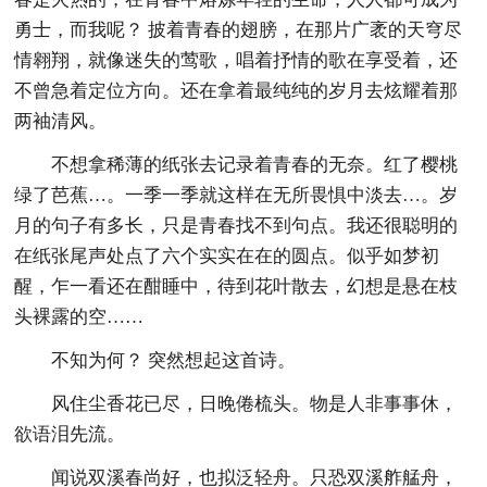
勇士，而我呢？ 披着青春的翅膀，在那片广袤的天穹尽
情翱翔，就像迷失的莺歌，唱着抒情的歌在享受着，还
不曾急着定位方向。还在拿着最纯纯的岁月去炫耀着那
两袖清风。
不想拿稀薄的纸张去记录着青春的无奈。红了樱桃
绿了芭蕉…。一季一季就这样在无所畏惧中淡去…。岁
月的句子有多长，只是青春找不到句点。我还很聪明的
在纸张尾声处点了六个实实在在的圆点。似乎如梦初
醒，乍一看还在酣睡中，待到花叶散去，幻想是悬在枝
头裸露的空……
不知为何？ 突然想起这首诗。
风住尘香花已尽，日晚倦梳头。物是人非事事休，
欲语泪先流。
闻说双溪春尚好，也拟泛轻舟。只恐双溪舴艋舟，