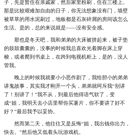
子，先是暂住在亲戚家，然后家里粉刷，住在三楼上。
那是比较艰难加自由的日子，你无法想象没有门，墙壁
被草草的用水泥刷过，地板都是石灰碎屑的房间该怎么
生活。是的，总的来说就是——没有安全感。
那也是冬天吧，我和弟弟的大床被拼起来，被子垫
的鼓鼓囊囊的，没事的时候我总喜欢光着脚在床上穿
梭，或者爬到书桌上，在跨到电视机柜上，是的，没人
管我。
晚上的时候我就要小小恶作剧了，我给胆小的弟弟
讲鬼故事，其实我才刚开一个头，弟弟就呵斥我“别讲
了！别讲了！”我不从，到最后他得语气软了，变
成“姐，我明天去小店里帮你买薯片，你不要讲了好不
好？”最后我予以妥协。
然而第二天，他往往又是反悔“姐，我出钱你出力，
快去。”然后他又低着头玩游戏机。