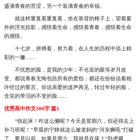
盛满青春的苦涩，另一个装满青春的幸福。
就这样重复着重复着，坐在靠背的椅子上，望着窗
外的浮光掠影，感悟着生命，感悟着青春，感悟着生命
的感悟。
十七岁，拼搏着，努力着，在人生的历程中添上精
彩的一撇……
不忧愁的脸，是我的少年；不仓皇的眼等岁月改
变。都说青春无悔包括所有的爱怨；都还在纷纷说着相
许经过的誓言。你说亲爱的道声再见，转过年轻的脸，
含笑的带泪的不变的脸……
优秀高中作文300字 篇3
“快起床！咋这么懒呢？今天是星期六，你还得去上
补习班呢！”早晨的宁静就这么被老妈的“河东狮吼”打破
了。要是以前，如果是周六，我就是在床上“卧虎藏