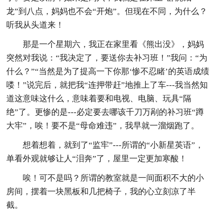
龙”到八点，妈妈也不会“开炮”。但现在不同，为什么？
听我从头道来！
那是一个星期六，我正在家里看《熊出没》，妈妈
突然对我说：“我决定了，要送你去补习班！”我问：“为
什么？”“当然是为了提高一下你那‘惨不忍睹’的英语成绩
喽！”说完后，就把我“连押带赶”地推上了车---我当然知
道这意味这什么，意味着要和电视、电脑、玩具“隔
绝”了。更惨的是---必定要去哪该千刀万剐的补习班“蹲
大牢”，唉！要不是“母命难违”，我早就一溜烟跑了。
想着想着，就到了“监牢”---所谓的“小新星英语”，
单看外观就够让人“泪奔”了，屋里一定更加寒酸！
唉！可不是吗？所谓的教室就是一间面积不大的小
房间，摆着一块黑板和几把椅子，我的心立刻凉了半
截。