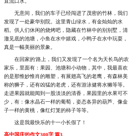
直流口水。
无意间，我们的车子已经闯进了茂密的竹林，我们
发现了一处豪华别院。这里青山绿水，有金灿灿的水
稻。供人们休闲的烧烤吧，隐藏在竹林中的别别墅，清
澈见底的池塘，小鱼在水中嬉戏，小鸭子在水中玩耍，
真是一幅美丽的景象。
在回家的'路上，我们又发现了一个名为天长鸟的农
家乐，里面有：果园、池塘和小动物，其中，我最喜欢
的是那惟妙惟肖的雕塑，有展翅高飞的老鹰，有森林美
称的狮子，还有凶猛的老虎，还有游泳健将水獭等等。
走进果园就能闻到一股淡淡的清香，果园里的水果可不
少，有：像水晶石一样的葡萄，姿态各异的葫芦、像金
子一样的黄桃，像红灯笼的柿子等等。
这是我最快乐的十一小长假了！
高中国庆的作文300字 篇3