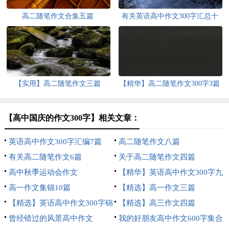
高二随笔作文合集五篇
有关英语高中作文300字汇总十
篇
【实用】高二随笔作文三篇
【精华】高二随笔作文300字3篇
【高中国庆的作文300字】相关文章：
英语高中作文300字汇编7篇
高二随笔作文八篇
有关高二随笔作文6篇
关于高二随笔作文四篇
高中秋季运动会作文
【精华】英语高中作文300字九
高一作文集锦10篇
篇
【精选】高一作文三篇
【精选】英语高中作文300字锦
【精选】高三作文四篇
集八篇
曾经错过的风景高中作文
我的好朋友高中作文600字集合