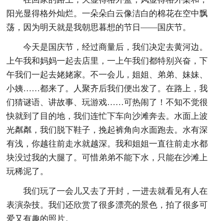
阳光显得格外灿烂。一朵朵白云像洁白的棉花在空中飘
荡，因为明天就是我朝思暮想的节日——国庆节。
今天是国庆节，经过商量后，我们决定去黄河边。
上午我和妈妈一起去店里，一上午我们都特别兴奋，下
午我们一起去姥姥家。不一会儿，姐姐、弟弟、妹妹、
小姨……都来了。人聚齐后我们便出发了。在路上，我
们猜谜语、讲故事、玩游戏……可热闹了！不知不觉很
快就到了目的地，我们连忙下车向沙滩奔去。水面上波
光粼粼，我们脱下鞋子，挽起裤角向水面跑去。水有深
有浅，你越往前走水就越深。我和姐姐一直往前走水都
块没过我的大腿了。可惜弟弟不能下水，只能在沙滩上
玩稀泥了。
我们玩了一会儿又去了开封，一进去就看见有人在
表演杂技。我们还欣赏了很多漂亮的景色，拍了很多可
爱又有趣的照片。