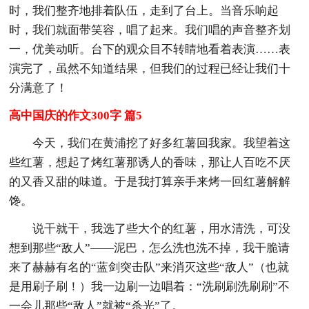
时，我们整齐地排着队伍，走到了台上。当音乐响起
时，我们就面带笑容，唱了起来。我们唱的声音整齐划
一，优美动听。台下的观众目不转睛地看着表演……表
演完了，虽然不知道结果，但我们的过程已经让我们十
分满意了！
高中国庆的作文300字 篇5
今天，我们在黄浦挖了好多红薯回我家。我望着这
些红薯，想起了烤红薯那诱人的香味，那让人百吃不厌
的又香又甜的味道。于是我打算亲手来烤一回红薯解解
馋。
说干就干，我选了些大个的红薯，用水清洗，可没
想到那些“敌人”——泥巴，怎么洗也洗不掉，我干脆请
来了赫赫有名的“蓝剑突击队”来消灭这些“敌人”（也就
是用刷子刷！）我一边刷一边唱着：“洗刷刷洗刷刷”不
一会儿那些“敌人”就被“杀光”了。