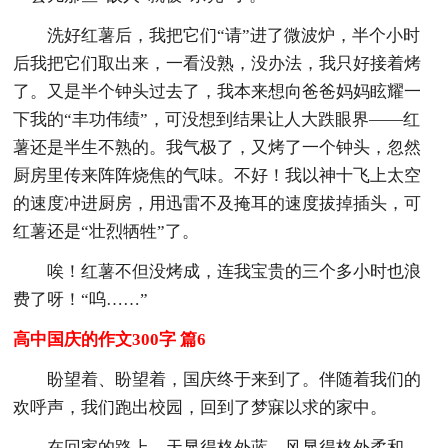
洗好红薯后，我把它们“请”进了微波炉，半个小时
后我把它们取出来，一看没熟，没办法，我只好接着烤
了。又是半个钟头过去了，我本来想向爸爸妈妈眩耀一
下我的“丰功伟绩”，可没想到结果让人大跌眼界——红
薯还是半生不熟的。我气极了，又烤了一个钟头，忽然
厨房里传来阵阵烧焦的气味。不好！我以神十飞上太空
的速度冲进厨房，用迅雷不及掩耳的速度拔掉插头，可
红薯还是“壮烈牺牲”了。
唉！红薯不但没烤成，连我宝贵的三个多小时也浪
费了呀！“呜……”
高中国庆的作文300字 篇6
盼望着、盼望着，国庆终于来到了。伴随着我们的
欢呼声，我们跑出校园，回到了梦寐以求的家中。
在回家的路上，天显得格外蓝，风显得格外柔和，