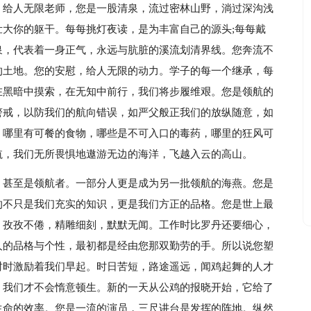
，给人无限老师，您是一股清泉，流过密林山野，淌过深沟浅
大你的躯干。每每挑灯夜读，是为丰富自己的源头;每每戴
泉，代表着一身正气，永远与肮脏的溪流划清界线。您奔流不
的土地。您的安慰，给人无限的动力。学子的每一个继承，每
在黑暗中摸索，在无知中前行，我们将步履维艰。您是领航的
警戒，以防我们的航向错误，如严父般正我们的放纵随意，如
，哪里有可餐的食物，哪些是不可入口的毒药，哪里的狂风可
航，我们无所畏惧地遨游无边的海洋，飞越入云的高山。
，甚至是领航者。一部分人更是成为另一批领航的海燕。您是
的不只是我们充实的知识，更是我们方正的品格。您是世上最
，孜孜不倦，精雕细刻，默默无闻。工作时比罗丹还要细心，
人的品格与个性，最初都是经由您那双勤劳的手。所以说您塑
时时激励着我们早起。时日苦短，路途遥远，闻鸡起舞的人才
，我们才不会惰意顿生。新的一天从公鸡的报晓开始，它给了
生命的效率。您是一流的演员，三尺讲台是发挥的阵地。纵然