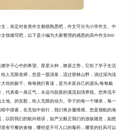
作文，肯定对各类作文都很熟悉吧，作文可分为小学作文、中
文很难写吧，以下是小编为大家整理的感恩的高中作文800
点燃学子心中的希望。星星火种，燎原之势，它给了学子生活
，给人无限老师，您是一股清泉，流过密林山野，淌过深沟浅
大你的躯干。每每挑灯夜读，是为丰富自己的源头;每每戴
泉，代表着一身正气，永远与肮脏的溪流划清界线。您奔流不
的土地。的安慰，给人无限的动力。学子的每一个继承，每一
黑暗中摸索，在无知中前行，我们将步履维艰。您是领航的海
戒，以防我们的航向错误，如严父般正我们的放纵随意，如慈
哪里有可餐的食物，哪些是不可入口的毒药，哪里的狂风可以