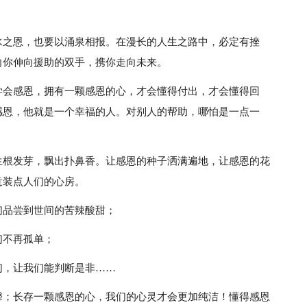
水之恩，也要以涌泉相报。在漫长的人生之路中，必定有挫
向你伸向援助的双手，携你走向未来。
学会感恩，拥有一颗感恩的心，才会懂得付出，才会懂得回
感恩，他就是一个幸福的人。对别人的帮助，哪怕是一点一
生根发芽，飘出扑鼻香。让感恩的种子洒满遍地，让感恩的花
意装点人们的心房。
们品尝到世间的苦辣酸甜；
们不再孤单；
们，让我们能判断是非……
馨；长存一颗感恩的心，我们的心灵才会更加纯洁！懂得感恩