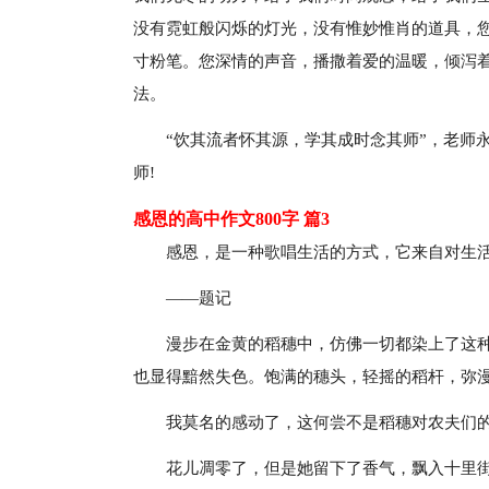
没有霓虹般闪烁的灯光，没有惟妙惟肖的道具，
寸粉笔。您深情的声音，播撒着爱的温暖，倾泻着
法。
“饮其流者怀其源，学其成时念其师”，老师
师!
感恩的高中作文800字 篇3
感恩，是一种歌唱生活的方式，它来自对生
——题记
漫步在金黄的稻穗中，仿佛一切都染上了这
也显得黯然失色。饱满的穗头，轻摇的稻杆，弥
我莫名的感动了，这何尝不是稻穗对农夫们
花儿凋零了，但是她留下了香气，飘入十里