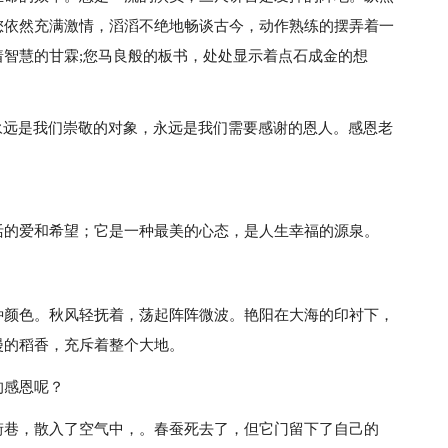
您依然充满激情，滔滔不绝地畅谈古今，动作熟练的摆弄着一
智慧的甘霖;您马良般的板书，处处显示着点石成金的想
永远是我们崇敬的对象，永远是我们需要感谢的恩人。感恩老
活的爱和希望；它是一种最美的心态，是人生幸福的源泉。
种颜色。秋风轻抚着，荡起阵阵微波。艳阳在大海的印衬下，
漫的稻香，充斥着整个大地。
的感恩呢？
街巷，散入了空气中，。春蚕死去了，但它门留下了自己的