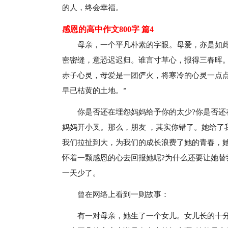
的人，终会幸福。
感恩的高中作文800字 篇4
母亲，一个平凡朴素的字眼。母爱，亦是如此
密密缝，意恐迟迟归。谁言寸草心，报得三春晖。
赤子心灵，母爱是一团俨火，将寒冷的心灵一点点
早已枯黄的土地。”
你是否还在埋怨妈妈给予你的太少?你是否还
妈妈开小叉。那么，朋友 ，其实你错了。她给了
我们拉扯到大，为我们的成长浪费了她的青春，
怀着一颗感恩的心去回报她呢?为什么还要让她替
一天少了。
曾在网络上看到一则故事：
有一对母亲，她生了一个女儿。女儿长的十