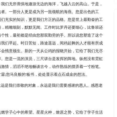
，我们无所畏惧地遨游无边的海洋，飞越入云的高山。于是，
航者。一部分人更是成为另一批领航的海燕。您是出色的工
我们充实的知识，更是我们方正的品格。您是世上最勤奋的工
倦，精雕细刻，默默无闻。工作时比罗丹还要细心，比鲁班还
与个性，最初都是经由您那双勤劳的手。所以说您塑造了这个
着我们早起。时日苦短，路途遥远，闻鸡起舞的人才能有所成
不会惰意顿生。新的一天从公鸡的报晓开始，它给了我们无尽
率。您是一流的演员，三尺讲台是发挥的阵地。纵然没有霓虹
满激情，滔滔不绝地畅谈古今，动作熟练的摆弄着一寸粉笔。
霖;您马良般的'板书，处处显示着点石成金的想法。
永远是我们崇敬的对象，永远是我们需要感谢的恩人。感恩老
点燃学子心中的希望。星星火种，燎原之势，它给了学子生活