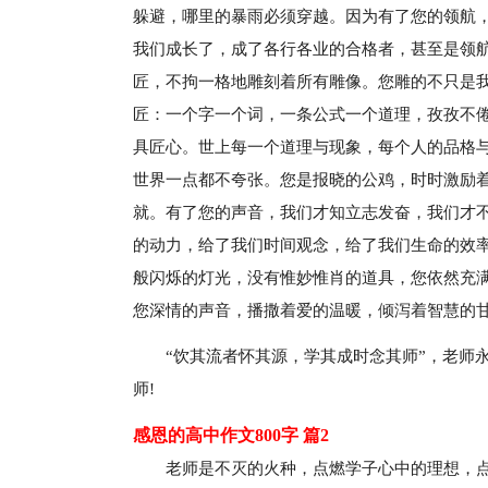
躲避，哪里的暴雨必须穿越。因为有了您的领航
我们成长了，成了各行各业的合格者，甚至是领
匠，不拘一格地雕刻着所有雕像。您雕的不只是
匠：一个字一个词，一条公式一个道理，孜孜不
具匠心。世上每一个道理与现象，每个人的品格
世界一点都不夸张。您是报晓的公鸡，时时激励
就。有了您的声音，我们才知立志发奋，我们才
的动力，给了我们时间观念，给了我们生命的效
般闪烁的灯光，没有惟妙惟肖的道具，您依然充
您深情的声音，播撒着爱的温暖，倾泻着智慧的甘
“饮其流者怀其源，学其成时念其师”，老师
师!
感恩的高中作文800字 篇2
老师是不灭的火种，点燃学子心中的理想，