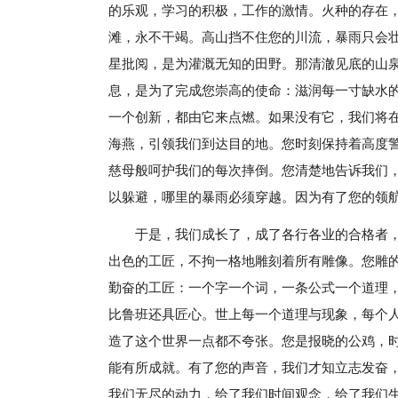
的乐观，学习的积极，工作的激情。火种的存在
滩，永不干竭。高山挡不住您的川流，暴雨只会壮
星批阅，是为灌溉无知的田野。那清澈见底的山
息，是为了完成您崇高的使命：滋润每一寸缺水
一个创新，都由它来点燃。如果没有它，我们将
海燕，引领我们到达目的地。您时刻保持着高度
慈母般呵护我们的每次摔倒。您清楚地告诉我们
以躲避，哪里的暴雨必须穿越。因为有了您的领
于是，我们成长了，成了各行各业的合格者
出色的工匠，不拘一格地雕刻着所有雕像。您雕
勤奋的工匠：一个字一个词，一条公式一个道理
比鲁班还具匠心。世上每一个道理与现象，每个
造了这个世界一点都不夸张。您是报晓的公鸡，
能有所成就。有了您的声音，我们才知立志发奋
我们无尽的动力，给了我们时间观念，给了我们