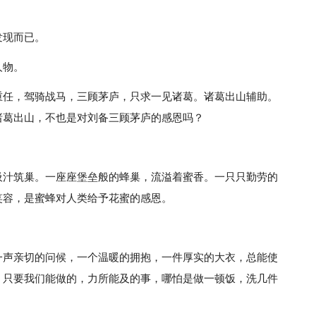
发现而已。
人物。
重任，驾骑战马，三顾茅庐，只求一见诸葛。诸葛出山辅助。
诸葛出山，不也是对刘备三顾茅庐的感恩吗？
吸汁筑巢。一座座堡垒般的蜂巢，流溢着蜜香。一只只勤劳的
笑容，是蜜蜂对人类给予花蜜的感恩。
一声亲切的问候，一个温暖的拥抱，一件厚实的大衣，总能使
，只要我们能做的，力所能及的事，哪怕是做一顿饭，洗几件