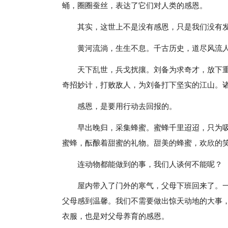
蛹，圈圈蚕丝，表达了它们对人类的感恩。
其实，这世上不是没有感恩，只是我们没有
黄河流淌，生生不息。千古历史，道尽风流
天下乱世，兵戈扰攘。刘备为求奇才，放下
奇招妙计，打败敌人，为刘备打下坚实的江山。
感恩，是要用行动去回报的。
早出晚归，采集蜂蜜。蜜蜂千里迢迢，只为
蜜蜂，酝酿着甜蜜的礼物。甜美的蜂蜜，欢欣的
连动物都能做到的事，我们人谈何不能呢？
屋内带入了门外的寒气，父母下班回来了。
父母感到温馨。我们不需要做出惊天动地的大事
衣服，也是对父母养育的感恩。