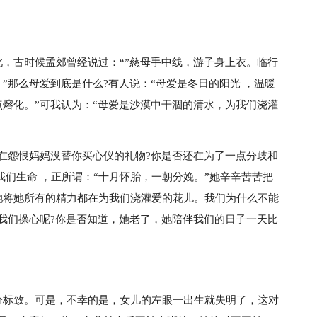
，古时候孟郊曾经说过：“”慈母手中线，游子身上衣。临行
”那么母爱到底是什么?有人说：“母爱是冬日的阳光 ，温暖
熔化。”可我认为：“母爱是沙漠中干涸的清水，为我们浇灌
在怨恨妈妈没替你买心仪的礼物?你是否还在为了一点分歧和
我们生命 ，正所谓：“十月怀胎，一朝分娩。”她辛辛苦苦把
她将她所有的精力都在为我们浇灌爱的花儿。我们为什么不能
我们操心呢?你是否知道，她老了，她陪伴我们的日子一天比
分标致。可是，不幸的是，女儿的左眼一出生就失明了，这对