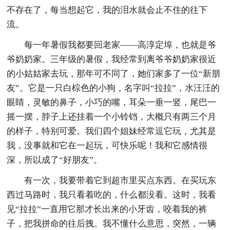
不存在了，每当想起它，我的泪水就会止不住的往下
流。
每一年暑假我都要回老家——高淳定埠，也就是爷
爷奶奶家。三年级的暑假，我经常到离爷爷奶奶家很近
的小姑姑家去玩，那年可不同了，她们家多了一位“新朋
友”。它是一只白棕色的小狗，名字叫“拉拉”，水汪汪的
眼睛，灵敏的鼻子，小巧的嘴，耳朵一垂一竖，尾巴一
摇一摆，脖子上还挂着一个小铃铛，大概只有两三个月
的样子，特别可爱。我们四个姐妹经常逗它玩，尤其是
我，没事就和它在一起玩，可快乐呢！我和它感情很
深，所以成了“好朋友”。
有一次，我要带着它到超市里买点东西。在买玩东
西过马路时，我只看着吃的，什么都没看。这时，我看
见“拉拉”一直用它那才长出来的小牙齿，咬着我的裤
子，把我拼命的往后拽。我不懂什么意思，突然，一辆