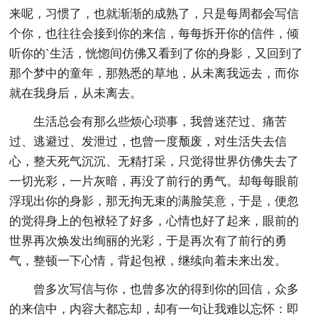
来呢，习惯了，也就渐渐的成熟了，只是每周都会写信
个你，也往往会接到你的来信，每每拆开你的信件，倾
听你的`生活，恍惚间仿佛又看到了你的身影，又回到了
那个梦中的童年，那熟悉的草地，从未离我远去，而你
就在我身后，从未离去。
生活总会有那么些烦心琐事，我曾迷茫过、痛苦
过、逃避过、发泄过，也曾一度颓废，对生活失去信
心，整天死气沉沉、无精打采，只觉得世界仿佛失去了
一切光彩，一片灰暗，再没了前行的勇气。却每每眼前
浮现出你的身影，那无拘无束的满脸笑意，于是，便忽
的觉得身上的包袱轻了好多，心情也好了起来，眼前的
世界再次焕发出绚丽的光彩，于是再次有了前行的勇
气，整顿一下心情，背起包袱，继续向着未来出发。
曾多次写信与你，也曾多次的得到你的回信，众多
的来信中，内容大都忘却，却有一句让我难以忘怀：即