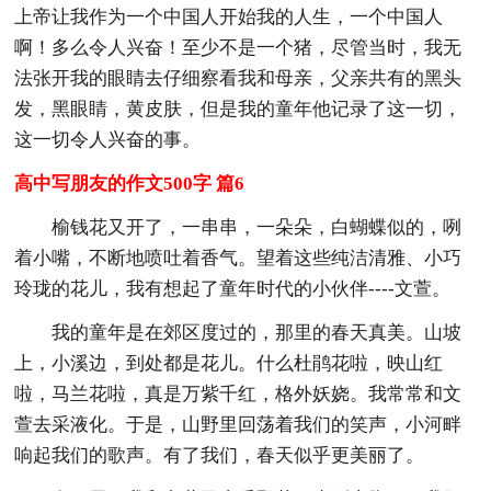
上帝让我作为一个中国人开始我的人生，一个中国人
啊！多么令人兴奋！至少不是一个猪，尽管当时，我无
法张开我的眼睛去仔细察看我和母亲，父亲共有的黑头
发，黑眼睛，黄皮肤，但是我的童年他记录了这一切，
这一切令人兴奋的事。
高中写朋友的作文500字 篇6
榆钱花又开了，一串串，一朵朵，白蝴蝶似的，咧
着小嘴，不断地喷吐着香气。望着这些纯洁清雅、小巧
玲珑的花儿，我有想起了童年时代的小伙伴----文萱。
我的童年是在郊区度过的，那里的春天真美。山坡
上，小溪边，到处都是花儿。什么杜鹃花啦，映山红
啦，马兰花啦，真是万紫千红，格外妖娆。我常常和文
萱去采液化。于是，山野里回荡着我们的笑声，小河畔
响起我们的歌声。有了我们，春天似乎更美丽了。