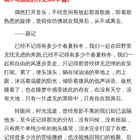
偶然打开音乐，不经意间有放起那首歌曲，听着那
熟悉的旋律，觉得你仿佛就在我身后，从不成离去。
——题记
已经不记得有多少个春夏秋冬，我们一起在田野里
无忧无虑的奔跑;已经不记得有多少个春夏秋冬，我们一
起和自由的风逐步竞走。只记得那曾经肆无忌惮的欢笑
打闹。累了，便头顶头，躺在绿油油的草地上，闭上
眼，沐浴着温暖的阳光，倾听着微风的低声诉语。纵然
睡着了，也在睡梦中感受彼此的存在，在没有天空，没
有大地，只有一片虚无的黑暗中，只有你在我身后。
转眼间，时光流逝，曾经形影不离的我们却已远隔
他乡，至今还记得那次的分别，没有问候，没有祝福，
只有两个单纯少年的抱头痛哭，泪水完全打湿了衣襟。
记得曾多少次的苦恼撒娇，也没能挽回我们的相聚。后