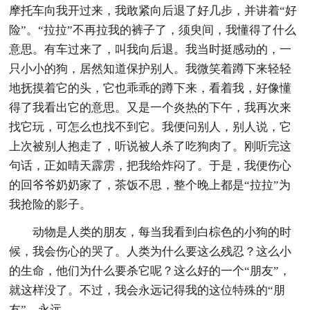
摩托车向我开过来，我敢紧向后退了好几步，并讲着“好
险”。“拉拉”不再拉我的裤子了，须臾间，我懂得了什么
意思。有车过来了，叫我向后退。我当时挺感动的，一
只小小的狗，居然知道保护别人。我微笑着蹲下来轻轻
地抚摸着它的头，它也乖乖的蹲下来，看着我，好像懂
得了我看出它的意思。又是一个炎热的下午，我再次来
找它玩，可怎么也找不到它。我便问别人，别人说，它
上次被别人抱走了，听说被人杀了吃狗肉了。刚听完这
句话，正如晴天霹雳，把我给炸闷了。于是，我便伤心
的回爷爷奶奶家了，茶饭不思，整个晚上都是“拉拉”为
我抢险的影子。
动物是人类的朋友，每当我看到白棕色的小狗的时
候，我会伤心的哭了。人类为什么要这么残忍？这么小
的生命，他们为什么要杀它呢？这么好的一个“朋友”，
就这样没了。不过，我会永远记得我的这位特殊的“朋
友”，永远……