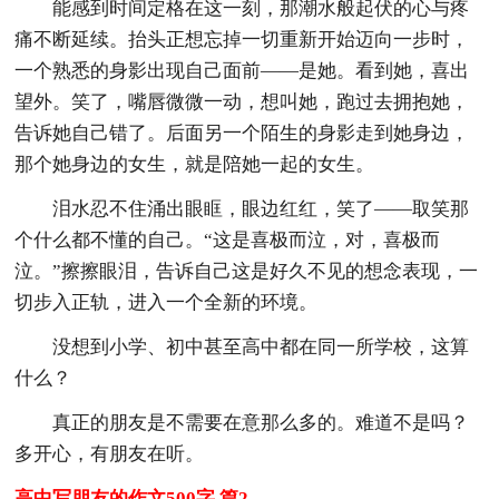
能感到时间定格在这一刻，那潮水般起伏的心与疼
痛不断延续。抬头正想忘掉一切重新开始迈向一步时，
一个熟悉的身影出现自己面前——是她。看到她，喜出
望外。笑了，嘴唇微微一动，想叫她，跑过去拥抱她，
告诉她自己错了。后面另一个陌生的身影走到她身边，
那个她身边的女生，就是陪她一起的女生。
泪水忍不住涌出眼眶，眼边红红，笑了——取笑那
个什么都不懂的自己。“这是喜极而泣，对，喜极而
泣。”擦擦眼泪，告诉自己这是好久不见的想念表现，一
切步入正轨，进入一个全新的环境。
没想到小学、初中甚至高中都在同一所学校，这算
什么？
真正的朋友是不需要在意那么多的。难道不是吗？
多开心，有朋友在听。
高中写朋友的作文500字 篇2