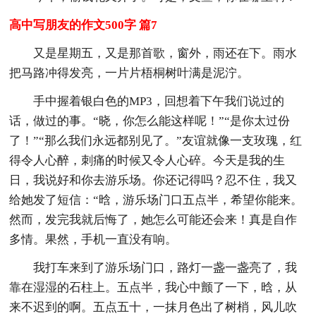
高中写朋友的作文500字 篇7
又是星期五，又是那首歌，窗外，雨还在下。雨水
把马路冲得发亮，一片片梧桐树叶满是泥泞。
手中握着银白色的MP3，回想着下午我们说过的
话，做过的事。“晓，你怎么能这样呢！”“是你太过份
了！”“那么我们永远都别见了。”友谊就像一支玫瑰，红
得令人心醉，刺痛的时候又令人心碎。今天是我的生
日，我说好和你去游乐场。你还记得吗？忍不住，我又
给她发了短信：“晗，游乐场门口五点半，希望你能来。
然而，发完我就后悔了，她怎么可能还会来！真是自作
多情。果然，手机一直没有响。
我打车来到了游乐场门口，路灯一盏一盏亮了，我
靠在湿湿的石柱上。五点半，我心中颤了一下，晗，从
来不迟到的啊。五点五十，一抹月色出了树梢，风儿吹