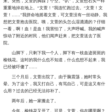
来。突然，文萱的脚踩了个空。“叭”，文萱想石头一样
重重地掉在地上。“文萱！”我连忙跑过去。“文萱！文
萱！……”我拼命地摇着文萱，可文萱没有一丝动静。我
想把文萱抱去医院。咦，文萱的头怎么湿漉漉的？仔细
一看，啊！血！是血！我害怕了，大声呼喊。我的喊声
惊动了附近的村民，他们闻声赶来，把文萱送去了医
院。
山脚下，只剩下我一个人，脚下有一枝血迹斑斑的
榆钱花。这时的我什么也不知道，什么也想不起来，我
已经被吓傻了……
三个月后，文萱出院了。由于脑震荡，她时常头
晕。为了这个，我又打自己，有骂自己，可是这又有什
么用？过去的已经无法祢补了。
两年后，她一家搬走了。
今年，榆钱花又开了。可是，文萱，你在哪里啊？