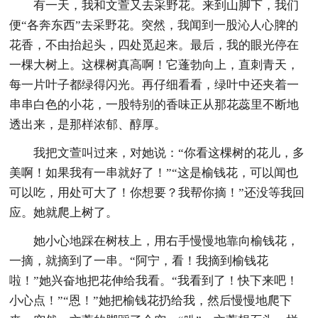
有一天，我和文萱又去采野花。来到山脚下，我们
便“各奔东西”去采野花。突然，我闻到一股沁人心脾的
花香，不由抬起头，四处觅起来。最后，我的眼光停在
一棵大树上。这棵树真高啊！它蓬勃向上，直刺青天，
每一片叶子都绿得闪光。再仔细看看，绿叶中还夹着一
串串白色的小花，一股特别的香味正从那花蕊里不断地
透出来，是那样浓郁、醇厚。
我把文萱叫过来，对她说：“你看这棵树的花儿，多
美啊！如果我有一串就好了！”“这是榆钱花，可以闻也
可以吃，用处可大了！你想要？我帮你摘！”还没等我回
应。她就爬上树了。
她小心地踩在树枝上，用右手慢慢地靠向榆钱花，
一摘，就摘到了一串。“阿宁，看！我摘到榆钱花
啦！”她兴奋地把花伸给我看。“我看到了！快下来吧！
小心点！”“恩！”她把榆钱花扔给我，然后慢慢地爬下