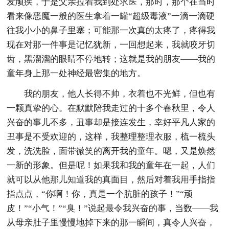
发顽疾，于是父亲拉着我到处求医，那时，那个在当时
看来像恶魔一般的医生拿着一罐“超级毒液”一滴一滴硬
往我小小的鼻子里塞；可能那一次真的太疼了，疼得我
现在对那一件事是记忆犹新，一回想起来，我就咬牙切
齿，黑溜溜的眼睛不停地转；这就是我的朋友——我的
童年身上那一处神经最密集的地方。
我的朋友，他人长得不帅，衣着也不光鲜，但也有
一颗真挚的心。在默默陪我走过的十多个春秋里，令人
兴奋的事儿不多，丑事却是接连发生，幸好平凡人家的
丑事是不受欢迎的，这样，我整理整理衣服，梳一梳头
发，洗洗脸，面带微笑的离开我的童年。嗯，又是焕然
一新的形象。但是呢！如果我和我的童年在一起，人们
就可以从他那儿知道我的真面目，然后对着我用手指指
指点点，“你啊！你，真是一个肮脏的孩子！”“顽
皮！”“小气！”“臭！”说起最令我兴奋的事，当数——我
从母亲肚子里慢慢地掉下来的那一瞬间，真令人兴奋，