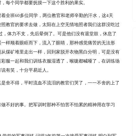
时，每个同学都要抚摸一下这个胜利的果实。
着全班60多位同学，两位教官和老师辛勤的汗水，这4天
按照教官的要求去做，太阳在上空无情地照者我们这群没吃过
过，体力不支，先后晕倒了。可是他们没有退堂鼓，休息了
溪一样顺着眼眶而下，流入了眼睛，那种感觉痛苦的无法形
刚从煤矿堆里走出一样，回到家脱开衣物黑白分明，可是没有
迷彩服一起和我们训练衣服湿透了，喉咙都喊哑了，在训练场
有说有笑，十分平易近人。
真是舍不得，平时流血不流泪的教官们哭了，一一不舍的上了
有做不好的事。把军训时那种不怕苦不怕累的精神用在学习