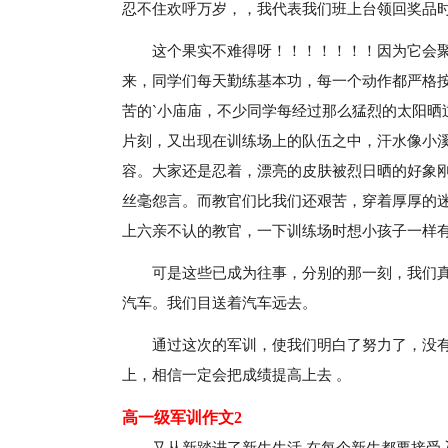
忍不住欢呼万岁，，我代表我们班上台领回奖品
这个果实不难得呀！！！！！！！因为它会聚
来，同学们每天勤练基本功，每一个动作都严格
苦的`小庙庙，不少同学每经过那么猛烈的太阳晒
片刻，又出现在训练场上的队伍之中，汗水像小
容。大家还是忍着，漂亮的皮肤被烈日晒的好象
丝毫怨言。而教官们比我们还艰苦，穿着厚厚的
上六亲不认的教官，一下训练场时想小孩子一样
可是这些已成为往事，分别的那一刻，我们
汽车。我们目送着汽车远去。
通过这次的军训，使我们明白了努力了，没
上，相信一定会把成绩提高上去 。
高一级军训作文2