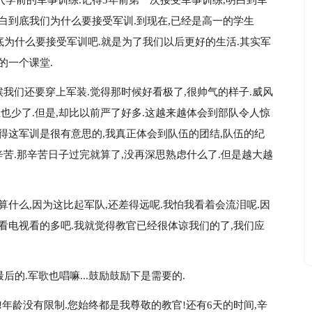
入学前的军事训练.记得3年前第一次接受军事训练,明白到军
白到底我们为什么要接受军训.到现在,已经是高一的学生
到底为什么要接受军训吧.就是为了我们以后更好的生活.其实军
的一个课堂.
候我们还要穿上军装.觉得那时候好看极了,很帅气的样子.威风
担也少了.但是,却比以前严了好多.这越来越体会到部队令人惊
得这军训是很有意思的,我真正体会到队伍的团结,队伍的纪
辛苦.那辛苦日子过完就算了,没再深思熟虑什么了.但是越大越
算什么,因为这比起军队,还差得远呢.我怕我看着会流泪呢.因
看电视看的多吧.我就觉得教官已经很体谅我们的了,我们应
后的.军歌也唱嘛...鼓励鼓励下是需要的.
!年龄没有限制.您始终都是我尊敬的教官!还有6天的时间,辛