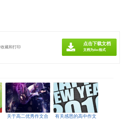
点击下载文档
便收藏和打印
文档为doc格式
合
关于高二优秀作文合
有关感恩的高中作文
集10篇
500字4篇