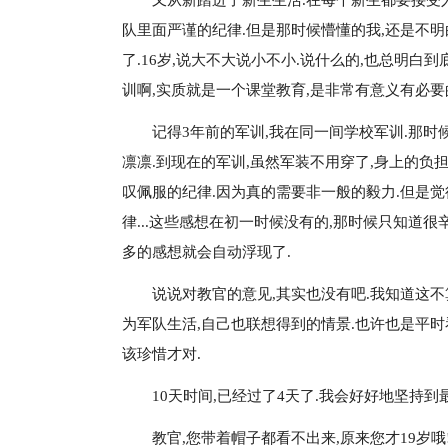
又从新踏进了新生生活.在每个新生都要接受
队里面严谨的纪律.但是那时候懵懂的我,还是不明
了.16岁,说大不大说小不小.说什么的,也总明白
训啊,实质就是一个课堂教育,是非常有意义有必要
记得3年前的军训,我在同一间学校军训.那时
凛凛.到现在的军训,虽然军装不用穿了,身上的负
叹佩服的纪律.因为真的需要非一般的毅力.但是觉
律...这些感想在初一时候没有的,那时候只知道很
多的感想就会自动浮现了.
说说对教官的意见,其实也没有吧.我知道这不
为军队生活,自己也联想得到的情景.也许也是平时
该珍惜才对.
10天时间,已经过了4天了.我会好好地坚持到最
教官,您带着帽子都看不出来,原来您才19岁哦