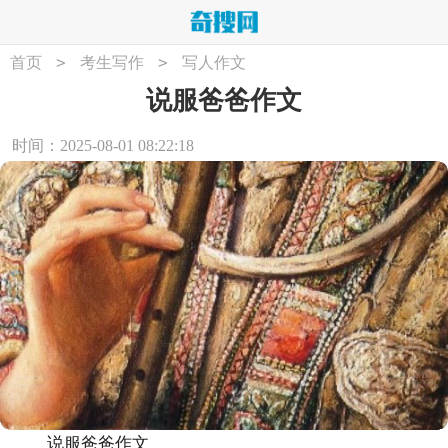
>
>
首页
考生写作
写人作文
说服爸爸作文
时间：2025-08-01 08:22:18
说服爸爸作文