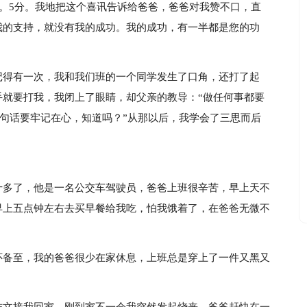
6。5分。我地把这个喜讯告诉给爸爸，爸爸对我赞不口，直
我的支持，就没有我的成功。我的成功，有一半都是您的功
记得有一次，我和我们班的一个同学发生了口角，还打了起
手就要打我，我闭上了眼睛，却父亲的教导：“做任何事都要
这句话要牢记在心，知道吗？”从那以后，我学会了三思而后
十多了，他是一名公交车驾驶员，爸爸上班很辛苦，早上天不
早上五点钟左右去买早餐给我吃，怕我饿着了，在爸爸无微不
怀备至，我的爸爸很少在家休息，上班总是穿上了一件又黑又