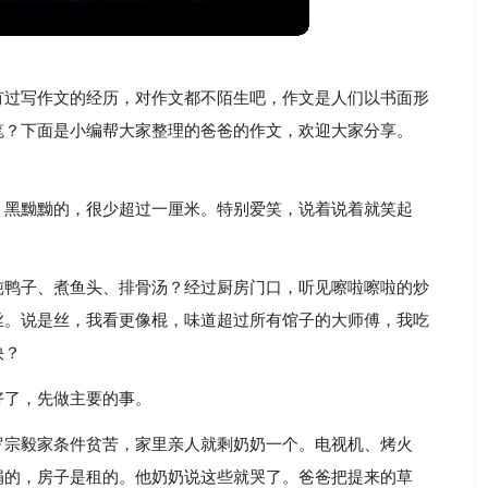
有过写作文的经历，对作文都不陌生吧，作文是人们以书面形
笔？下面是小编帮大家整理的爸爸的作文，欢迎大家分享。
，黑黝黝的，很少超过一厘米。特别爱笑，说着说着就笑起
炖鸭子、煮鱼头、排骨汤？经过厨房门口，听见嚓啦嚓啦的炒
丝。说是丝，我看更像棍，味道超过所有馆子的大师傅，我吃
快？
好了，先做主要的事。
罗宗毅家条件贫苦，家里亲人就剩奶奶一个。电视机、烤火
捐的，房子是租的。他奶奶说这些就哭了。爸爸把提来的草