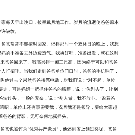
个家每天早出晚归，披星戴月地工作。岁月的流逝使爸爸原本
少许皱纹。
，爸爸常常不能按时回家。记得那时一个双休日的晚上，我想
妈妈的手准备去外边透透气。我换好鞋，准备出发，就在这时
原来爸爸回来了。我高兴得一蹦三尺高，因为终于可以和爸爸
个人打招呼。当我们走到爸爸单位门口时，爸爸的手机响了，
，叫他过去？果然爸爸接完电话，对我们说："对不起，单位
要走，可是妈妈一把抓住爸爸的胳膊，说："你别去了，让别
爸转过头，一脸的无奈，说："别人做，我不放心。"说着爸
"昭昭，单位上还有事需要我，况且我还是领导，要给大家起
着爸爸的背影，无可奈何地摇摇头。
，爸爸也被评为"优秀共产党员"，他还到省上领过奖呢。爸爸