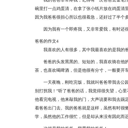
我的爸爸非常疼我，记得有一次爸爸去金笔
碗里打一点鸡蛋清，在拿了张小纸片放在鸡蛋清
因为我爸爸很担心所以也很着急，还好过了半个
因为我有一个即疼我，又非常爱我，有时还
爸爸的作文4
我喜欢的人有很多，其中我最喜欢的是我的
爸爸的头发黑黑的、短短的，我喜欢骑在他
茶，也喜欢喝啤酒，但是他很有分寸，一般要开
一天夜晚，刚吃完饭，我就叫爸爸带我去公
别打扰我！”听了爸爸的话，我觉得很失望，心
他看完电视，他来敲我的门，大声说要和我去踢
着爸爸出门去。我的爸爸就是这样，虽然有时很
学，虽然他的工作很忙，但是却从来没有因此而