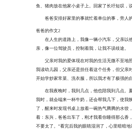
鱼、猪肉放在他家小桌子上。回家了长吁短叹，
爸爸安排好家里的事就忙着单位的事，旁人
爸爸的作文2
在人生的道路上，我像一辆小汽车，父亲以
亲，像一位驾驶员，控制着我，让我不误歧途。
父亲对我的爱体现在对我的生活无微不至地
我读幼儿园，父亲还是担任着这个任务，但父亲对
开始学炒家常菜、洗衣服，所以我才有了极强的自
在我夜晚时，我到几点，他也陪我到几点。
我时，就会端来一杯牛奶，还会帮我几下，使我
了，醒来时发现书桌上放着一碗热气腾腾的水饺
着：东兴，爸爸出车了，刚才我看你睡得那么香
不要太了。”看完后我的眼睛湿润了，心里暗暗地