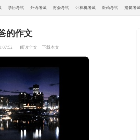
试
学历考试
外语考试
财会考试
计算机考试
医药考试
建筑考
爸的作文
:07:52
阅读全文
下载本文