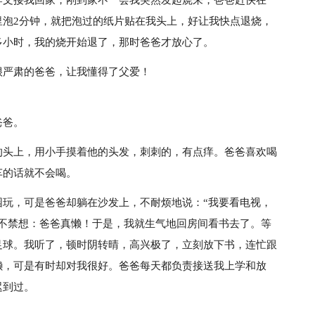
作文接我回家，刚到家不一会我突然发起烧来，爸爸赶快在一
里泡2分钟，就把泡过的纸片贴在我头上，好让我快点退烧，
多小时，我的烧开始退了，那时爸爸才放心了。
很严肃的爸爸，让我懂得了父爱！
爸爸。
的头上，用小手摸着他的头发，刺刺的，有点痒。爸爸喜欢喝
车的话就不会喝。
园玩，可是爸爸却躺在沙发上，不耐烦地说：“我要看电视，
里不禁想：爸爸真懒！于是，我就生气地回房间看书去了。等
足球。我听了，顿时阴转晴，高兴极了，立刻放下书，连忙跟
懒，可是有时却对我很好。爸爸每天都负责接送我上学和放
迟到过。