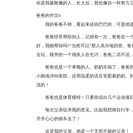
你是我最敬佩的人，长大后，我也像你一样努力
爸爸的作文6
我的爸爸不帅，看起来还凶巴巴的，可是他是
爸爸经常帮助别人，记得有一次，爸爸在一个
好，我能帮你吗?“当然可以”那人高兴地回答。
去玩，路旁的一个残疾人在乞讨，爸爸二话不说
爸爸也是一个孝顺的人。奶奶生病了，爸爸
小跑地冲向医院，还用温柔的语言安慰着奶奶。
流的！
爸爸也是体育模特！只要你说出几个运动项
每次父亲征求我的意见。比如我想骑自行车
开开心心的骑车去了！
这是我的父亲，他是一个无所不能的父亲！