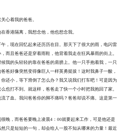
默关心着我的爸爸。
他在香港隔离，我想念他，他也想念我。
下午，现在回忆起来还历历在目。那天下了很大的雨，电闪雷
小，而且爸爸还是穿着雨鞋，他背着我走在狂风暴雨的街上。
时候我的头轻轻的靠在爸爸的肩膀上。他一只手抱着我，一只
的爸爸好像突然变得像巨人一样英勇挺拔！这时我鼻子一酸，
，你还小，等下滑倒了怎么办？我又说我们打车吧！可是因为
怎么也打不到。就这样，爸爸走了快一个小时把我抱回了家。
也流了血。我问爸爸你的脚不痛吗？爸爸却说不痛。这是第一
很晚，而爸爸要晚上凌晨4：00就要起来工作，可是他还是
虽然只是短短的一句，却会给人一股不知从哪来的力量！最近