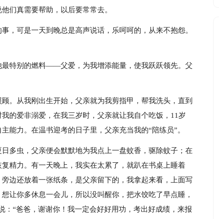
说他们真需要帮助，以后要常常去。
的事，可是一天到晚总是高声说话，乐呵呵的，从来不抱怨。
他最特别的燃料——父爱，为我增添能量，使我跃跃领先。父
照顾。从我刚出生开始，父亲就为我剪指甲，帮我洗头，直到
我的爱非溺爱，在我三岁时，父亲就让我自个吃饭，11岁
主能力。在温书迎考的日子里，父亲充当我的“陪练员”。
夏日多虫，父亲便会默默地为我点上一盘蚊香，驱除蚊子；在
恢复精力。有一天晚上，我实在太累了，就趴在书桌上睡着
，旁边还放着一张纸条，是父亲留下的，我拿起来看，上面写
，想让你多休息一会儿，所以没叫醒你，把水饺吃了早点睡，
说：“爸爸，谢谢你！我一定会好好用功，考出好成绩，来报