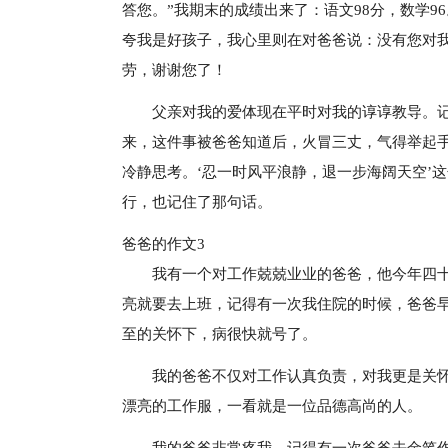
答您。”我期末的成绩出来了：语文98分，数学9
夸我是好孩子，我心里则在对爸爸说：没有您对
劳，谢谢您了！
父亲对我的爱体现在平时对我的谆谆教导。
来，这件事被爸爸知道后，火冒三丈，气得举起
冷静思考。‘忍一时风平浪静，退一步海阔天空’
行，也记住了那句话。
爸爸的作文3
我有一个对工作兢兢业业的爸爸，他今年四
亮就要去上班，记得有一次我住院的时候，爸爸
至的关怀下，病很快就号了。
我的爸爸不仅对工作认真负责，对我更是关
漂亮的工作服，一看就是一位品德高尚的人。