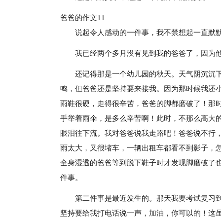
爸爸的作文11
说起令人感动的一件事，我不禁想起一直默
我已经两个多月没有见到我的爸爸了，因为
还记得那是一个幼儿园的秋天。天气阴沉沉
鸣，但爸爸还是坚持要来接我。因为那时候我还
雨鞋很硬，走得很辛苦，爸爸的脚都磨破了！那
手举着雨伞，是多么辛苦啊！此时，不那么高大
眼泪往下流。我对爸爸说我走路吧！爸爸说不行
雨太大，又很堵车，一辆出租车都看不到影子，
全身湿透的爸爸等到脱下鞋子时才发现脚磨破了
件事。
第二件事是最近发生的。那天我要考试复习到
坚持要给我打电话说一声，加油，你可以的！这