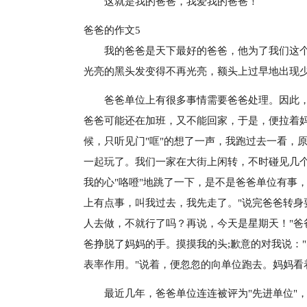
这就是我的爸爸，我爱我的爸爸！
爸爸的作文5
我的爸爸是天下最好的爸爸，他为了我们这
光亮的黑头发变得不再光亮，额头上过早地出现
爸爸单位上有很多事情需要爸爸处理。因此
爸爸可能还在加班，又不能回家，于是，便拉着
候，只听见门"哐"的想了一声，我跑过去一看，
一起玩了。我们一家在大街上闲转，不时碰见几
我的心"咯噔"地跳了一下，是不是爸爸单位有事
上有点事，叫我过去，我先走了。"说完爸爸转身
人去做，不就行了吗？再说，今天是星期天！"爸
爸挣脱了妈妈的手。摸摸我的头;歉意的对我说：
表率作用。"说着，便忽忽的向单位跑去。妈妈看
最近几年，爸爸单位连连被评为"先进单位"