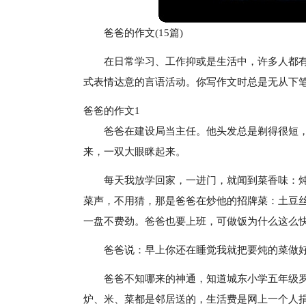
爸爸的作文(15篇)
在日常学习、工作抑或是生活中，许多人都
式表情达意的言语活动。你写作文时总是无从下
爸爸的作文1
爸爸在建设局当主任。他头发总是剃得很短
来，一双大眼眯起来。
每天我放学回家，一进门，就闻到菜香味：
菜声，不用猜，那是爸爸在炒他的招牌菜：土豆
一盘不费劲。爸爸也要上班，可做饭为什么这么
爸爸说：早上你还在睡觉我就把要炖的菜做
爸爸不知哪来的神通，知道城东小学五年级
炉、米、菜都是邻居送的，生活费是网上一个人