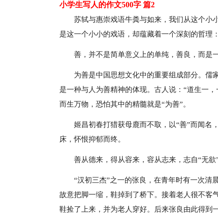
小学生写人的作文500字 篇2
苏轼与惠崇戏语牛粪与如来，我们从这个小小
是这一个小小的戏语，却蕴藏着一个深刻的哲理
善，并不是简单意义上的单纯，善良，而是
为善是中国思想文化中的重要组成部分。儒
是一种与人为善精神的体现。古人说：“道生一，
而生万物，恐怕其中的精髓就是“为善”。
姬昌初春打猎获母鹿而不取，以“善”而闻名
床，怀恨抑郁而终。
善从德来，得从容来，容从志来，志自“无欲
“汉初三杰”之一的张良，在青年时有一次清
故意把脚一缩，鞋掉到了桥下。接着老人很不客气
鞋捡了上来，并为老人穿好。后来张良由此得到