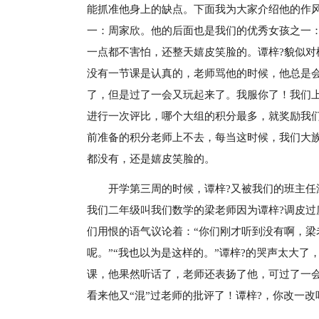
能抓准他身上的缺点。下面我为大家介绍他的作
一：周家欣。他的后面也是我们的优秀女孩之一
一点都不害怕，还整天嬉皮笑脸的。谭梓?貌似
没有一节课是认真的，老师骂他的时候，他总是会
了，但是过了一会又玩起来了。我服你了！我们
进行一次评比，哪个大组的积分最多，就奖励我
前准备的积分老师上不去，每当这时候，我们大
都没有，还是嬉皮笑脸的。
开学第三周的时候，谭梓?又被我们的班主
我们二年级叫我们数学的梁老师因为谭梓?调皮过
们用恨的语气议论着：“你们刚才听到没有啊，梁
呢。”“我也以为是这样的。”谭梓?的哭声太大
课，他果然听话了，老师还表扬了他，可过了一
看来他又“混”过老师的批评了！谭梓?，你改一改