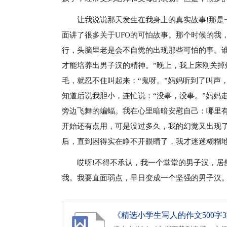
让我说说那天发生在我身上的真实故事!那是
面讲了很多关于UFO的可怕故事。那个时候的我
行，头脑里老是会不自觉的出现那些可怕的事。
才能培养出男子汉的精神。”晚上，我上床刚关掉
毛，就忍不住叫起来：“鬼呀。”妈妈听到了叫声，
知道后说我胆小，连忙说：“没事，没事。”妈妈
旁边飞舞的蝙蝠。我在心里暗暗安慰自己：哪里
开始还有点用，可是没过多久，我的幻觉又出现
后，直到困得实在睁不开眼睛了，我才迷迷糊糊
哎呀!不得不承认，我一个堂堂的男子汉，居
我。我要直面弱点，早日变成一个坚强的男子汉。
《精选小学生写人的作文500字3篇