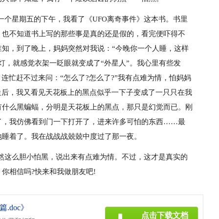
一个星期五的下午，我看了《UFO离奇事件》这本书。书里
，也不知道书上写的那些事是真的还是假的，看完便吓得不
谁知，到了晚上，妈妈突然对我说：“今晚你一个人睡，这样
灯，就感觉衣架一眨眼就变成了“外星人”。我心里有些发
连忙赶不过来问：“怎么了?怎么了?”我有点难为情，怕妈妈
走后，我又看见天花板上的黑点似乎一下子变成了一只只在我
有什么黑蝙蝠，分明是天花板上的黑点，那只是幻觉而已。刚
了，我仿佛看到门一下打开了，进来许多可怕的东西……最
地睡着了。我在战战战兢兢中度过了那一夜。
然这么胆小怕黑，说出来有点难为情。不过，这才是真实的
你相信吗?快来和我做朋友吧!
.doc》
点击下载文档