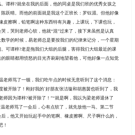
风。谭梓?就坐在我的后面，他的同桌是我们班的优秀女孩之
：陈跃晴。而他的前面就是我这个正班长：罗钰湄。但他好像
对橡皮擦啊，铅笔啊这种东西特有兴趣，上课玩，下课也玩，
哭，哭到老师心软，他就“混”过来了，接下来虽然是认真
上数学的时候，易老师总是要按我们的纪律来记分，一个星期
们。可谭梓?老是拖我们大组的后腿，害得我们大组最近的课
族的眼睛都用愤怒的目光齐刷刷地望着他，可他好像一点知觉
任温老师骂了一顿，我们吃午点的时候无意听到了这个消息：
度被开除了！刚好我的`好朋友张洁璇和胡惠茵也听到了，我
老师因为谭梓?被开除了！”“就是啊，我以为梁老师退休了
了，温老师骂了一会后，心有点软了，就先放他一马。第二节
会后，他又开始玩起手中的笔啊、橡皮擦啊、尺子啊什么的，
吧！