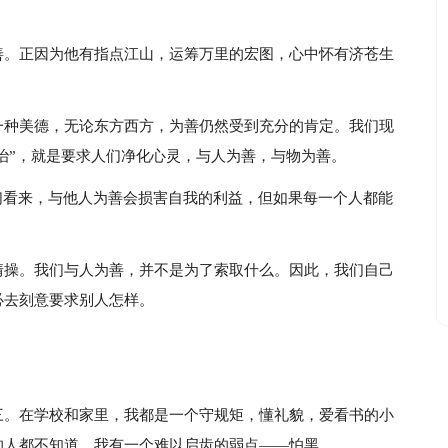
善。正因为他有指点江山，运筹万里的宏图，心中怀有济苍生
一种美德，无论东方西方，为善仍然受到充分的肯定。我们现
德治”，就是要求人们净化心灵，与人为善，与物为善。
们看来，与他人为善会损害自我的利益，但如果每一个人都能
情操。我们与人为善，并不是为了索取什么。因此，我们自己
必去刻意要求别人怎样。
三。在学校和家里，我都是一个守规矩，懂礼貌，爱看书的小
的人都不知道，我有一个难以启齿的弱点——怕黑。