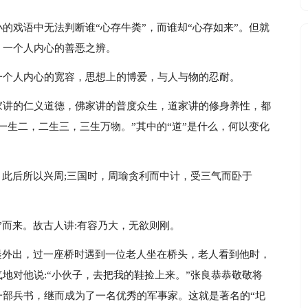
的戏语中无法判断谁“心存牛粪”，而谁却“心存如来”。但就
：一个人内心的善恶之辨。
一个人内心的宽容，思想上的博爱，与人与物的忍耐。
家讲的仁义道德，佛家讲的普度众生，道家讲的修身养性，都
一生二，二生三，三生万物。”其中的“道”是什么，何以变化
，此后所以兴周;三国时，周瑜贪利而中计，受三气而卧于
”而来。故古人讲:有容乃大，无欲则刚。
晨外出，过一座桥时遇到一位老人坐在桥头，老人看到他时，
地对他说:“小伙子，去把我的鞋捡上来。”张良恭恭敬敬将
一部兵书，继而成为了一名优秀的军事家。这就是著名的“圯