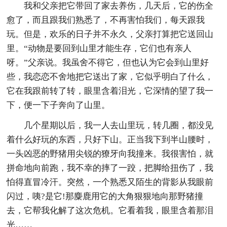
我和父亲把它带回了家去养伤，几天后，它的伤全
愈了，而且跟我们熟悉了，不再害怕我们，每天跟我
玩。但是，欢乐的日子并不永久，父亲打算把它送回山
里。“动物是要回到山里才能生存，它们也有亲人
呀。”父亲说。我虽舍不得它，但也认为它会到山里好
些，我恋恋不舍地把它送出了家，它似乎明白了什么，
它在我跟前转了转，眼里含着泪光，它深情的望了我一
下，便一下子奔向了山里。
几个星期以后，我一人去山里玩，转几圈，都没见
着什么好玩的东西，只好下山。正当我下到半山腰时，
一头凶恶的野猪用尖锐的獠牙向我撞来。我很害怕，就
拼命地向前跑，我不幸的摔了一跤，把脚给扭伤了，我
怕得直冒冷汗。突然，一个熟悉又陌生的背影从我眼前
闪过，咦?是它!那麋鹿用它的大角狠狠地向那野猪撞
去，它帮我化解了这次危机。它看着我，眼里含着那泪
光……