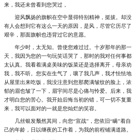
来，我还未曾看到您哭过，
迎风飘扬的旗帜在空中显得特别精神，挺拔。却没
有人会想到它有这么一天的原因，是风，尽管它历尽了
艰辛，那面旗帜也违背过它的意愿。
年少时，太无知。曾使您难过过。十岁那年的那一
天，我因为您的一句玩笑话哭了，那时的我对任何事都
太认真。我看着满桌美味的饭菜还是选择离开，母亲劝
我，我不听。您实在生气了，嚷了我几声，我才怯怯地
从屋里出来吃饭，我没注意到您那爬满皱纹的脸上，浓
郁的眉也皱了一下，眉宇间尽是心痛与怜爱。后来，我
才明白您的苦心。我开始后悔当初的错，可一切不复重
来，我可以面对的一就是您灿烂的笑容。
几丝银发颓然其间，向您“宣战”，您依旧“瞒”着自
己的年龄，日以继夜的工作着，为我的前程铺满道路。