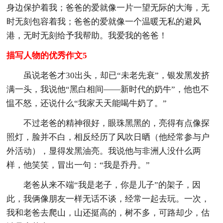
身边保护着我；爸爸的爱就像一片一望无际的大海，无
时无刻包容着我；爸爸的爱就像一个温暖无私的避风
港，无时无刻给予我帮助。我爱我的爸爸！
描写人物的优秀作文5
虽说老爸才30出头，却已“未老先衰”，银发黑发挤
满一头，我说他“黑白相间——新时代的奶牛”，他也不
愠不怒，还说什么“我家天天能喝牛奶了。”
不过老爸的精神很好，眼珠黑黑的，亮得有点像探
照灯，脸并不白，相反经历了风吹日晒（他经常参与户
外活动），显得发黑油亮。我说他与非洲人没什么两
样，他笑笑，冒出一句：“我是乔丹。”
老爸从来不端“我是老子，你是儿子”的架子，因
此，我俩像朋友一样无话不谈，经常一起去玩。一次，
我和老爸去爬山，山还挺高的，树不多，可路却少，估