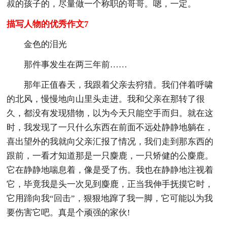
叔的孩子的，尽量做一个称职的哥哥。嗯，一定。
描写人物的优秀作文7
金色的泪光
那件事发生在两三年前……
那年正值春天，我跟着父亲去狩猎。我们伴着呼啸
的北风，慢慢地向山里头走进。我和父亲在那转了很
久，都没有发现猎物，以为今天只能空手而归。就在这
时，我发现了一只什么东西在前面不远处静静地躺在，
喜出望外的我就向父亲汇报了情况，我们走到那东西的
跟前，一看才知道那是一只麋鹿，一只矫健的公麋鹿。
它在静静地喘息着，像是受了伤。我也在静静地注视着
它，毕竟我是头一次见到麋鹿，正当我伸手抚摸它时，
它用蹄向我“回击”，狠狠地蹿了我一脚，它可能以为我
要伤害它吧。真是个顽强的家伙!