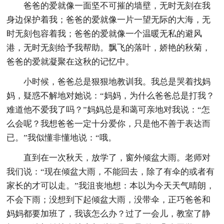
爸爸的爱就像一面坚不可摧的墙壁，无时无刻在我
身边保护着我；爸爸的爱就像一片一望无际的大海，无
时无刻包容着我；爸爸的爱就像一个温暖无私的避风
港，无时无刻给予我帮助。飘飞的落叶，娇艳的秋菊，
爸爸的爱就凝聚在这秋的记忆中。
小时候，爸爸总是狠狠地教训我。我总是哭着找妈
妈，疑惑不解地对她说：“妈妈，为什么爸爸总是打我？
难道他不爱我了吗？”妈妈总是和蔼可亲地对我说：“怎
么会呢？我想爸爸一定十分爱你，只是他不善于表达而
已。”我似懂非懂地说：“哦。
直到在一次秋天，放学了，窗外倾盆大雨。老师对
我们说：“现在倾盆大雨，不能回去，除了有伞的或者有
家长的才可以走。”我沮丧地想：本以为今天天气晴朗，
不会下雨；没想到下起倾盆大雨，没带伞，正巧爸爸和
妈妈都要加班了，我该怎么办？过了一会儿，教室了静