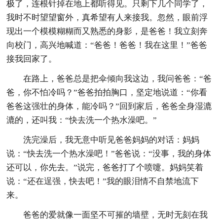
极了，连根针掉在地上都听得见。只剩下几个同学了，
我时不时望望窗外，真希望有人来接我。忽然，眼前浮
现出一个模模糊糊而又熟悉的身影，是爸爸！我立刻奔
向校门，高兴地喊道：“爸爸！爸爸！我在这里！”爸爸
接我回家了。
在路上，爸爸总是把伞倾向我这边，我问爸爸：“爸
爸，你不怕冷吗？”爸爸拍拍胸口，坚定地说道：“你看
爸爸这强壮的身体，能冷吗？”回到家后，爸爸全身湿漉
漉的，还叫我：“快去洗一个热水澡吧。”
洗完澡后，我无意中听见爸爸妈妈的对话：妈妈
说：“快去洗一个热水澡吧！”爸爸说：“没事，我的身体
还可以，你先去。”说完，爸爸打了个喷嚏。妈妈笑着
说：“还在逞强，快去吧！”我的眼泪情不自禁地流下
来。
爸爸的爱就像一面坚不可摧的墙壁，无时无刻在我