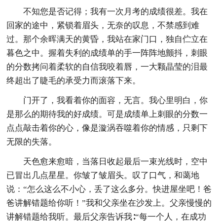
不知您是否记得；我有一次月考的成绩很差。我在
回家的途中，紧锁着眉头，无奈的叹息，不禁感到难
过。那个余晖满天的黄昏，我站在家门口，独自伫立在
暮色之中。握着失利的成绩单的手一阵阵地颤抖，刺眼
的分数拷问着柔软的自信我咬着唇，一大颗晶莹的泪最
终超出了睫毛的承受力而滚落下来。
门开了，我看着你的面容，无言。我心里明白，你
是那么的期待我的好成绩。可是成绩单上刺眼的分数一
点点敲击着你的心，像是漩涡吞噬着你的情感，只剩下
无限的失落。
天色愈来愈暗，当落日收起最后一束光线时，空中
已冒出几点星星。你皱了皱眉头。叹了口气，和蔼地
说：“怎么这么不小心，丢了这么多分。快进屋坐吧！爸
爸讲解错题给你听！”我和父亲坐在沙发上。父亲慢慢的
讲解错题给我听。最后父亲告诉我∶“每一个人，在成功