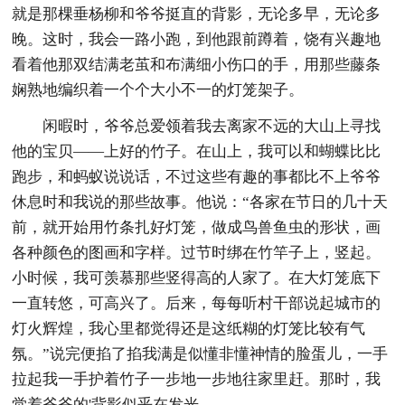
就是那棵垂杨柳和爷爷挺直的背影，无论多早，无论多
晚。这时，我会一路小跑，到他跟前蹲着，饶有兴趣地
看着他那双结满老茧和布满细小伤口的手，用那些藤条
娴熟地编织着一个个大小不一的灯笼架子。
闲暇时，爷爷总爱领着我去离家不远的大山上寻找
他的宝贝——上好的竹子。在山上，我可以和蝴蝶比比
跑步，和蚂蚁说说话，不过这些有趣的事都比不上爷爷
休息时和我说的那些故事。他说：“各家在节日的几十天
前，就开始用竹条扎好灯笼，做成鸟兽鱼虫的形状，画
各种颜色的图画和字样。过节时绑在竹竿子上，竖起。
小时候，我可羡慕那些竖得高的人家了。在大灯笼底下
一直转悠，可高兴了。后来，每每听村干部说起城市的
灯火辉煌，我心里都觉得还是这纸糊的灯笼比较有气
氛。”说完便掐了掐我满是似懂非懂神情的脸蛋儿，一手
拉起我一手护着竹子一步地一步地往家里赶。那时，我
觉着爷爷的'背影似乎在发光。