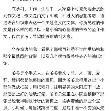
在学习、工作、生活中，大家都不可避免地会接触
到作文吧，作文是由文字组成，经过人的思想考虑，通
过语言组织来表达一个主题意义的文体。你所见过的作
文是什么样的呢？以下是小编精心整理的爷爷的坚守作
文，仅供参考，希望能够帮助到大家。
坐在窗边的我，看见了那棵再熟悉不过的垂杨柳和
那个最熟悉的背影，以及几个摆放得整整齐齐的油纸灯
笼。
爷爷是个手艺人。在爷爷看来，竹、木、藤、麦
秆、绫绢都是他疼惜的宝贝。因为爷爷觉得用这些个小
部件做成框架，用纸糊好，往明晃晃的太阳底下一放，
那便是上好的油纸灯笼。爷爷总爱坐在小院垂杨柳下那
张已经老得吱吱呀呀的藤椅上，摆弄着他的那些个宝
贝。小时候，每当我跨出门槛，庭院中唯一不变的风景