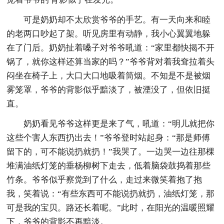
可是奶奶却不太欣赏爷爷的手艺。有一天向来和睦
的老两口吵起了架。听见房里有动静，我小心翼翼地躲
在了门后。奶奶扯着嗓子对爷爷吼道：“家里都快揭不开
锅了，就你这样还算当家的吗？”爷爷背对着我耷拉着头
闷坐在椅子上，大口大口地吸着筒烟。不知是不是被烟
雾笼罩，爷爷的背影似乎黯淡了，被湮没了，但依旧挺
直。
奶奶看见爷爷这样更是来了气，吼道：“明儿就把你
这些个害人东西扔出去！”爷爷登时站起身：“那是师傅
留下的，可不能说扔就扔！”我哭了。一边哭一边往那棵
堆满油纸灯笼的垂杨柳树下走去，低着脑袋鼓捣着那些
竹条。爷爷似乎察觉到了什么，走过来微笑着抱了抱
我，笑着说：“有些东西可不能说扔就扔，油纸灯笼，那
可是我的宝贝。路还长着呢。”此时，在阳光的温暖照耀
下，爷爷的背影不再黯淡。