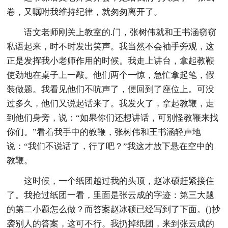
卷，又嘱咐我维持纪律，就匆匆离开了。
语文老师刚关上教室的.门，张树伟就和王书涵窃窃
私语起来，时不时发出笑声。我当然不会袖手旁观，这
正是发挥我小老师作用的时候。我走上讲台，拿起教鞭
使劲地在桌子上一敲。他们两个一惊，急忙拿起笔，假
装做题。我看见他们不吭声了，便回到了座位上。可没
过多久，他们又说起话来了。我发火了，拿起教鞭，走
到他们身旁，说：“如果你们还想讲话，可别怪教鞭来找
你们。”看着我手中的教鞭，张树伟和王书涵轻声地
说：“我们不说话了，行了吧？”我这才放下悬在空中的
教鞭。
这时候，一个纸团越过我的头顶，赵冰硕赶紧接住
了。我抢过纸团一看，里面是张云成的字迹：第三大题
的第二小题怎么做？而答案赵冰硕已经写到了下面。()抄
袭别人的答案，这可不行。我扔掉纸团，来到张云成的