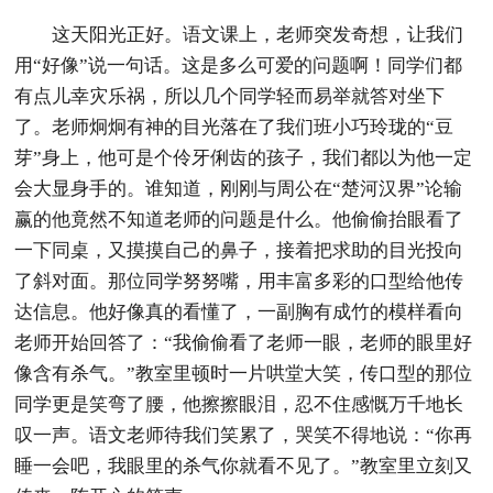
这天阳光正好。语文课上，老师突发奇想，让我们
用“好像”说一句话。这是多么可爱的问题啊！同学们都
有点儿幸灾乐祸，所以几个同学轻而易举就答对坐下
了。老师炯炯有神的目光落在了我们班小巧玲珑的“豆
芽”身上，他可是个伶牙俐齿的孩子，我们都以为他一定
会大显身手的。谁知道，刚刚与周公在“楚河汉界”论输
赢的他竟然不知道老师的问题是什么。他偷偷抬眼看了
一下同桌，又摸摸自己的鼻子，接着把求助的目光投向
了斜对面。那位同学努努嘴，用丰富多彩的口型给他传
达信息。他好像真的看懂了，一副胸有成竹的模样看向
老师开始回答了：“我偷偷看了老师一眼，老师的眼里好
像含有杀气。”教室里顿时一片哄堂大笑，传口型的那位
同学更是笑弯了腰，他擦擦眼泪，忍不住感慨万千地长
叹一声。语文老师待我们笑累了，哭笑不得地说：“你再
睡一会吧，我眼里的杀气你就看不见了。”教室里立刻又