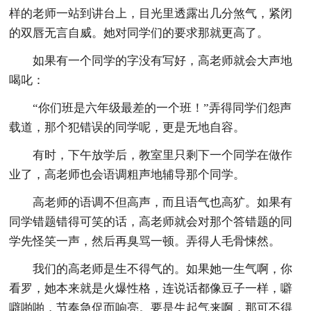
样的老师一站到讲台上，目光里透露出几分煞气，紧闭
的双唇无言自威。她对同学们的要求那就更高了。
如果有一个同学的字没有写好，高老师就会大声地
喝叱：
“你们班是六年级最差的一个班！”弄得同学们怨声
载道，那个犯错误的同学呢，更是无地自容。
有时，下午放学后，教室里只剩下一个同学在做作
业了，高老师也会语调粗声地辅导那个同学。
高老师的语调不但高声，而且语气也高犷。如果有
同学错题错得可笑的话，高老师就会对那个答错题的同
学先怪笑一声，然后再臭骂一顿。弄得人毛骨悚然。
我们的高老师是生不得气的。如果她一生气啊，你
看罗，她本来就是火爆性格，连说话都像豆子一样，噼
噼啪啪，节奏急促而响亮。要是生起气来啊，那可不得