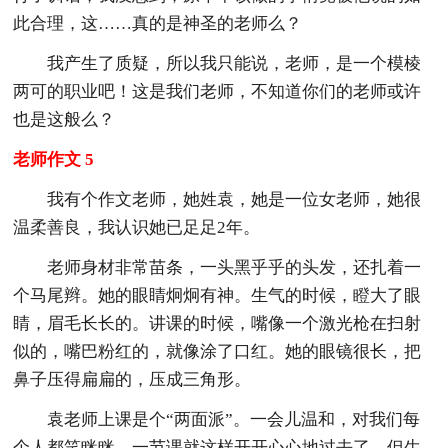
此合理，这……真的是神圣的老师么？
我产生了质疑，所以我只能说，老师，是一个模棱
两可的职业吧！这是我们老师，不知道你们的老师或许
也是这般么？
老师作文 5
我有个作文老师，她姓袁，她是一位女老师，她很
温柔善良，我认识她已足足2年。
老师身材非常苗条，一头黑乎乎的头发，还扎着一
个马尾辫。她的眼睛炯炯有神。生气的时候，瞪大了眼
睛，眉毛长长的。讲课的时候，嘴像一个激光枪在扫射
似的，嘴巴粉红的，就像涂了口红。她的眼镜很长，把
鼻子压得扁扁的，压成三角形。
袁老师上课是个“两面派”。一会儿温和，对我们每
个人都笑眯眯，一节课就这样开开心心地过去了。但生