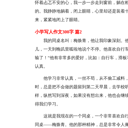
怀着忐忑不安的心，我一步一步走到窗前，躺在柜
的。我静静地躺着，闭上眼睛，心里却还是装着十
来，紧紧地闭上了眼睛。
小学写人作文300字 篇2
我的同桌名叫：梅焕青，他让我印象深刻。
儿，一天到晚叽里呱啦地说个不停。他喜欢自行
输了！”他有非常多的爱好，比如：自行车，滑板车，
认真。
他学习非常认真，一丝不苟，从不偷工减料
时，总是把不会做的题留到第二天早晨，去学校
样，纵然写到深夜，如果没有想出来，他也会继
得我们学习。
这就是我现在的一个同桌，一个非常喜欢自
同桌——梅焕青。他的那种精神，总是非常令人