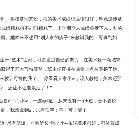
计师。那按常理来说，我的美术成绩也应该很好，毕竟遗传基
术成绩糟糕得不能再糟糕了。上学期期末成绩单发下来，别的
跺脚。她本来不想用“别人家的孩子”来教训我的，可事到如
生于“艺术”世家，可是通过自己的努力，在美术这一领域夺
内获得了艺术节特等奖，班主任直接在课堂上点名表扬了她。
拿来教训可怜的我了。“你看看人家小w，没人教她，美术还那
c，还让不让老娘活了！”
么是d；而小w，一连a到底，从来没有一个b过，更不要说
方面，我想拿到a，只有仨字：不！可！能！
道“尺有所短，寸有所长”吗？小w虽说美术很好，可体育成
。