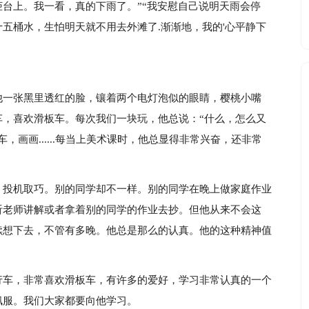
台上。我一看，真的下雨了。”“我安慰自己说明天雨会停
五桶水，生怕明天就不用去外滩了.渐渐地，我的'心平静下
他一张黑里透红的脸，镶着两个电灯泡似的眼睛，樱桃小嘴
车，喜欢滑板车。每次我们一块玩，他总说：“什么，怎么又
画画......每当上美术课时，他总显得非常兴奋，还非常
，投机取巧。别的同学却不一样。别的同学在晚上做家庭作业
听老师讲解或者拿着别的同学的作业去抄。但他从来不会这
续想下去，不管有多晚。他总是那么的认真。他的这种精神值
行车，非常喜欢滑板车，有许多的爱好，学习非常认真的一个
佩服。我们大家都要向他学习。