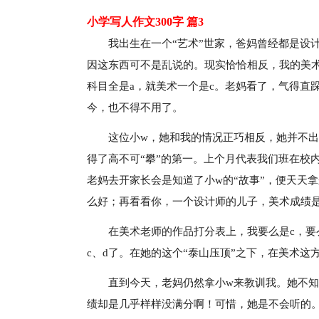
小学写人作文300字 篇3
我出生在一个“艺术”世家，爸妈曾经都是设
因这东西可不是乱说的。现实恰恰相反，我的美
科目全是a，就美术一个是c。老妈看了，气得直
今，也不得不用了。
这位小w，她和我的情况正巧相反，她并不出
得了高不可“攀”的第一。上个月代表我们班在校
老妈去开家长会是知道了小w的“故事”，便天天
么好；再看看你，一个设计师的儿子，美术成绩是
在美术老师的作品打分表上，我要么是c，要
c、d了。在她的这个“泰山压顶”之下，在美术这
直到今天，老妈仍然拿小w来教训我。她不知
绩却是几乎样样没满分啊！可惜，她是不会听的