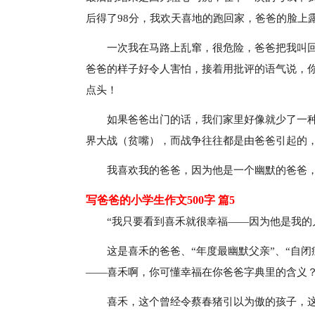
后得了98分，我欢天喜地的跑回家，爸爸的脸上
一次我在马路上乱窜，很危险，爸爸把我叫
爸爸的样子好令人害怕，接着用批评的语气说，
点头！
如果爸爸出门的话，我们家里好像就少了一
界大战（贫嘴），而战争往往都是由爸爸引起的
我喜欢我的爸爸，因为他是一个幽默的爸爸
写爸爸的小学生作文500字 篇5
“我只要看到喜禾就很幸福——因为他是我的
这是喜禾的爸爸、“年度最幽默父亲”、“自
——喜禾啊，你可懂幸福在你爸爸字典里的含义
喜禾，这个曾经令蔡春猪引以为傲的孩子，