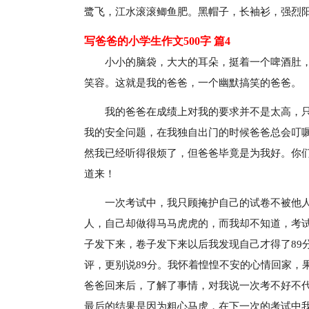
鹭飞，江水滚滚鲫鱼肥。黑帽子，长袖衫，强烈阳
写爸爸的小学生作文500字 篇4
小小的脑袋，大大的耳朵，挺着一个啤酒肚
笑容。这就是我的爸爸，一个幽默搞笑的爸爸。
我的爸爸在成绩上对我的要求并不是太高，
我的安全问题，在我独自出门的时候爸爸总会叮
然我已经听得很烦了，但爸爸毕竟是为我好。你
道来！
一次考试中，我只顾掩护自己的试卷不被他
人，自己却做得马马虎虎的，而我却不知道，考
子发下来，卷子发下来以后我发现自己才得了89
评，更别说89分。我怀着惶惶不安的心情回家，
爸爸回来后，了解了事情，对我说一次考不好不
最后的结果是因为粗心马虎，在下一次的考试中