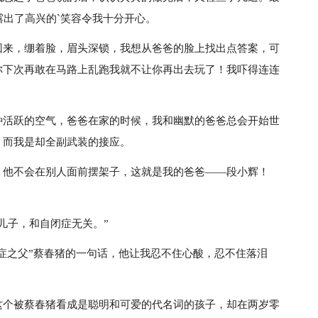
露出了高兴的`笑容令我十分开心。
回来，绷着脸，眉头深锁，我想从爸爸的脸上找出点答案，可
你下次再敢在马路上乱跑我就不让你再出去玩了！我吓得连连
种活跃的空气，爸爸在家的时候，我和幽默的爸爸总会开始世
，而我是却全副武装的接应。
，他不会在别人面前摆架子，这就是我的爸爸——段小辉！
儿子，和自闭症无关。”
闭症之父”蔡春猪的一句话，他让我忍不住心酸，忍不住落泪
？
这个被蔡春猪看成是聪明和可爱的代名词的孩子，却在两岁零