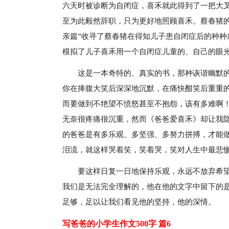
六天时被诊断为自闭症，喜禾就此得到了一把大
至为此毅然辞职，只为更好地照顾喜禾。蔡春猪的
亲篇”收寻了蔡春猪在得知儿子患自闭症后的种种
模拟了儿子喜禾用一个自闭症儿童的、自己的眼
这是一本奇特的、真实的书，那种诙谐幽默
你在捧腹大笑后深深地沉默，在痛快酣笑后重重
而要做到不绝望不愤怒甚至不抱怨，该有多难啊
无奈很疼痛很沉重，然而《爸爸爱喜禾》却让我
的爸爸是有多乐观、多坚强、多努力拼搏，才能
泪流，就这样哭着笑，笑着哭，笑对人生中最悲
要这样日复一日地保持乐观，永远不放弃希
我们是无法完全理解的，他在他的文字中留下的
足够，足以让我们看见他的坚持，他的深情。
写爸爸的小学生作文500字 篇6