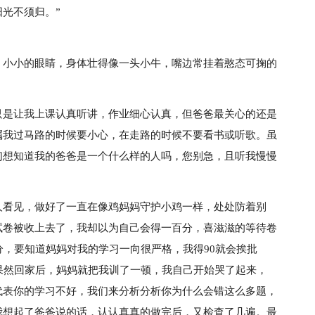
光不须归。”
，小小的眼睛，身体壮得像一头小牛，嘴边常挂着憨态可掬的
只是让我上课认真听讲，作业细心认真，但爸爸最关心的还是
嘱我过马路的时候要小心，在走路的时候不要看书或听歌。虽
们想知道我的爸爸是一个什么样的人吗，您别急，且听我慢慢
人看见，做好了一直在像鸡妈妈守护小鸡一样，处处防着别
试卷被收上去了，我却以为自己会得一百分，喜滋滋的等待卷
分，要知道妈妈对我的学习一向很严格，我得90就会挨批
果然回家后，妈妈就把我训了一顿，我自己开始哭了起来，
代表你的学习不好，我们来分析分析你为什么会错这么多题，
我想起了爸爸说的话，认认真真的做完后，又检查了几遍。最