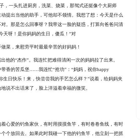
袖子，一头扎进厨房，洗菜、烧菜，那驾式还挺像个大厨师
主动提出当他的助手，可他却不领情。我想了想：今天是什么
不对。那是怎么回事呀？我带这一脸的疑惑，打算向爸爸问清
今天呀！是你妈妈的生日，傻瓜！”对
手做菜，来慰劳平时最最辛苦的好妈妈！
端出他的“杰作”。我连忙把难得清闲一次的妈妈拉了出来。
香的苦瓜堡……我连忙“抢功”：“妈妈，祝你happy
我也祝你生日快乐！来，快尝尝我的手艺怎么样？”说着，给妈妈夹
动地说不出话来了，脸上洋溢着幸福的微笑。
抱着心爱的钓鱼家伙，有时用摸摸鱼竿，有时卷卷鱼线，有时
一个个放回去。如果此时我碰一下他的钓鱼竿，他立刻一把抓