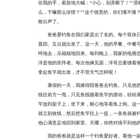
住我的手，着急地大喊：“小心，别弄断了！”“
么，干嘛那么珍惜？”“这个很贵的，你们懂不懂
敢出声了。
爸爸爱钓鱼在我们家是出了名的。每个双休日
晨四、五点就出发了。这一天，他的早餐、中餐
呵地去，乐颠颠地回来。每到晚上，我家的电视也
洋是他的崇拜者。每次他俩见面，洋哥总要缠着
拿起鱼竿就出发，才不管天气怎样呢！
暑假的一天，我难得陪爸爸去钓鱼。只见他
线往前方一甩，只见鱼线随着鱼竿的摆动，轻轻
竿放到架子上，坐下来，耐心地等着鱼上钩。这
就立刻收线，然后把鱼竿往上一提，一条鱼就被
他心满意足地回到家里。天哪，你绝对猜不到他
我的爸爸就是这样一个钓鱼爱好者。看他一