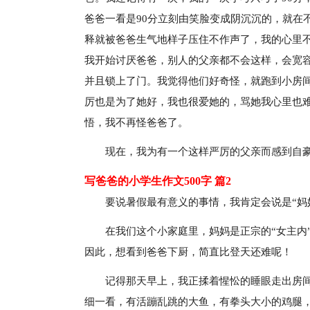
爸爸一看是90分立刻由笑脸变成阴沉沉的，就在
释就被爸爸生气地样子压住不作声了，我的心里不
我开始讨厌爸爸，别人的父亲都不会这样，会宽容
并且锁上了门。我觉得他们好奇怪，就跑到小房
厉也是为了她好，我也很爱她的，骂她我心里也
悟，我不再怪爸爸了。
现在，我为有一个这样严厉的父亲而感到自
写爸爸的小学生作文500字 篇2
要说暑假最有意义的事情，我肯定会说是“妈
在我们这个小家庭里，妈妈是正宗的“女主内
因此，想看到爸爸下厨，简直比登天还难呢！
记得那天早上，我正揉着惺忪的睡眼走出房
细一看，有活蹦乱跳的大鱼，有拳头大小的鸡腿