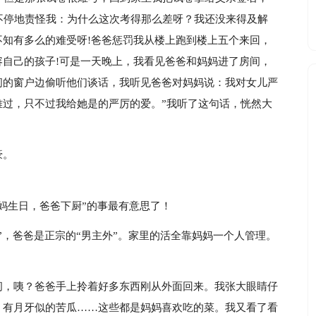
不停地责怪我：为什么这次考得那么差呀？我还没来得及解
知有多么的难受呀!爸爸惩罚我从楼上跑到楼上五个来回，
自己的孩子!可是一天晚上，我看见爸爸和妈妈进了房间，
间的窗户边偷听他们谈话，我听见爸爸对妈妈说：我对女儿严
难过，只不过我给她是的严厉的爱。”我听了这句话，恍然大
豪。
妈生日，爸爸下厨”的事最有意思了！
”，爸爸是正宗的“男主外”。家里的活全靠妈妈一个人管理。
间，咦？爸爸手上拎着好多东西刚从外面回来。我张大眼睛仔
，有月牙似的苦瓜……这些都是妈妈喜欢吃的菜。我又看了看