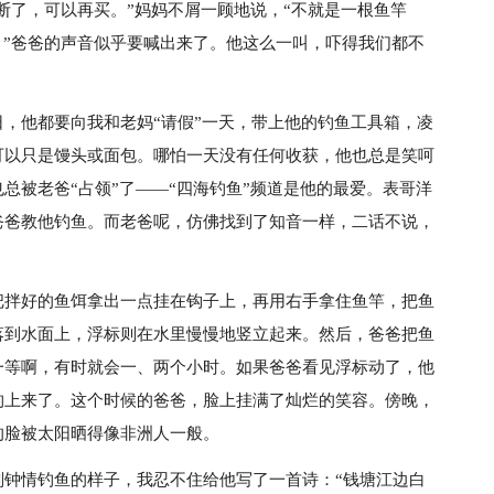
弄断了，可以再买。”妈妈不屑一顾地说，“不就是一根鱼竿
？”爸爸的声音似乎要喊出来了。他这么一叫，吓得我们都不
，他都要向我和老妈“请假”一天，带上他的钓鱼工具箱，凌
可以只是馒头或面包。哪怕一天没有任何收获，他也总是笑呵
总被老爸“占领”了——“四海钓鱼”频道是他的最爱。表哥洋
爸爸教他钓鱼。而老爸呢，仿佛找到了知音一样，二话不说，
把拌好的鱼饵拿出一点挂在钩子上，再用右手拿住鱼竿，把鱼
落到水面上，浮标则在水里慢慢地竖立起来。然后，爸爸把鱼
一等啊，有时就会一、两个小时。如果爸爸看见浮标动了，他
钓上来了。这个时候的爸爸，脸上挂满了灿烂的笑容。傍晚，
的脸被太阳晒得像非洲人一般。
副钟情钓鱼的样子，我忍不住给他写了一首诗：“钱塘江边白