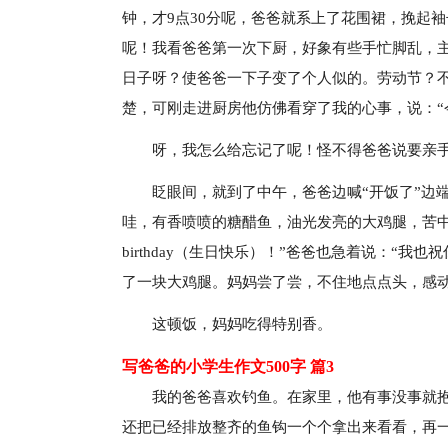
钟，才9点30分呢，爸爸就系上了花围裙，挽起
呢！我看爸爸第一次下厨，好象有些手忙脚乱，
日子呀？使爸爸一下子变了个人似的。劳动节？
楚，可刚走进厨房他仿佛看穿了我的心事，说：“
呀，我怎么给忘记了呢！怪不得爸爸说要亲
眨眼间，就到了中午，爸爸边喊“开饭了”边
哇，有香喷喷的糖醋鱼，油光发亮的大鸡腿，苦中带
birthday（生日快乐）！”爸爸也急着说：“
了一块大鸡腿。妈妈尝了尝，不住地点点头，感
这顿饭，妈妈吃得特别香。
写爸爸的小学生作文500字 篇3
我的爸爸喜欢钓鱼。在家里，他有事没事就
还把已经排放整齐的鱼钩一个个拿出来看看，再