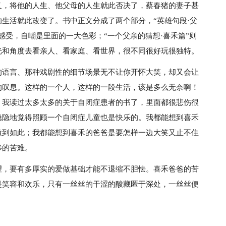
叉，将他的人生、他父母的人生就此否决了，蔡春猪的妻子甚
生活就此改变了。书中正文分成了两个部分，“英雄句段·父
感受，自嘲是里面的一大色彩；“一个父亲的猜想·喜禾篇”则
光和角度去看亲人、看家庭、看世界，很不同很好玩很独特。
的语言、那种戏剧性的细节场景无不让你开怀大笑，却又会让
的叹息。这样的一个人，这样的一段生活，该是多么无奈啊！
！我读过太多太多的关于自闭症患者的书了，里面都很悲伤很
隐隐地觉得照顾一个自闭症儿童也是快乐的。我都能想到喜禾
做到如此；我都能想到喜禾的爸爸是要怎样一边大笑又止不住
惨的苦难。
望，要有多厚实的爱做基础才能不退缩不胆怯。喜禾爸爸的苦
是笑容和欢乐，只有一丝丝的干涩的酸藏匿于深处，一丝丝便