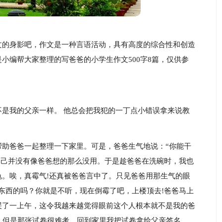
文的身影吧，作文是一种言语活动，具有高度的综合性和创造
小编帮大家整理的写爸爸的小学生作文500字8篇，仅供参
是我的父亲一样。 他总会把我犯的一丁点小错误拿来说教
帮助爸爸一起整理一下家里。可是，爸爸生气地说：“你能干
自己并没有像爸爸想的那么没用。于是趁爸爸在洗碗时，我也
。唉，真霉气!还真被爸爸言中了。只见爸爸用那生气的眼
东西的吗？你就是不听，现在倒霉了吧，上楼顶去!爸爸马上
哭了一上午，这令我越来越觉得眼前这个人根本就不是我的爸
，但是那张试卷很难考，回到家里我把试卷拿给父亲签名，