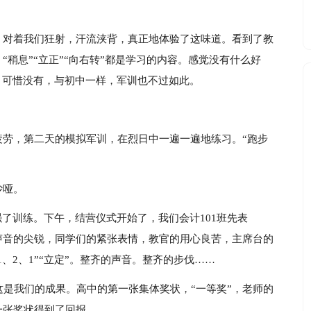
，对着我们狂射，汗流浃背，真正地体验了这味道。看到了教
稍息”“立正”“向右转”都是学习的内容。感觉没有什么好
，可惜没有，与初中一样，军训也不过如此。
疲劳，第二天的模拟军训，在烈日中一遍一遍地练习。“跑步
沙哑。
强了训练。下午，结营仪式开始了，我们会计101班先表
致。声音的尖锐，同学们的紧张表情，教官的用心良苦，主席台的
、2、1”“立定”。整齐的声音。整齐的步伐……
这是我们的成果。高中的第一张集体奖状，“一等奖”，老师的
一张奖状得到了回报。