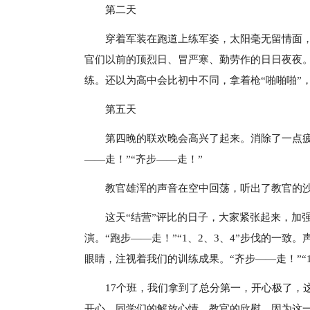
第二天
穿着军装在跑道上练军姿，太阳毫无留情面
官们以前的顶烈日、冒严寒、勤劳作的日日夜夜。“
练。还以为高中会比初中不同，拿着枪“啪啪啪”
第五天
第四晚的联欢晚会高兴了起来。消除了一点
——走！”“齐步——走！”
教官雄浑的声音在空中回荡，听出了教官的
这天“结营”评比的日子，大家紧张起来，加
演。“跑步——走！”“1、2、3、4”步伐的一
眼睛，注视着我们的训练成果。“齐步——走！”“1
17个班，我们拿到了总分第一，开心极了，
开心，同学们的解放心情，教官的欣慰，因为这