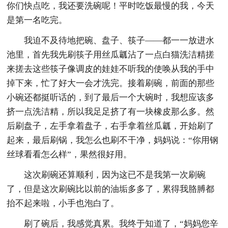
你们快点吃，我还要洗碗呢！平时吃饭最慢的我，今天
是第一名吃完。
我迫不及待地把碗、盘子、筷子——都一一放进水
池里，首先我先刷筷子用丝瓜瓤沾了一点白猫洗洁精搓
来搓去这些筷子像调皮的娃娃不听我的使唤从我的手中
掉下来，忙了好大一会才洗完。接着刷碗，前面的那些
小碗还都挺听话的，到了最后一个大碗时，我想应该多
挤一点洗洁精，所以我足足挤了有一块橡皮那么多。然
后刷盘子，左手拿着盘子，右手拿着丝瓜瓤，开始刷了
起来，最后刷锅，我怎么也刷不干净，妈妈说：“你用钢
丝球看看怎么样”，果然很好用。
这次刷碗还算顺利，因为这已不是我第一次刷碗
了，但是这次刷碗比以前的油垢多多了，累得我胳膊都
抬不起来啦，小手也泡白了。
刷了碗后，我感觉真累。我终于知道了，“妈妈您辛