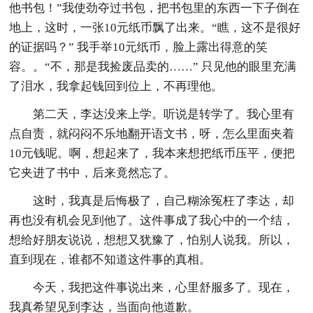
他书包！”我使劲夺过书包，把书包里的东西一下子倒在
地上，这时，一张10元纸币飘了出来。“瞧，这不是很好
的证据吗？” 我手举10元纸币，脸上露出得意的笑
容。。“不，那是我捡废品卖的……” 只见他的眼里充满
了泪水，我拿起钱回到位上，不再理他。
第二天，李达没来上学。听说是转学了。我心里有
点自责，就闷闷不乐地翻开语文书，呀，怎么里面夹着
10元钱呢。啊，想起来了，我本来想把纸币压平，便把
它夹进了书中，后来竟然忘了。
这时，我真是后悔极了，自己糊涂冤枉了李达，却
再也没有机会见到他了。这件事成了我心中的一个结，
想给好朋友说说，想想又犹豫了，怕别人说我。所以，
直到现在，谁都不知道这件事的真相。
今天，我把这件事说出来，心里舒服多了。现在，
我真希望见到李达，当面向他道歉。