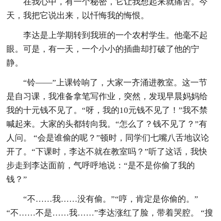
在我心中，有一个秘密，它让我想起来就痛苦。今
天，我把它说出来，以忏悔我的悔恨。
李达是上学期转到我班的一个农村学生。他毫不起
眼。可是，有一天，一个小小的插曲却打破了他的宁
静。
“铃——”上课铃响了，大家一齐涌进教室。这一节
是自习课，我准备拿笔写作业，突然，发现早晨妈妈给
我的十元钱不见了。“呀，我的10元钱不见了！”我不禁
喊起来。大家的头都转向我。“怎么了？钱不见了？”有
人问。 “会是谁偷的呢？”顿时，同学们七嘴八舌地议论
开了。“下课时，李达不就在教室吗？”听了这话，我快
步走到李达面前，气呼呼地说：“是不是你偷了我的
钱？”
“不……我……没有偷。”“哼，肯定是你偷的。”
“不……不是……我……”李达涨红了脸，带着哭腔。 “搜