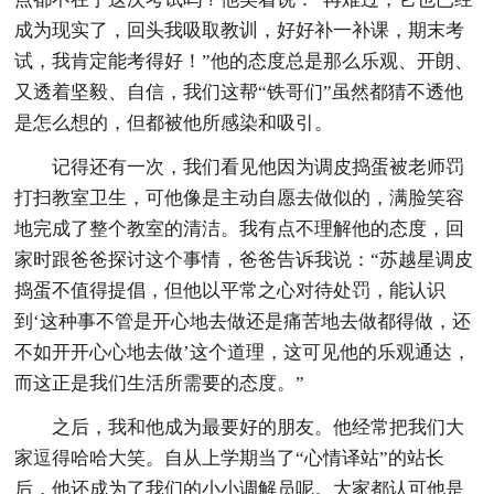
成为现实了，回头我吸取教训，好好补一补课，期末考
试，我肯定能考得好！”他的态度总是那么乐观、开朗、
又透着坚毅、自信，我们这帮“铁哥们”虽然都猜不透他
是怎么想的，但都被他所感染和吸引。
记得还有一次，我们看见他因为调皮捣蛋被老师罚
打扫教室卫生，可他像是主动自愿去做似的，满脸笑容
地完成了整个教室的清洁。我有点不理解他的态度，回
家时跟爸爸探讨这个事情，爸爸告诉我说：“苏越星调皮
捣蛋不值得提倡，但他以平常之心对待处罚，能认识
到‘这种事不管是开心地去做还是痛苦地去做都得做，还
不如开开心心地去做’这个道理，这可见他的乐观通达，
而这正是我们生活所需要的态度。”
之后，我和他成为最要好的朋友。他经常把我们大
家逗得哈哈大笑。自从上学期当了“心情译站”的站长
后，他还成为了我们的小小调解员呢。大家都认可他是