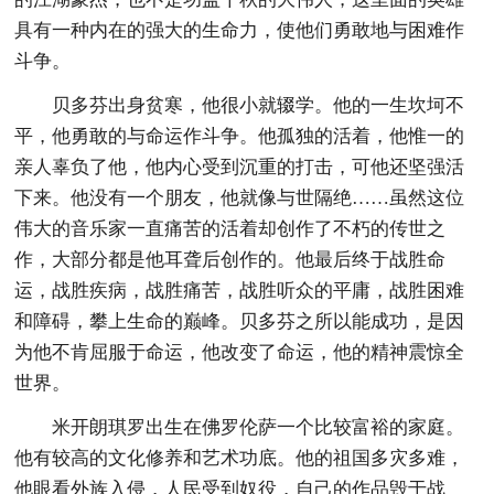
具有一种内在的强大的生命力，使他们勇敢地与困难作
斗争。
贝多芬出身贫寒，他很小就辍学。他的一生坎坷不
平，他勇敢的与命运作斗争。他孤独的活着，他惟一的
亲人辜负了他，他内心受到沉重的打击，可他还坚强活
下来。他没有一个朋友，他就像与世隔绝……虽然这位
伟大的音乐家一直痛苦的活着却创作了不朽的传世之
作，大部分都是他耳聋后创作的。他最后终于战胜命
运，战胜疾病，战胜痛苦，战胜听众的平庸，战胜困难
和障碍，攀上生命的巅峰。贝多芬之所以能成功，是因
为他不肯屈服于命运，他改变了命运，他的精神震惊全
世界。
米开朗琪罗出生在佛罗伦萨一个比较富裕的家庭。
他有较高的文化修养和艺术功底。他的祖国多灾多难，
他眼看外族入侵，人民受到奴役，自己的作品毁于战