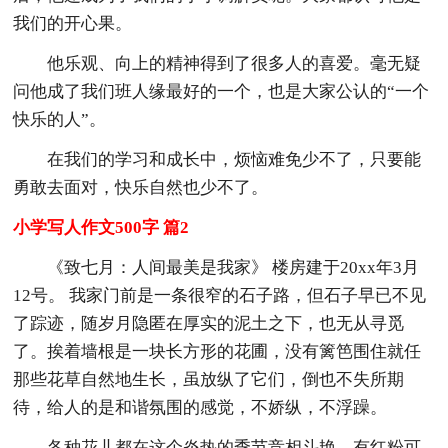
我们的开心果。
他乐观、向上的精神得到了很多人的喜爱。毫无疑
问他成了我们班人缘最好的一个，也是大家公认的“一个
快乐的人”。
在我们的学习和成长中，烦恼难免少不了，只要能
勇敢去面对，快乐自然也少不了。
小学写人作文500字 篇2
《致七月：人间最美是我家》 楼房建于20xx年3月
12号。 我家门前是一条很窄的石子路，但石子早已不见
了踪迹，随岁月隐匿在厚实的泥土之下，也无从寻觅
了。挨着墙根是一块长方形的花圃，没有篱笆围住就任
那些花草自然地生长，虽放纵了它们，倒也不失所期
待，给人的是和谐氛围的感觉，不娇纵，不浮躁。
各种花儿都在这个炎热的季节竞相斗艳，有红粉可