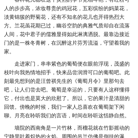
人的步步高，浓妆尊贵的鸡冠花，五彩缤纷的妈菜花，
淡黄锦簇的野菊花，还有不知名的花儿也开得热烈大
方。兰花虽花期已过，幽谷空韵的典雅气质却自在流落
人间，花中君子的儒雅显得如此淋漓洒脱。最靠边接近
门的是一株冬青树，在沉醉这片芬芳流溢，守望着我的
家。
走进家门，串串紫色的葡萄便在眼前浮现，茂盛的
枝叶向我热情地招手，快来品尝润滑可口的葡萄吧。此
刻最先想到的是汪曾祺先生的《葡萄月令》里那句去
吧，让人们尝去吧。葡萄是幸运的，只要有人这样懂得
它，付出也是莫大的欣慰了。所以，它的果汁是清甜的
回馈。傍晚的时候，我们一家人总喜欢在葡萄架下闲
聊。月亮在聆听我们的言语，时间在聆听这恬静自然。
墙院的西南角是一片竹林，而榴花就在竹影摇动的
宁静里吐着炽热的火焰。周围的吊兰仿佛是倒挂的瀑