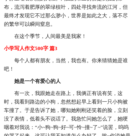
布，流泻着肥厚的翠绿枝叶，四处寻找奔流的江河，但
最终才发现它不过那么渺小，世界是如此之大，落不尽
的繁华可以瞬间窒息。
在这个季节，人间最美是我家！
小学写人作文500字 篇3
每个人都有朋友，当然，我也有。你来猜猜她是谁
吧！
她是一个有爱心的人
有一次，我跟她走在路上，我俩正有说有笑，这
时，我看到路边的小狗，忽然想起早上看到一只小狗被
车撞了。于是告诉了她，哪知她刚刚还笑着的脸，立刻
没了表情，低着头不说话了。我急忙问她怎么了，她哽
咽着对我说：“小~狗~狗~好~可~怜~撞~了~”说罢，呜呜
的哭了起来，这可让我不知道怎么办好了。唉~你说她是