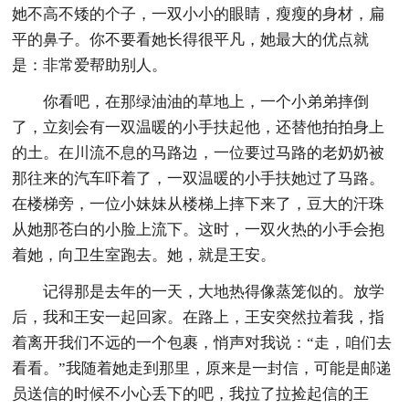
她不高不矮的个子，一双小小的眼睛，瘦瘦的身材，扁
平的鼻子。你不要看她长得很平凡，她最大的优点就
是：非常爱帮助别人。
你看吧，在那绿油油的草地上，一个小弟弟摔倒
了，立刻会有一双温暖的小手扶起他，还替他拍拍身上
的土。在川流不息的马路边，一位要过马路的老奶奶被
那往来的汽车吓着了，一双温暖的小手扶她过了马路。
在楼梯旁，一位小妹妹从楼梯上摔下来了，豆大的汗珠
从她那苍白的小脸上流下。这时，一双火热的小手会抱
着她，向卫生室跑去。她，就是王安。
记得那是去年的一天，大地热得像蒸笼似的。放学
后，我和王安一起回家。在路上，王安突然拉着我，指
着离开我们不远的一个包裹，悄声对我说：“走，咱们去
看看。”我随着她走到那里，原来是一封信，可能是邮递
员送信的时候不小心丢下的吧，我拉了拉捡起信的王