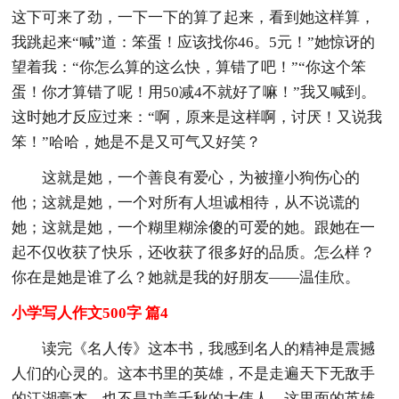
这下可来了劲，一下一下的算了起来，看到她这样算，
我跳起来“喊”道：笨蛋！应该找你46。5元！”她惊讶的
望着我：“你怎么算的这么快，算错了吧！”“你这个笨
蛋！你才算错了呢！用50减4不就好了嘛！”我又喊到。
这时她才反应过来：“啊，原来是这样啊，讨厌！又说我
笨！”哈哈，她是不是又可气又好笑？
这就是她，一个善良有爱心，为被撞小狗伤心的
他；这就是她，一个对所有人坦诚相待，从不说谎的
她；这就是她，一个糊里糊涂傻的可爱的她。跟她在一
起不仅收获了快乐，还收获了很多好的品质。怎么样？
你在是她是谁了么？她就是我的好朋友——温佳欣。
小学写人作文500字 篇4
读完《名人传》这本书，我感到名人的精神是震撼
人们的心灵的。这本书里的英雄，不是走遍天下无敌手
的江湖豪杰，也不是功盖千秋的大伟人，这里面的英雄