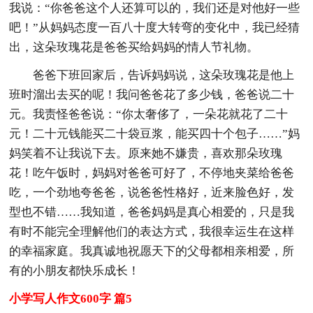
我说：“你爸爸这个人还算可以的，我们还是对他好一些
吧！”从妈妈态度一百八十度大转弯的变化中，我已经猜
出，这朵玫瑰花是爸爸买给妈妈的情人节礼物。
爸爸下班回家后，告诉妈妈说，这朵玫瑰花是他上
班时溜出去买的呢！我问爸爸花了多少钱，爸爸说二十
元。我责怪爸爸说：“你太奢侈了，一朵花就花了二十
元！二十元钱能买二十袋豆浆，能买四十个包子……”妈
妈笑着不让我说下去。原来她不嫌贵，喜欢那朵玫瑰
花！吃午饭时，妈妈对爸爸可好了，不停地夹菜给爸爸
吃，一个劲地夸爸爸，说爸爸性格好，近来脸色好，发
型也不错……我知道，爸爸妈妈是真心相爱的，只是我
有时不能完全理解他们的表达方式，我很幸运生在这样
的幸福家庭。我真诚地祝愿天下的父母都相亲相爱，所
有的小朋友都快乐成长！
小学写人作文600字 篇5