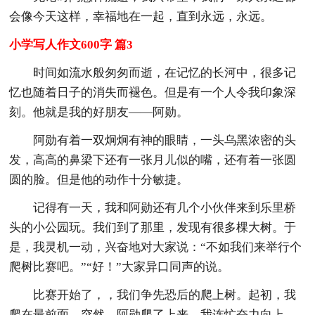
会像今天这样，幸福地在一起，直到永远，永远。
小学写人作文600字 篇3
时间如流水般匆匆而逝，在记忆的长河中，很多记
忆也随着日子的消失而褪色。但是有一个人令我印象深
刻。他就是我的好朋友——阿勋。
阿勋有着一双炯炯有神的眼睛，一头乌黑浓密的头
发，高高的鼻梁下还有一张月儿似的嘴，还有着一张圆
圆的脸。但是他的动作十分敏捷。
记得有一天，我和阿勋还有几个小伙伴来到乐里桥
头的小公园玩。我们到了那里，发现有很多棵大树。于
是，我灵机一动，兴奋地对大家说：“不如我们来举行个
爬树比赛吧。”“好！”大家异口同声的说。
比赛开始了，，我们争先恐后的爬上树。起初，我
爬在最前面，突然，阿勋爬了上来。我连忙奋力向上