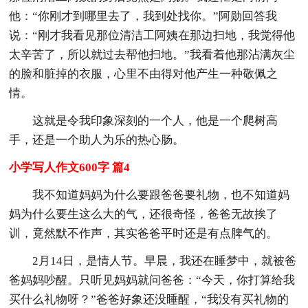
他：“你刚才到哪里去了，我到处找你。”阿勋回答我
说：“刚才我看见那位清洁工阿姨在那边扫地，我觉得他
太辛苦了，所以就过去帮他扫地。”我看着他那沾满灰尘
的脸和脏掉的衣服，心里不由得对他产生一种敬佩之
情。
这就是令我印象深刻的一个人，他是一个爬树高
手，还是一个助人为乐的热心肠。
小学写人作文600字 篇4
我不知道妈妈为什么要跟爸爸要礼物，也不知道妈
妈为什么要生这么大的气，还很奇怪，爸爸无故挨了
训，竟然默不作声，其实爸爸平时还是有点脾气的。
2月14日，是情人节。早晨，我还在睡梦中，就被爸
爸妈妈吵醒。只听见妈妈就问爸爸：“今天，你打算给我
买什么礼物呀？”爸爸好象还没睡醒，“我没有买礼物的