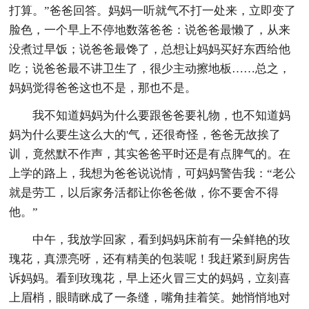
打算。”爸爸回答。妈妈一听就气不打一处来，立即变了
脸色，一个早上不停地数落爸爸：说爸爸最懒了，从来
没煮过早饭；说爸爸最馋了，总想让妈妈买好东西给他
吃；说爸爸最不讲卫生了，很少主动擦地板……总之，
妈妈觉得爸爸这也不是，那也不是。
我不知道妈妈为什么要跟爸爸要礼物，也不知道妈
妈为什么要生这么大的'气，还很奇怪，爸爸无故挨了
训，竟然默不作声，其实爸爸平时还是有点脾气的。在
上学的路上，我想为爸爸说说情，可妈妈警告我：“老公
就是劳工，以后家务活都让你爸爸做，你不要舍不得
他。”
中午，我放学回家，看到妈妈床前有一朵鲜艳的玫
瑰花，真漂亮呀，还有精美的包装呢！我赶紧到厨房告
诉妈妈。看到玫瑰花，早上还火冒三丈的妈妈，立刻喜
上眉梢，眼睛眯成了一条缝，嘴角挂着笑。她悄悄地对