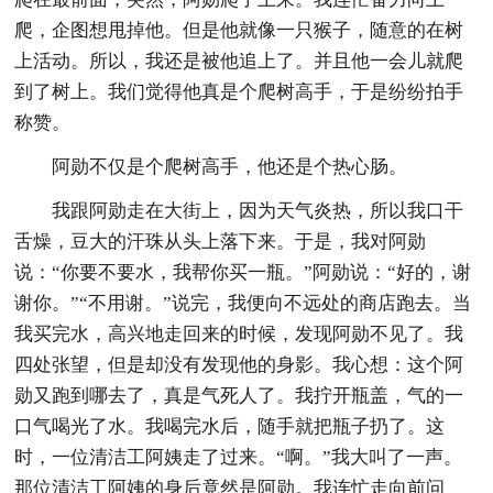
爬，企图想甩掉他。但是他就像一只猴子，随意的在树
上活动。所以，我还是被他追上了。并且他一会儿就爬
到了树上。我们觉得他真是个爬树高手，于是纷纷拍手
称赞。
阿勋不仅是个爬树高手，他还是个热心肠。
我跟阿勋走在大街上，因为天气炎热，所以我口干
舌燥，豆大的汗珠从头上落下来。于是，我对阿勋
说：“你要不要水，我帮你买一瓶。”阿勋说：“好的，谢
谢你。”“不用谢。”说完，我便向不远处的商店跑去。当
我买完水，高兴地走回来的时候，发现阿勋不见了。我
四处张望，但是却没有发现他的身影。我心想：这个阿
勋又跑到哪去了，真是气死人了。我拧开瓶盖，气的一
口气喝光了水。我喝完水后，随手就把瓶子扔了。这
时，一位清洁工阿姨走了过来。“啊。”我大叫了一声。
那位清洁工阿姨的身后竟然是阿勋。我连忙走向前问