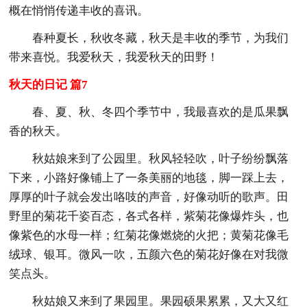
概在悄悄传递丰收的喜讯。
春种夏长，秋收冬藏，秋天是丰收的季节，为我们
带来喜悦。我爱秋天，我爱秋天的田野！
秋天的日记 篇7
春、夏、秋、冬四个季节中，我最喜欢的是瓜果飘
香的秋天。
秋姑娘来到了公园里。秋风轻轻吹，叶子纷纷飘落
下来，小路好像铺上了一条美丽的地毯，脚一踩上去，
厚厚的叶子就会发出咯吱的声音，好像动听的歌声。田
野里的菊花千姿百态，各式各样，紫菊花像爆炸头，也
像紫色的水母一样；红菊花像燃烧的火把；黄菊花像毛
绒球、银耳。微风一吹，五颜六色的菊花好像在对我微
笑点头。
秋姑娘又来到了果园里。果园硕果累累，又大又红