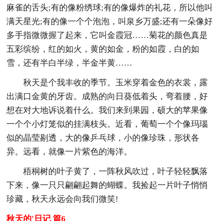
麻雀的舌头;有的像粉绣球;有的像爆炸的礼花，所以他叫
满天星光;有的像一个个泡泡，叫泉乡万盛;还有一朵像好
多手指微微握了起来，它叫金霞冠……菊花的颜色真是
五彩缤纷，红的如火，黄的如金，粉的如霞，白的如
雪，还有半白半绿，半金半黄……
秋天是个我丰收的季节。玉米穿着金色的衣裳，露
出满口金黄的牙齿。成熟的向日葵低着头，弯着腰，好
想在对大地诉说着什么。我们来到果园，硕大的苹果像
一个个小灯笼似的挂满枝头。近看，葡萄一个个像玛瑙
似的晶莹剔透，大的像乒乓球，小的像珍珠，形状各
异。远看，就像一片紫色的海洋。
梧桐树的叶子黄了，一阵秋风吹过，叶子轻轻飘落
下来，像一只只翩翩起舞的蝴蝶。我捡起一片叶子悄悄
珍藏，秋天永远会向我们微笑!
秋天的'日记 篇6