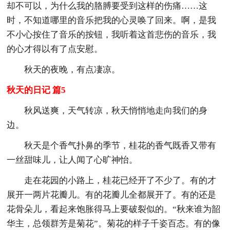
却不可以，为什么我的胳膊要受到这样的伤痛……这
时，不知道哪里的音乐把我的心灵唤了回来。啊，是我
不小心按住了音乐的按钮，我听着这首悲伤的音乐，我
的心才得以有了点安慰。
秋天的夜晚，有点凄凉。
秋天的日记 篇5
秋风送爽，天气转凉，秋天悄悄地走向我们的身
边。
秋天是个香气扑鼻的季节，桂花的香气既香又带有
一丝甜味儿，让人闻了心旷神怡。
走在花园的小路上，桂花已经开了不少了。有的才
展开一两片花瓣儿。有的花瓣儿全都展开了。有的还是
花骨朵儿，看起来饱胀得马上要破裂似的。“秋来谁为韶
华主，总领群芳是菊花”。菊花的样子千姿百态。有的像