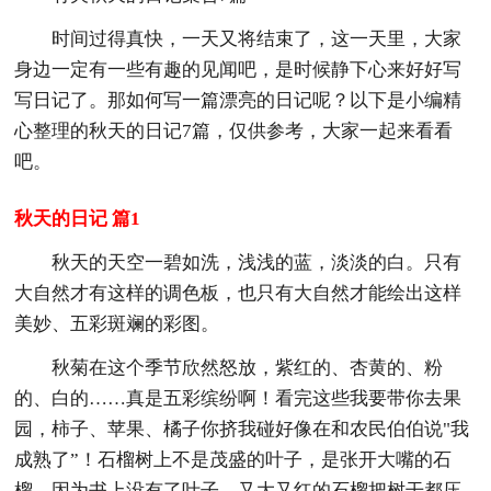
时间过得真快，一天又将结束了，这一天里，大家
身边一定有一些有趣的见闻吧，是时候静下心来好好写
写日记了。那如何写一篇漂亮的日记呢？以下是小编精
心整理的秋天的日记7篇，仅供参考，大家一起来看看
吧。
秋天的日记 篇1
秋天的天空一碧如洗，浅浅的蓝，淡淡的白。只有
大自然才有这样的调色板，也只有大自然才能绘出这样
美妙、五彩斑斓的彩图。
秋菊在这个季节欣然怒放，紫红的、杏黄的、粉
的、白的……真是五彩缤纷啊！看完这些我要带你去果
园，柿子、苹果、橘子你挤我碰好像在和农民伯伯说"我
成熟了”！石榴树上不是茂盛的叶子，是张开大嘴的石
榴，因为书上没有了叶子，又大又红的石榴把树干都压