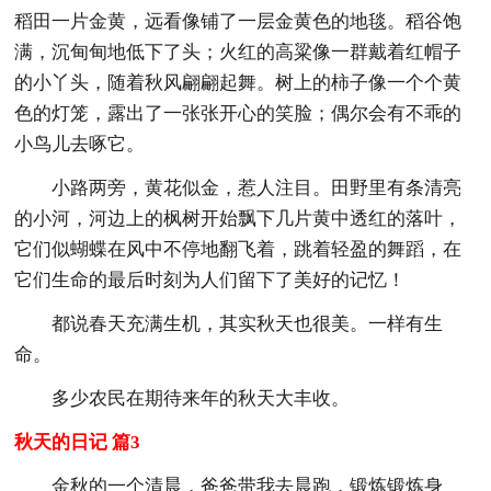
稻田一片金黄，远看像铺了一层金黄色的地毯。稻谷饱
满，沉甸甸地低下了头；火红的高粱像一群戴着红帽子
的小丫头，随着秋风翩翩起舞。树上的柿子像一个个黄
色的灯笼，露出了一张张开心的笑脸；偶尔会有不乖的
小鸟儿去啄它。
小路两旁，黄花似金，惹人注目。田野里有条清亮
的小河，河边上的枫树开始飘下几片黄中透红的落叶，
它们似蝴蝶在风中不停地翻飞着，跳着轻盈的舞蹈，在
它们生命的最后时刻为人们留下了美好的记忆！
都说春天充满生机，其实秋天也很美。一样有生
命。
多少农民在期待来年的秋天大丰收。
秋天的日记 篇3
金秋的一个清晨，爸爸带我去晨跑，锻炼锻炼身