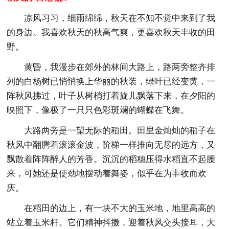
凉风习习，细雨绵绵，秋天在不知不觉中来到了我
的身边。我喜欢秋天的秋高气爽，更喜欢秋天丰收的田
野。
黄昏，我漫步在郊外的林间大路上，路两旁整齐排
列的白杨树已悄悄换上华丽的秋装，绿叶已经变黄，一
阵秋风拂过，叶子从树梢打着旋儿飘落下来，在夕阳的
映照下，像极了一只只色彩斑斓的蝴蝶在飞舞。
大路两旁是一望无际的稻田。田里金灿灿的稻子在
秋风中翻腾着滚滚金波，阶梯一样推向无尽的远方，又
飘散着阵阵醉人的芳香。沉沉的稻穗压得水稻直不起腰
来，可她还是使劲地摆动着舞姿，似乎在为丰收而欢
庆。
在稻田的边上，有一块不大的玉米地，地里高高的
站立着玉米杆。它们精神抖擞，迎着秋风交头接耳，大