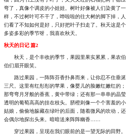
弯了，真像个调皮的小娃娃。树叶好像被人们染黄了一
样，不过树叶可不干了，哗啦啦的往大树的脚下掉，人
们看了不知如何是好，只好把叶子扫走了。秋天这是个
多姿多彩的季节呀，我喜欢秋天。
秋天的日记 篇2
秋天，是个丰收的季节，果园里果实累累，果农伯
伯们眉开眼笑。
路过果园，一阵阵芬香扑鼻而来，让你忍不住垂涎
三尺。这里有红彤彤的苹果，像婴儿的脸嫩红嫩红的；
那弯弯月牙般的香蕉，黄中带绿；还有那一串串的晶莹
透明的葡萄高高的挂在枝头。脐橙则像一个个害羞的小
姑娘，偷偷地躲藏在绿叶的后面，随着微风的吹动，还
会偶尔地探出头来。暗暗送来阵阵幽香……
穿过果园，呈现在我们眼前的是一望无际的田野。