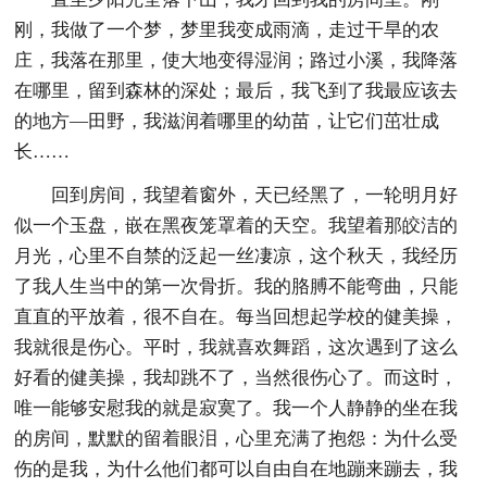
刚，我做了一个梦，梦里我变成雨滴，走过干旱的农
庄，我落在那里，使大地变得湿润；路过小溪，我降落
在哪里，留到森林的深处；最后，我飞到了我最应该去
的地方—田野，我滋润着哪里的幼苗，让它们茁壮成
长……
回到房间，我望着窗外，天已经黑了，一轮明月好
似一个玉盘，嵌在黑夜笼罩着的天空。我望着那皎洁的
月光，心里不自禁的泛起一丝凄凉，这个秋天，我经历
了我人生当中的第一次骨折。我的胳膊不能弯曲，只能
直直的平放着，很不自在。每当回想起学校的健美操，
我就很是伤心。平时，我就喜欢舞蹈，这次遇到了这么
好看的健美操，我却跳不了，当然很伤心了。而这时，
唯一能够安慰我的就是寂寞了。我一个人静静的坐在我
的房间，默默的留着眼泪，心里充满了抱怨：为什么受
伤的是我，为什么他们都可以自由自在地蹦来蹦去，我