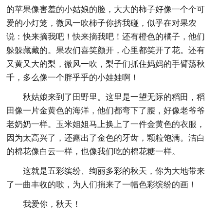
的苹果像害羞的小姑娘的脸，大大的柿子好像一个个可
爱的小灯笼，微风一吹柿子你挤我碰，似乎在对果农
说：快来摘我吧！快来摘我吧！还有橙色的橘子，他们
躲躲藏藏的。果农们喜笑颜开，心里都笑开了花。还有
又黄又大的梨，微风一吹，梨子们抓住妈妈的手臂荡秋
千，多么像一个胖乎乎的小娃娃啊！
秋姑娘来到了田野里。这里是一望无际的稻田，稻
田像一片金黄色的海洋，他们都弯下了腰，好像老爷爷
老奶奶一样。玉米姐姐马上换上了一件金黄色的衣服，
因为太高兴了，还露出了金色的牙齿，颗粒饱满。洁白
的棉花像白云一样，也像我们吃的棉花糖一样。
这就是五彩缤纷、绚丽多彩的秋天，你为大地带来
了一曲丰收的歌，为人们捎来了一幅色彩缤纷的画！
我爱你，秋天！