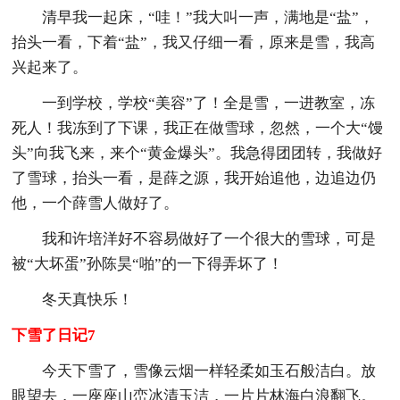
清早我一起床，“哇！”我大叫一声，满地是“盐”，
抬头一看，下着“盐”，我又仔细一看，原来是雪，我高
兴起来了。
一到学校，学校“美容”了！全是雪，一进教室，冻
死人！我冻到了下课，我正在做雪球，忽然，一个大“馒
头”向我飞来，来个“黄金爆头”。我急得团团转，我做好
了雪球，抬头一看，是薛之源，我开始追他，边追边仍
他，一个薛雪人做好了。
我和许培洋好不容易做好了一个很大的雪球，可是
被“大坏蛋”孙陈昊“啪”的一下得弄坏了！
冬天真快乐！
下雪了日记7
今天下雪了，雪像云烟一样轻柔如玉石般洁白。放
眼望去，一座座山峦冰清玉洁，一片片林海白浪翻飞。