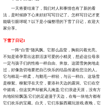
一天将要结束了，我们对人和事情也有了新的看
法，是时候静下心来好好写写日记了。怎样写日记才更
能吸引眼球呢？以下是小编整理的下雪了日记，欢迎大
家分享。
下雪了日记1
一阵“白雪”随风飘。它那么晶莹，胸前闪着光亮。
不知是谁孕育出这群活泼可爱的小精灵，想必这位母亲
一定与孩子们的性格一样自由、奔放。这团雪匆匆地走
过，好像急切地要把自己快乐的结晶传递给悲泣的人。
它与棉花一样柔，与鹅毛一样轻，与云一样白。这场雪
是柳絮。柳絮浮在天空，要添补天边的露洞。它们在空
中嬉戏，但这笑声却被风儿掩盖;它们浪迹天涯，没有方
向地轻轻飘荡;它们的足迹漫于天边，在每一块地方都有
它们欢乐的宝藏。白天，它们东躲西藏玩游戏;夜晚，它