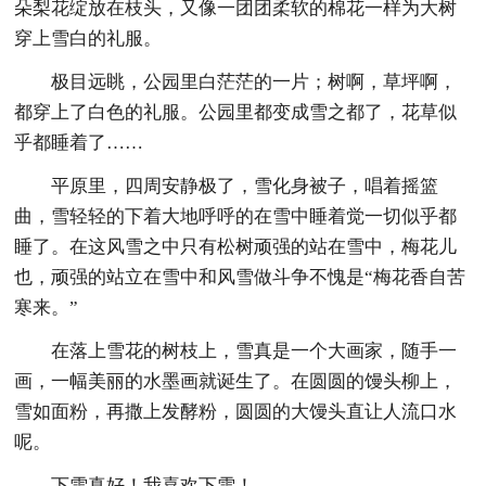
朵梨花绽放在枝头，又像一团团柔软的棉花一样为大树
穿上雪白的礼服。
极目远眺，公园里白茫茫的一片；树啊，草坪啊，
都穿上了白色的礼服。公园里都变成雪之都了，花草似
乎都睡着了……
平原里，四周安静极了，雪化身被子，唱着摇篮
曲，雪轻轻的下着大地呼呼的在雪中睡着觉一切似乎都
睡了。在这风雪之中只有松树顽强的站在雪中，梅花儿
也，顽强的站立在雪中和风雪做斗争不愧是“梅花香自苦
寒来。”
在落上雪花的树枝上，雪真是一个大画家，随手一
画，一幅美丽的水墨画就诞生了。在圆圆的馒头柳上，
雪如面粉，再撒上发酵粉，圆圆的大馒头直让人流口水
呢。
下雪真好！我喜欢下雪！