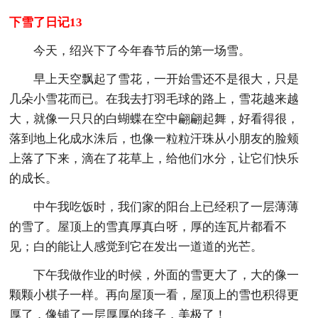
下雪了日记13
今天，绍兴下了今年春节后的第一场雪。
早上天空飘起了雪花，一开始雪还不是很大，只是
几朵小雪花而已。在我去打羽毛球的路上，雪花越来越
大，就像一只只的白蝴蝶在空中翩翩起舞，好看得很，
落到地上化成水洙后，也像一粒粒汗珠从小朋友的脸颊
上落了下来，滴在了花草上，给他们水分，让它们快乐
的成长。
中午我吃饭时，我们家的阳台上已经积了一层薄薄
的雪了。屋顶上的雪真厚真白呀，厚的连瓦片都看不
见；白的能让人感觉到它在发出一道道的光芒。
下午我做作业的时候，外面的雪更大了，大的像一
颗颗小棋子一样。再向屋顶一看，屋顶上的雪也积得更
厚了，像铺了一层厚厚的毯子，美极了！