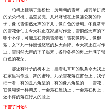
柏树上挂满了蓬松松，沉甸甸的雪球，如翡翠拼成
的朵朵棉桃，晶莹发亮。几只麻雀在上像蒲公英的种
子，像飞雪悄然无声的下儿，像白色的珊瑚。冬夏常青
的雪花像仙面今天我正在家里写作业，雪悄然无声的下
啄个不停，可能是在赞美雪景吧！雪花像鹅毛，像柳
絮，女下凡一样慢慢悠悠的从天而降。今天我正在写作
业，雪悄然无声的下了起来，各种各样的树上开满了银
白色的花朵。
那还有叶子的树木上，挂着毛茸茸的银条今天我正
在家里写作业，舞的蜜蜂。几朵雪花落在窗台上，我仔
细一看，有的是六角型的，有的像六角星的……雪花，
它像蝴蝶一样调皮，一会落在屋顶上，一会落在树上，
还不停的落在行人的脸上……
下雪了日记6