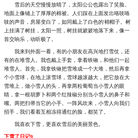
雪后的天空慢慢放晴了，太阳公公也露出了笑脸。
地面上像铺上了厚厚的棉被。人们踩在上面发出咯吱咯
吱的声音，房屋变白了，如同戴上了白色的'棉帽子。树
上挂满了树挂，太阳一照，树挂就簌簌地落下来，像一
首交响乐，动听极了。
我来到外面一看，有的小朋友在高兴地打雪仗，还
有的在堆雪人。我也戴上手套，拿着铁锹，和他们一起
堆雪人。首先，我拿铁锹把雪堆成一个大堆，然后再拿
个小雪球，在地上滚雪球，雪球越滚越大，把它放在大
雪堆上，做小雪人的头，再拿两粒葡萄当小雪人的眼
睛，拿一根胡萝卜和两个红辣椒分别当小雪人的鼻子和
嘴。两把扫帚当它的小手。一阵风吹来，小雪人向我们
招手，我们看着互相冻得通红的脸，都笑了。
我喜欢下雪，更喜欢雪后的美丽景色。
下雪了日记9