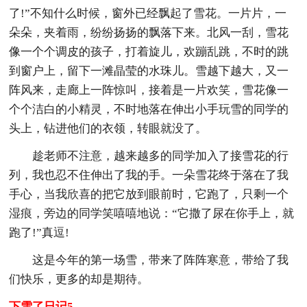
了!”不知什么时候，窗外已经飘起了雪花。一片片，一
朵朵，夹着雨，纷纷扬扬的飘落下来。北风一刮，雪花
像一个个调皮的孩子，打着旋儿，欢蹦乱跳，不时的跳
到窗户上，留下一滩晶莹的水珠儿。雪越下越大，又一
阵风来，走廊上一阵惊叫，接着是一片欢笑，雪花像一
个个洁白的小精灵，不时地落在伸出小手玩雪的同学的
头上，钻进他们的衣领，转眼就没了。
趁老师不注意，越来越多的同学加入了接雪花的行
列，我也忍不住伸出了我的手。一朵雪花终于落在了我
手心，当我欣喜的把它放到眼前时，它跑了，只剩一个
湿痕，旁边的同学笑嘻嘻地说：“它撒了尿在你手上，就
跑了!”真逗!
这是今年的第一场雪，带来了阵阵寒意，带给了我
们快乐，更多的却是期待。
下雪了日记5