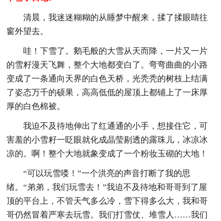
清晨，我迷迷糊糊的从睡梦中醒来，揉了揉眼睛往
窗外望去。
哇！下雪了。鹅毛般的大雪从天而降，一片又一片
的雪籽漫天飞舞，整个大地都变白了。弯弯曲曲的小路
变成了一条通向天界的白色天桥，光秃秃的树枝上结满
了姿态万千的硕果，高高低低的屋顶上都铺上了一床厚
厚的白色棉被。
我迫不及待地伸出了红通通的小手，想接住它，可
害羞的小雪籽一眨眼就化成晶莹剔透的露珠儿，冰凉冰
凉的。啊！整个大地就象变成了一个粉妆玉砌的大地！
“可以玩雪喽！”一个洪亮的声音打断了我的思
绪。“弟弟，我们玩雪去！”我迫不及待地和哥哥到了屋
顶的平台上，不管天气多么冷，雪下得多么大，我和哥
哥仍然冒着严寒去玩雪。我们打雪仗、堆雪人……我们