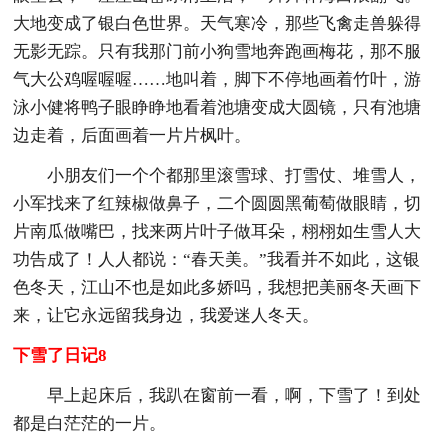
大地变成了银白色世界。天气寒冷，那些飞禽走兽躲得
无影无踪。只有我那门前小狗雪地奔跑画梅花，那不服
气大公鸡喔喔喔……地叫着，脚下不停地画着竹叶，游
泳小健将鸭子眼睁睁地看着池塘变成大圆镜，只有池塘
边走着，后面画着一片片枫叶。
小朋友们一个个都那里滚雪球、打雪仗、堆雪人，
小军找来了红辣椒做鼻子，二个圆圆黑葡萄做眼睛，切
片南瓜做嘴巴，找来两片叶子做耳朵，栩栩如生雪人大
功告成了！人人都说：“春天美。”我看并不如此，这银
色冬天，江山不也是如此多娇吗，我想把美丽冬天画下
来，让它永远留我身边，我爱迷人冬天。
下雪了日记8
早上起床后，我趴在窗前一看，啊，下雪了！到处
都是白茫茫的一片。