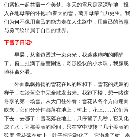
们紧抱一起共宿一个美梦。冬天的雪只是深深坠地，投
入在地母亲的怀抱;而春天的雪，离开母亲自力更生。我
们为何不像用自己的能力走在人生路中，用自己的智慧
与勇气绘出属于自己的世界。
下雪了日记2
早晨，从窗边透过一束束光，我迷迷糊糊的睡醒
了。窗上挂满了晶莹剔透，奇形怪状的小水珠，我朦胧
地往窗外看。
外面飘飘扬扬的雪花在风的应和下，雪花的妩媚的
样子，在淡蓝空中完全散发出来。我跑下楼，想一睹这
冬季的第一场雪。从大门往外看：雪花从各个方向迎面
吹来，它们分分钟都落在地上，树上，花上……它们落
下去，去哪了：雪花落在地上，只停留了几秒，它又化
成了水，它那美丽的瞬间，只在空中旋转了几个美丽的
弧度;雪花落在树上，叶子把它融化了，它滋养了树，奉