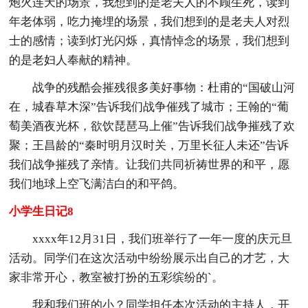
炮火连天的场景，我想到的是老夫人的不顾生死，读到
年老体弱，吃力掩埋的场景，我们想到的是老夫人对烈
士的感情；读到灯光闪烁，真情悼念的场景，我们想到
的是老妇人奉献的精神。
战争的残酷会摧残很多美好事物：杜甫的“国破山河
在，城春草木深”告诉我们战争催残了城市；王翰的“葡
萄美酒夜光杯，欲饮琵琶马上催”告诉我们战争摧残了欢
聚；王昌龄的“秦时明月汉时关，万里长征人未还”告诉
我们战争摧残了亲情。让我们共同祈祷世界的和平，愿
我们地球上空飞满洁白的和平鸽。
小学生日记8
xxxx年12月31日，我们班举行了一年一度的庆元旦
活动。同学们在这次活动中纷纷展示出自己的才艺，大
家非常开心，教室被打扮的五彩缤纷的`。
我和我们班的小？同学担任本次活动的主持人，开