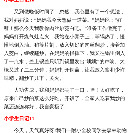
又到做晚饭时间了，忽然，我心里有了一个想法，
我对妈妈说：“妈妈我今天想做一道菜。”妈妈说：“好
呀！那么今天我教你肉丝炒茭白吧。”准备工作做完了，
妈妈打开煤气灶点火，我站在小凳子上，等锅热了，慢
慢地倒入油。稍等片刻，放入切好的肉丝翻炒，接着加
入茭白，继续翻炒。在妈妈的指挥下，我又往锅里倒入
了一点水，盖上锅盖只听到锅里发出“呲呲”的声响。大
概又过了二三分钟，妈妈打开锅盖，让我放入盐和少许
味精，翻炒了几下，关火。
大功告成，我和妈妈都尝了一口，哇！太好吃了，
原来自己炒的菜这么好吃。开饭了，全家人吃着我炒的
菜还连连称好，我自豪极了。
小学生日记11
今天，天气真好呀!我们一附小全校同学去森林动物