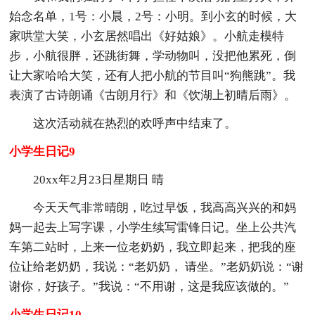
始念名单，1号：小晨，2号：小明。到小玄的时候，大
家哄堂大笑，小玄居然唱出《好姑娘》。小航走模特
步，小航很胖，还跳街舞，学动物叫，没把他累死，倒
让大家哈哈大笑，还有人把小航的节目叫“狗熊跳”。我
表演了古诗朗诵《古朗月行》和《饮湖上初晴后雨》。
这次活动就在热烈的欢呼声中结束了。
小学生日记9
20xx年2月23日星期日 晴
今天天气非常晴朗，吃过早饭，我高高兴兴的和妈
妈一起去上写字课，小学生续写雷锋日记。坐上公共汽
车第二站时，上来一位老奶奶，我立即起来，把我的座
位让给老奶奶，我说：“老奶奶， 请坐。”老奶奶说：“谢
谢你，好孩子。”我说：“不用谢，这是我应该做的。”
小学生日记10