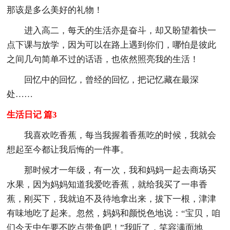
那该是多么美好的礼物！
进入高二，每天的生活亦是奋斗，却又盼望着快一
点下课与放学，因为可以在路上遇到你们，哪怕是彼此
之间几句简单不过的话语，也依然照亮我的生活！
回忆中的回忆，曾经的回忆，把记忆藏在最深
处……
生活日记 篇3
我喜欢吃香蕉，每当我握着香蕉吃的时候，我就会
想起至今都让我后悔的一件事。
那时候才一年级，有一次，我和妈妈一起去商场买
水果，因为妈妈知道我爱吃香蕉，就给我买了一串香
蕉，刚买下，我就迫不及待地拿出来，拔下一根，津津
有味地吃了起来。忽然，妈妈和颜悦色地说：“宝贝，咱
们今天中午要不吃点带鱼吧！”我听了，笑容满面地