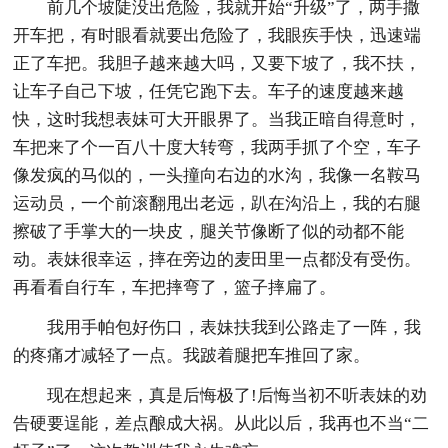
前几个坡陡没出危险，我就开始“升级”了，两手撒
开车把，有时眼看就要出危险了，我眼疾手快，迅速端
正了车把。我胆子越来越大吗，又要下坡了，我不扶，
让车子自己下坡，任凭它跑下去。车子的速度越来越
快，这时我想表妹可大开眼界了。当我正暗自得意时，
车把来了个一百八十度大转弯，我两手抓了个空，车子
像发疯的马似的，一头撞向右边的水沟，我像一名鞍马
运动员，一个前滚翻甩出老远，趴在沟沿上，我的右腿
擦破了手掌大的一块皮，腿关节像断了似的动都不能
动。表妹很幸运，摔在旁边的麦田里一点都没有受伤。
再看看自行车，车把摔弯了，篮子摔扁了。
我用手帕包好伤口，表妹扶我到公路走了一阵，我
的疼痛才减轻了一点。我跛着腿把车推回了家。
现在想起来，真是后悔极了!后悔当初不听表妹的劝
告硬要逞能，差点酿成大祸。从此以后，我再也不当“二