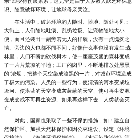
亲”却变得伤痕累累，这完全是由于大多数人缺乏环保意
识、随意破坏环境，让地球母亲哭泣。
在生活中，破坏环境的人随时、随地、随处可见：
大街上，人们随地吐痰、乱扔垃圾、让宠物随地大小
便，而且还装出一副旁若无人的样貌，没有一点愧疚之
情。旁边的人也都不闻不问，好像什么事也没有发生;森
林里，人们不断的砍伐树木，使一座座茂盛的森林变成
了一片片荒凉的平地；工厂的囱里，不断地排放处黑黑
的`浓烟，把整个天空染成漆黑的一片，对城市环境造成
了极大的污染。人类的一些行为，使清清的河水变成垃
圾河、使湛蓝的天空变成灰蒙蒙的天空、使可再生资源
变成变成不可再生资源。如果再这样下去，人类就会灭
亡。
对此，国家也采取了一些环保的措施，如：建立自
然保护区、加强天然林保护和因公林建设、设定《环境
保护法》、《海洋环境保护法》、《水污染防治法》等