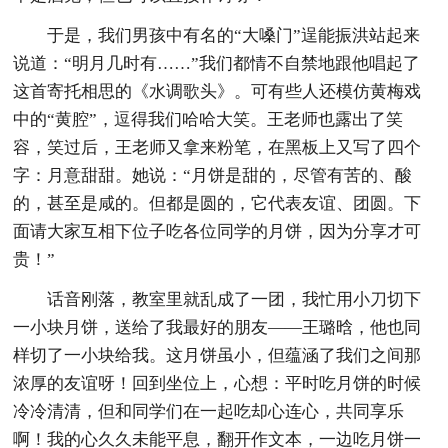
于是，我们男孩中有名的“大嗓门”逞能振洪站起来
说道：“明月几时有……”我们都情不自禁地跟他唱起了
这首寄托相思的《水调歌头》。可有些人还模仿黄梅戏
中的“黄腔”，逗得我们哈哈大笑。王老师也露出了笑
容，笑过后，王老师又拿来粉笔，在黑板上又写了四个
字：月意甜甜。她说：“月饼是甜的，尽管有苦的、酸
的，甚至是咸的。但都是圆的，它代表友谊、团圆。下
面请大家互相下位子吃各位同学的月饼，因为分享才可
贵！”
话音刚落，教室里就乱成了一团，我忙用小刀切下
一小块月饼，送给了我最好的朋友——王璐晗，他也同
样切了一小块给我。这月饼虽小，但蕴涵了我们之间那
浓厚的友谊呀！回到坐位上，心想：平时吃月饼的时候
冷冷清清，但和同学们在一起吃却心连心，共同享乐
啊！我的心久久未能平息，翻开作文本，一边吃月饼一