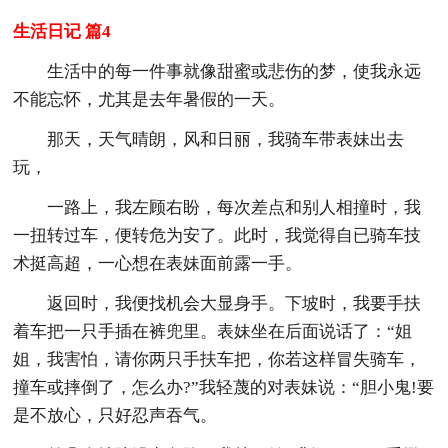
生活日记 篇4
生活中的每一件事就像甜蜜或悲伤的梦，使我永远
不能忘怀，尤其是去年暑假的一天。
那天，天气晴朗，风和日丽，我骑车带表妹出去
玩，
一路上，我左顾右盼，每次差点和别人相撞时，我
一扭转过车，便转危为安了。此时，我觉得自已骑车技
术挺高超，一心想在表妹面前露一手。
返回时，我便找机会大显身手。下坡时，我要手扶
着车把一只手插在裤兜里。表妹坐在后面说话了：“姐
姐，我害怕，请你两只手扶车把，你若这样冒失骑车，
撞车或摔倒了，怎么办?”我轻蔑的对表妹说：“胆小鬼!要
是不放心，只好忍声吞气。